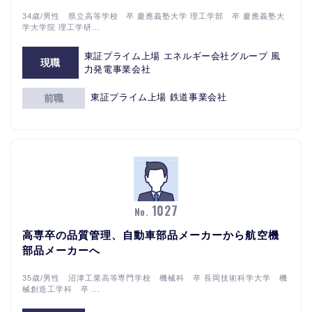
34歳/男性 県立高等学校 卒 慶應義塾大学 理工学部 卒 慶應義塾大
学大学院 理工学研...
東証プライム上場 エネルギー会社グループ 風
現職
力発電事業会社
東証プライム上場 鉄道事業会社
前職
1027
No.
高専卒の品質管理、自動車部品メーカーから航空機
部品メーカーへ
35歳/男性 沼津工業高等専門学校 機械科 卒 長岡技術科学大学 機
械創造工学科 卒 ...