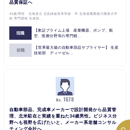
品質保証へ
43歳/男性 北海道立 北見緑稜高等学校 卒 北海道職業能力開発大学
校 専門課程 生産技...
【東証プライム上場 産業機器、ポンプ、航
現職
空、医療分野等の専門精...
【世界最大級の自動車部品サプライヤー】 生産
前職
技術部 ディーゼル...
1678
No.
自動車部品、完成車メーカーで設計開発から品質管
理、北米駐在と実績を重ねた34歳男性。ビジネス分
野へも視野を広げたいと、メーカー系老舗コンサル
ティング会社へ