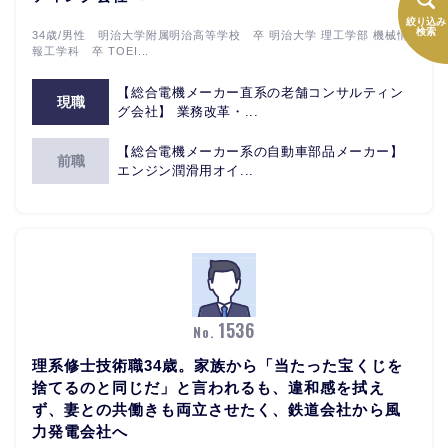
絞り込み
検索
34歳/男性 明治大学附属明治高等学校 卒 明治大学 理工学部 機械情
報工学科 卒 TOEI...
【総合電機メーカー直系の老舗コンサルティン
現職
グ会社】 業務改革・...
【総合電機メーカー系の自動車部品メーカー】
前職
エンジン潤滑用オイ...
1536
No.
理系修士技術職34歳。家族から「当たった宝くじを
捨てるのと同じだ」と言われるも、違和感を拭え
ず、妻との共働きも両立させたく、鉄道会社から風
力発電会社へ