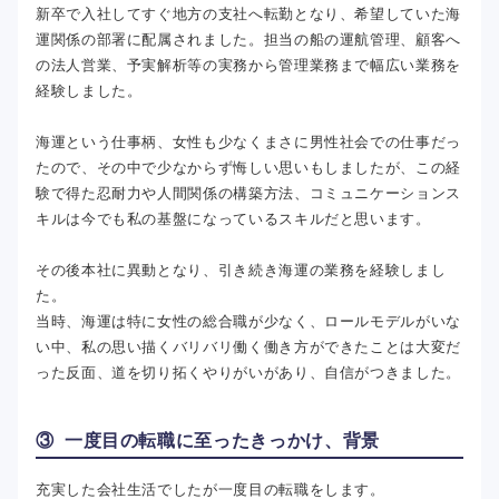
新卒で入社してすぐ地方の支社へ転勤となり、希望していた海
運関係の部署に配属されました。担当の船の運航管理、顧客へ
の法人営業、予実解析等の実務から管理業務まで幅広い業務を
経験しました。
海運という仕事柄、女性も少なくまさに男性社会での仕事だっ
たので、その中で少なからず悔しい思いもしましたが、この経
験で得た忍耐力や人間関係の構築方法、コミュニケーションス
キルは今でも私の基盤になっているスキルだと思います。
その後本社に異動となり、引き続き海運の業務を経験しまし
た。
当時、海運は特に女性の総合職が少なく、ロールモデルがいな
い中、私の思い描くバリバリ働く働き方ができたことは大変だ
った反面、道を切り拓くやりがいがあり、自信がつきました。
③ 一度目の転職に至ったきっかけ、背景
充実した会社生活でしたが一度目の転職をします。