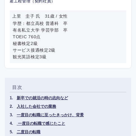
産工程管理（契約社員）
上里 圭子 氏 31歳 / 女性
学歴：都立高校 普通科 卒
有名私立大学 学芸学部 卒
TOEIC 760点
秘書検定2級
サービス接遇検定2級
観光英語検定3級
目次
新卒での就活の時の志向など
入社した会社での業務
一度目の転職に至ったきっかけ、背景
一度目の転職で感じたこと
二度目の転職