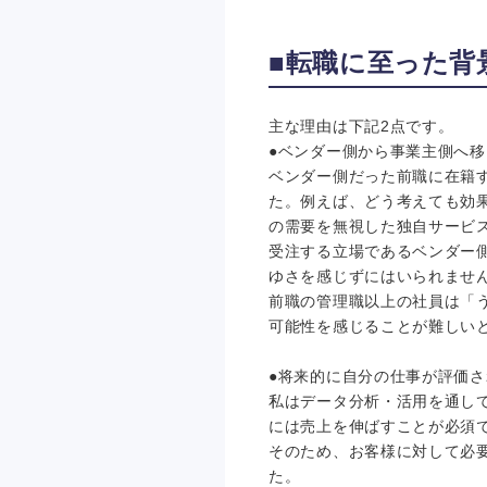
■転職に至った背
主な理由は下記2点です。
●ベンダー側から事業主側へ
ベンダー側だった前職に在籍
た。例えば、どう考えても効
の需要を無視した独自サービ
受注する立場であるベンダー
ゆさを感じずにはいられませ
前職の管理職以上の社員は「
可能性を感じることが難しい
●将来的に自分の仕事が評価
私はデータ分析・活用を通し
には売上を伸ばすことが必須
そのため、お客様に対して必
た。