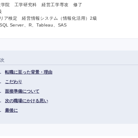
大学院 工学研究科 経営工学専攻 修了
級
リア検定 経営情報システム（情報化活用）2級
 Server、R、Tableau、SAS
次
転職に至った背景・理由
こだわり
面接準備について
次の職場にかける思い
最後に