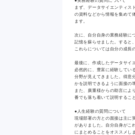
●実務経験の質問について
まず、データサイエンティス
の資料などから情報を集めて
ます。
次に、自分自身の業務経験に
記憶を蘇らせました。すると
これらについては自分の成長
最後に、作成したデータサイ
必然的に、豊富に経験してい
分野が見えてきました。得意
かを説明できるように面接の
また、廣重様からの助言によ
番でも落ち着いて説明するこ
●人生経験の質問について
現場部署の方との面接は主に
がありました。自分自身がこ
にまとめることをオススメし