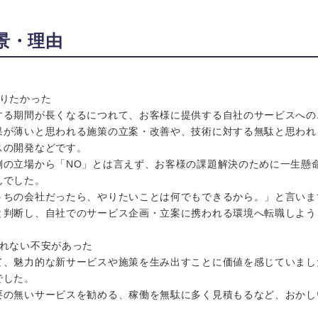
景・理由
移りたかった
する期間が長くなるにつれて、お客様に提供する自社のサービスへの
果が薄いと思われる施策の立案・改善や、技術に対する無駄と思われ
スの開発などです。
側の立場から「NO」とは言えず、お客様の課題解決のために一生懸
んでした。
うちの会社だったら、やりたいことは何でもできるから。」と言いま
と判断し、自社でのサービス企画・立案に携われる環境へ転職しよう
されない不安があった
て、魅力的な新サービスや施策を生み出すことに価値を感じていまし
でした。
要の無いサービスを勧める、稼働を無駄に多く見積もるなど、おかし