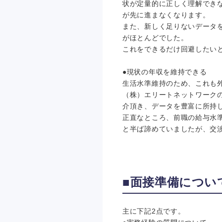
状が定量的に正しく理解でき
が先に進まなくなります。
また、新しく足りないデータ
がほとんどでした。
これをできるだけ回避したい
●現状の年収を維持できる
生活水準維持のため、これも
（株）エリートネットワーク
介頂き、データを豊富に所持
正直なところ、前職の給与水
と半ば諦めていましたが、交
■面接準備につい
主に下記2点です。