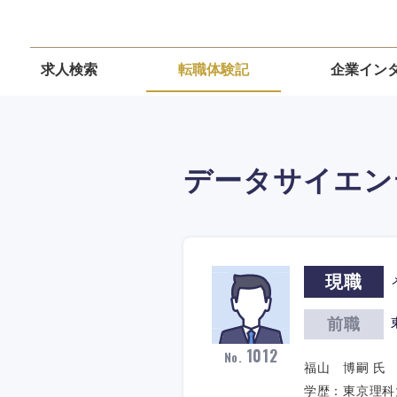
求人検索
転職体験記
企業イン
データサイエン
現職
前職
1012
No.
福山 博嗣 氏 3
学歴：東京理科