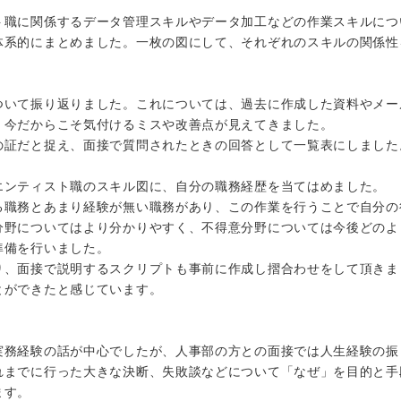
ト職に関係するデータ管理スキルやデータ加工などの作業スキルにつ
体系的にまとめました。一枚の図にして、それぞれのスキルの関係性
ついて振り返りました。これについては、過去に作成した資料やメー
、今だからこそ気付けるミスや改善点が見えてきました。
の証だと捉え、面接で質問されたときの回答として一覧表にしました
エンティスト職のスキル図に、自分の職務経歴を当てはめました。
る職務とあまり経験が無い職務があり、この作業を行うことで自分の
分野についてはより分かりやすく、不得意分野については今後どのよ
準備を行いました。
り、面接で説明するスクリプトも事前に作成し摺合わせをして頂きま
とができたと感じています。
実務経験の話が中心でしたが、人事部の方との面接では人生経験の振
れまでに行った大きな決断、失敗談などについて「なぜ」を目的と手
ます。