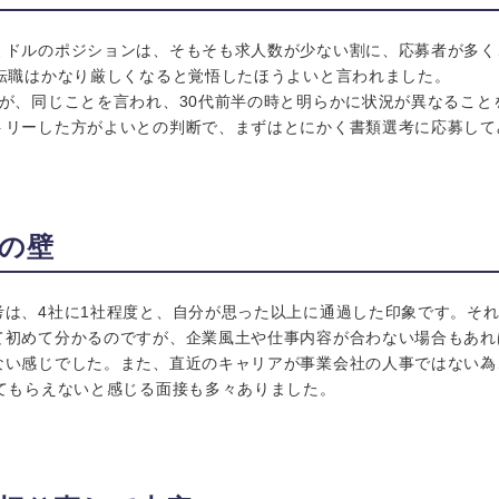
ミドルのポジションは、そもそも求人数が少ない割に、応募者が多く
の転職はかなり厳しくなると覚悟したほうよいと言われました。
すが、同じことを言われ、30代前半の時と明らかに状況が異なること
トリーした方がよいとの判断で、まずはとにかく書類選考に応募して
の壁
考は、4社に1社程度と、自分が思った以上に通過した印象です。それ
て初めて分かるのですが、企業風土や仕事内容が合わない場合もあれ
ない感じでした。また、直近のキャリアが事業会社の人事ではない為
てもらえないと感じる面接も多々ありました。