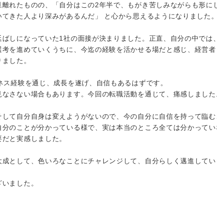
旦離れたものの、「自分はこの2年半で、もがき苦しみながらも形に
いてきた人より深みがあるんだ」 と心から思えるようになりました
延ばしになっていた1社の面接が決まりました。正直、自分の中では
選考を進めていくうちに、今迄の経験を活かせる場だと感じ、経営者
りました。
ジネス経験を通じ、成長を遂げ、自信もあるはずです。
見なさない場合もあります。今回の転職活動を通じて、痛感しました
そして自分自身は変えようがないので、今の自分に自信を持って臨む
自分のことが分かっている様で、実は本当のところ全ては分かってい
要だと実感しました。
大成として、色いろなことにチャレンジして、自分らしく邁進してい
ざいました。