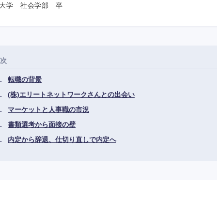
大学 社会学部 卒
次
転職の背景
(株)エリートネットワークさんとの出会い
マーケットと人事職の市況
書類選考から面接の壁
内定から辞退、仕切り直しで内定へ