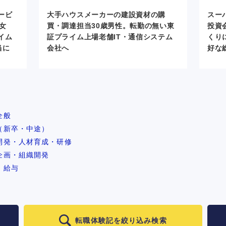
ービ
大手ハウスメーカーの建設資材の購
スー
女
買・調達担当30歳男性。転勤の無い東
投資
イム
証プライム上場老舗IT・通信システム
くり
当に
会社へ
好な
全般
（新卒・中途）
開発・人材育成・研修
企画・組織開発
・給与
転職体験記を絞り込み検索