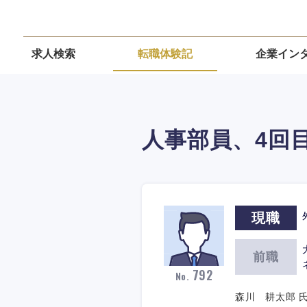
求人検索
転職体験記
企業イン
人事部員、4回
現職
前職
792
No.
森川 耕太郎 氏 