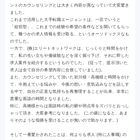
ントのカウンセリングとは大きく内容が異なっていて大変驚き
ました。
これまで活用した大手転職エージェントは、一言でいうと
「紋切型」。これまでの経験や希望の条件などを聞いてもらっ
て、幾つかの求人情報を受け取る、というオーソドックスなも
のでした。
一方で、(株)エリートネットワークは、じっくりと時間をかけ
て、私の生い立ちや価値観などを深く掘り下げ、それに即した
求人案件を紹介するというものでした。 (従って、提示頂いた
求人は全て自分の希望内容に合致していました)。
また、カウンセリングして頂いた岩川様・高橋様と時間をかけ
て、今抱えている悩みや、今後の想い・意気込みなどを話しす
る中で、自分の正直な気持ちを再整理することが出来、非常に
貴重な面談の時間となりました。
特に、高橋様からは面談時の私の癖や弱点等をズバリとおっし
ゃって頂き、大変参考になりました。 (この歳になると、あま
りそのような指摘を受けることが無いので助かります。)
そして一番驚かされたことは、何よりも求人 (特に人事職) の