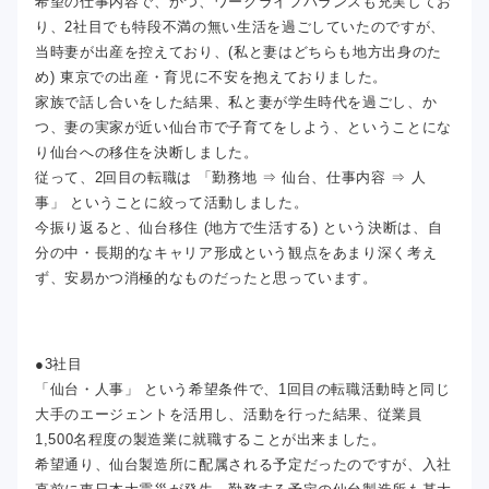
希望の仕事内容で、かつ、ワークライフバランスも充実してお
り、2社目でも特段不満の無い生活を過ごしていたのですが、
当時妻が出産を控えており、(私と妻はどちらも地方出身のた
め) 東京での出産・育児に不安を抱えておりました。
家族で話し合いをした結果、私と妻が学生時代を過ごし、か
つ、妻の実家が近い仙台市で子育てをしよう、ということにな
り仙台への移住を決断しました。
従って、2回目の転職は 「勤務地 ⇒ 仙台、仕事内容 ⇒ 人
事」 ということに絞って活動しました。
今振り返ると、仙台移住 (地方で生活する) という決断は、自
分の中・長期的なキャリア形成という観点をあまり深く考え
ず、安易かつ消極的なものだったと思っています。
●3社目
「仙台・人事」 という希望条件で、1回目の転職活動時と同じ
大手のエージェントを活用し、活動を行った結果、従業員
1,500名程度の製造業に就職することが出来ました。
希望通り、仙台製造所に配属される予定だったのですが、入社