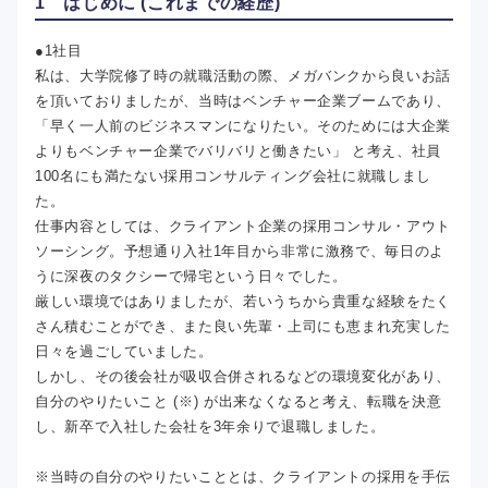
1 はじめに (これまでの経歴)
●1社目
私は、大学院修了時の就職活動の際、メガバンクから良いお話
を頂いておりましたが、当時はベンチャー企業ブームであり、
「早く一人前のビジネスマンになりたい。そのためには大企業
よりもベンチャー企業でバリバリと働きたい」 と考え、社員
100名にも満たない採用コンサルティング会社に就職しまし
た。
仕事内容としては、クライアント企業の採用コンサル・アウト
ソーシング。予想通り入社1年目から非常に激務で、毎日のよ
うに深夜のタクシーで帰宅という日々でした。
厳しい環境ではありましたが、若いうちから貴重な経験をたく
さん積むことができ、また良い先輩・上司にも恵まれ充実した
日々を過ごしていました。
しかし、その後会社が吸収合併されるなどの環境変化があり、
自分のやりたいこと (※) が出来なくなると考え、転職を決意
し、新卒で入社した会社を3年余りで退職しました。
※当時の自分のやりたいこととは、クライアントの採用を手伝