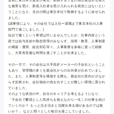
直前に東日本大震災が発生。勤務する予定の仙台製造所も甚大
な被害を受け、新規入社者を受け入れられる状況にはないとい
うことになり、当分の間は東京本社で勤務するように命ぜられ
ました。
(諸事情により、その会社では入社〜退職まで東京本社の人事
部門で過ごしました。)
仙台で働くという希望は叶いませんでしたが、仕事内容という
面では給与支給や勤怠管理のみならず、採用・教育、人事制度
の構築・運用、組合対応等々、人事業務を多岐に渡って経験
し、大変有意義な時間を過ごすことが出来ました。
その一方で、その会社は大手高炉メーカーの子会社ということ
もあり、管理職の多くを親会社からの出向者が占めていまし
た。また、人事制度等を構築する際も、親会社の意向が少なか
らず反映され、会社独自の色を出すことが難しい環境に置かれ
ていました。
そのような状況の中、自分のキャリアを考えるようになり、
「子会社で鬱屈とした気持ちを抱えながら一生この仕事を続け
ていくのか？ もっと活き活きと活躍出来る場があるのでは無
いか？」 などと悶々とした毎日を過ごしていました。