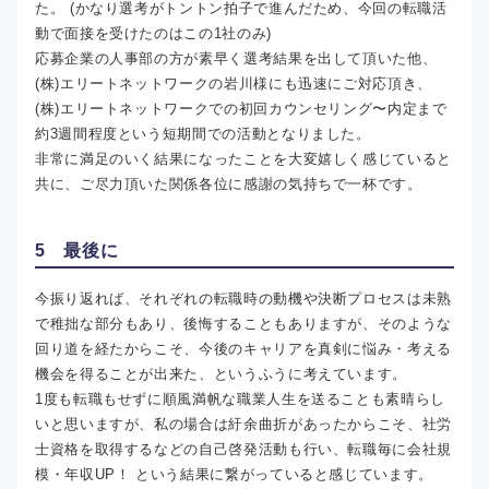
た。 (かなり選考がトントン拍子で進んだため、今回の転職活
動で面接を受けたのはこの1社のみ)
応募企業の人事部の方が素早く選考結果を出して頂いた他、
(株)エリートネットワークの岩川様にも迅速にご対応頂き、
(株)エリートネットワークでの初回カウンセリング〜内定まで
約3週間程度という短期間での活動となりました。
非常に満足のいく結果になったことを大変嬉しく感じていると
共に、ご尽力頂いた関係各位に感謝の気持ちで一杯です。
5 最後に
今振り返れば、それぞれの転職時の動機や決断プロセスは未熟
で稚拙な部分もあり、後悔することもありますが、そのような
回り道を経たからこそ、今後のキャリアを真剣に悩み・考える
機会を得ることが出来た、というふうに考えています。
1度も転職もせずに順風満帆な職業人生を送ることも素晴らし
いと思いますが、私の場合は紆余曲折があったからこそ、社労
士資格を取得するなどの自己啓発活動も行い、転職毎に会社規
模・年収UP！ という結果に繋がっていると感じています。