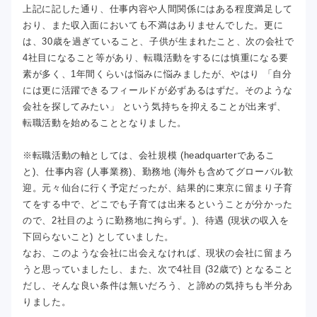
上記に記した通り、仕事内容や人間関係にはある程度満足して
おり、また収入面においても不満はありませんでした。更に
は、30歳を過ぎていること、子供が生まれたこと、次の会社で
4社目になること等があり、転職活動をするには慎重になる要
素が多く、1年間くらいは悩みに悩みましたが、やはり 「自分
には更に活躍できるフィールドが必ずあるはずだ。そのような
会社を探してみたい」 という気持ちを抑えることが出来ず、
転職活動を始めることとなりました。
※転職活動の軸としては、会社規模 (headquarterであるこ
と)、仕事内容 (人事業務)、勤務地 (海外も含めてグローバル歓
迎。元々仙台に行く予定だったが、結果的に東京に留まり子育
てをする中で、どこでも子育ては出来るということが分かった
ので、2社目のように勤務地に拘らず。)、待遇 (現状の収入を
下回らないこと) としていました。
なお、このような会社に出会えなければ、現状の会社に留まろ
うと思っていましたし、また、次で4社目 (32歳で) となること
だし、そんな良い条件は無いだろう、と諦めの気持ちも半分あ
りました。