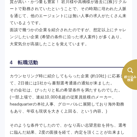
質が高い・かつ量も豊富！ 岩川様や高橋様が過去に(株)リクル
ートで勤務されていたということで、その時期に培われた人脈
を通じて、他のエージェントには無い人事の求人がたくさん来
ているようです。
面談で幾つかの企業を紹介されたのですが、想定以上にチャレ
ンジしたい企業 (希望の条件に沿った求人案件) が多くあり、
大変気分が高揚したことを覚えています。
4 転職活動
カウンセリング時に紹介してもらった企業 (約10社) に応募し
絞り込み
検索
て、2日後には1社から書類選考通過の通知が来ました。
その会社は、ぴったりと私の希望条件を満たすものでした。
(一部上場で、連結10,000名超の従業員規模のメーカー、
headquarterの本社人事、グローバルに展開しており海外勤務
もあり、年収も現状を大きく上回る、という内容。)
そのような条件でしたので、かなり高い志望意欲を持ち、選考
に臨んだ結果、2度の面接を経て、内定を頂くことが出来まし