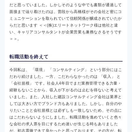
だと思っていました。しかしそのような中でも書類が通過して
面接まで辿り着けたのは、普段から高橋様がその会社と密にコ
ミュニケーションを取られていて信頼関係が醸成されていたか
らだと思います ＜＜(株)エリートネットワーク様は他社と違
い、キャリアコンサルタントが企業営業も兼務なさるそうです
＞＞。
転職活動を終えて
今回私は、 「環境」 「コンサルティング」 という部分にはこ
だわり続けました。一方、こだわらなかったのは 「収入」 と
「会社規模」 です。社会人4年目でまだ業務管理できる力量・
経験もないことから、収入が下がるのは止むを得ないと考えて
いました。また、入社した建設コンサルティング会社は業界と
しては大きい方でブランド力もありました。しかし、自分のや
りたいことと会社規模とは必ずしも一致しないため、その点に
はこだわらないようにしました。転職活動を進めていくと色々
な会社の求人票を目にするため迷いが生じる時もありました
が、初志貫徹できて良かったと思っております。その方が、転