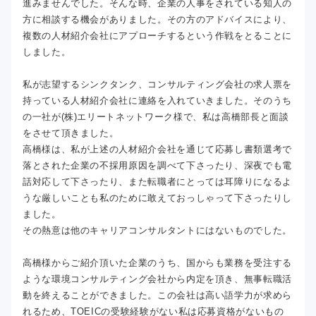
進みませんでした。そんな時、企業の人事をされている知人の
方に相談する機会がありました。その方のアドバイスにより、
複数の人材紹介会社にアプローチするという作戦をとることに
しました。
私が志望するシンクタンク、コンサルティング会社の求人票を
持っている人材紹介会社に連絡を入れていきました。そのうち
の一社が(株)エリートネットワーク様で、私は高橋部長と面談
をさせて頂きました。
高橋様は、私が上述の人材紹介会社を通じて応募し書類選考で
落とされた企業の不採用原因を調べて下さったり、深夜でも電
話対応して下さったり、また転職者にとっては耳障りになるよ
うな厳しいことも私のために敢えておっしゃって下さったりし
ました。
その熱意は他のキャリアコンサルタントにはないものでした。
高橋様からご紹介頂いた企業のうち、国からも業務を受注する
ような環境コンサルティング会社から内定を頂き、無事転職活
動を終えることができました。この会社は高い語学力が求めら
れるため、TOEICの受験経験がない私は応募資格がないもの