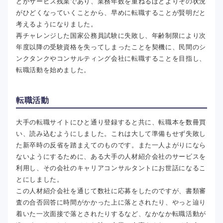
どがサービス残業であり、業務年数を重ねるほどよりその状況
がひどくなっていくことから、早めに転職することが賢明だと
考えるようになりました。
再チャレンジした国家公務員試験に失敗し、年齢制限により次
年度以降の受験資格を失ってしまったことを契機に、民間のシ
ンクタンクやコンサルティング会社に転職することを目指し、
転職活動を始めました。
転職活動
大手の転職サイトにひと通り登録すると共に、転職本を数冊買
い、読み込むようにしました。これは大して準備もせず失敗し
た新卒時の反省を踏まえてのものです。また一人よがりになら
ないようにするために、ある大手の人材紹介会社のサービスを
利用し、その会社のキャリアコンサルタントにお世話になるこ
とにしました。
この人材紹介会社を通じて数社に応募をしたのですが、書類審
査の合否回答に時間がかかった上に落とされたり、やっと辿り
着いた一次面接で落とされたりするなど、なかなか転職活動が