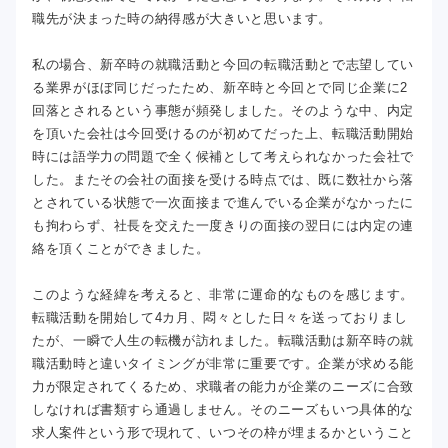
職先が決まった時の納得感が大きいと思います。
私の場合、新卒時の就職活動と今回の転職活動とで志望してい
る業界がほぼ同じだったため、新卒時と今回とで同じ企業に2
回落とされるという事態が頻発しました。そのような中、内定
を頂いた会社は今回受けるのが初めてだった上、転職活動開始
時には語学力の問題で全く候補として考えられなかった会社で
した。またその会社の面接を受ける時点では、既に数社から落
とされている状態で一次面接まで進んでいる企業がなかったに
も拘わらず、社長を交えた一度きりの面接の翌日には内定の連
絡を頂くことができました。
このような経緯を考えると、非常に運命的なものを感じます。
転職活動を開始して4カ月、悶々とした日々を送っておりまし
たが、一瞬で人生の転機が訪れました。転職活動は新卒時の就
職活動時と違いタイミングが非常に重要です。企業が求める能
力が限定されてくるため、求職者の能力が企業のニーズに合致
しなければ書類すら通過しません。そのニーズもいつ具体的な
求人案件という形で現れて、いつその枠が埋まるかということ