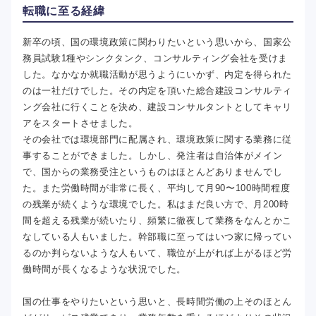
転職に至る経緯
新卒の頃、国の環境政策に関わりたいという思いから、国家公
務員試験1種やシンクタンク、コンサルティング会社を受けま
した。なかなか就職活動が思うようにいかず、内定を得られた
のは一社だけでした。その内定を頂いた総合建設コンサルティ
ング会社に行くことを決め、建設コンサルタントとしてキャリ
アをスタートさせました。
その会社では環境部門に配属され、環境政策に関する業務に従
事することができました。しかし、発注者は自治体がメイン
で、国からの業務受注というものはほとんどありませんでし
た。また労働時間が非常に長く、平均して月90〜100時間程度
の残業が続くような環境でした。私はまだ良い方で、月200時
間を超える残業が続いたり、頻繁に徹夜して業務をなんとかこ
なしている人もいました。幹部職に至ってはいつ家に帰ってい
るのか判らないような人もいて、職位が上がれば上がるほど労
働時間が長くなるような状況でした。
国の仕事をやりたいという思いと、長時間労働の上そのほとん