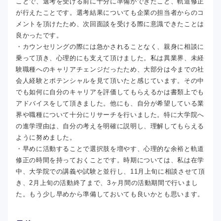
ことで、選考を受ける前に十分に準備ができたこと、軌道修正
が行えたことです。選考結果についても企業の担当者からのコ
メントを頂けたため、次回面談を受ける際に意識できたことは
良かったです。
・カウンセリングの際には急かされることなく、親身に相談に
乗って頂き、心理的にも支えて頂けました。私は異業界、未経
験職種へのキャリアチェンジだったため、大部分は今までの社
会人経験とポテンシャルを見て頂いたと感じています。その中
でも如何に自分のキャリアを評価してもらえるかは書類上でも
アドバイスをして頂きました。他にも、自分が希望している業
界や職種について十分にリサーチを行いました。特に大学院へ
の進学理由は、自分の考えを明確に説明し、理解してもらえる
ように努めました。
・早めに活動することで選択肢を増やす、心理的な余裕と軌道
修正の時間を持っておくことです。時期については、私は在学
中、大学院での講義や試験と並行し、11月上旬に相談させて頂
き、2月上旬の活動終了まで、3ヶ月間の活動期間で行いまし
た。もう少し早めから準備しておいても良いかとも思います。