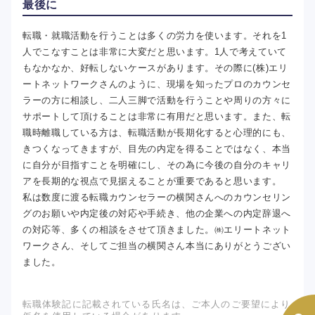
最後に
転職・就職活動を行うことは多くの労力を使います。それを1
人でこなすことは非常に大変だと思います。1人で考えていて
もなかなか、好転しないケースがあります。その際に(株)エリ
ートネットワークさんのように、現場を知ったプロのカウンセ
ラーの方に相談し、二人三脚で活動を行うことや周りの方々に
サポートして頂けることは非常に有用だと思います。また、転
職時離職している方は、転職活動が長期化すると心理的にも、
きつくなってきますが、目先の内定を得ることではなく、本当
に自分が目指すことを明確にし、その為に今後の自分のキャリ
アを長期的な視点で見据えることが重要であると思います。
私は数度に渡る転職カウンセラーの横関さんへのカウンセリン
グのお願いや内定後の対応や手続き、他の企業への内定辞退へ
の対応等、多くの相談をさせて頂きました。㈱エリートネット
ワークさん、そしてご担当の横関さん本当にありがとうござい
ました。
転職体験記に記載されている氏名は、ご本人のご要望により