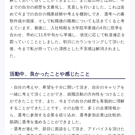
解しておいて頂くことができました。また提出用とは別に、今
までの自分の経歴を文書化し、見直しを行いました。これは改
めて今までの自分の職業経験や考えを棚卸しでき、選考への書
類作成や面接、そして転職後の職務についても活きてくると考
えています。最後に、入社時期を大学院卒業後の4月に照準を
合わせ、早めに11月中旬から準備し、状況に応じて軌道修正を
図っていくこととしました。初日にカウンセリングして頂いた
後、今まで私が持っていた漠然とした不安感は解消されまし
た。
活動中、良かったことや感じたこと
・自分の考えや、希望を十分に聞いて頂き、自分のキャリアを
一緒に考えて頂くことができ、就職活動の方向性をつけること
ができたことです。また、今までの自分の経歴も客観的に理解
することができたことです。そのお陰で、多くの企業情報か
ら、選考に参加する企業を絞り込め、選考参加企業は比較的、
順調に選考を進めることができました。
・選考が進む中、節目に面談をして頂き、アドバイスを頂けた