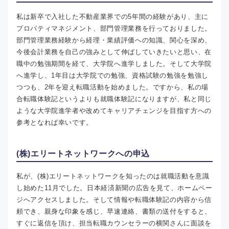
私は新卒で入社した不動産業界での5年間の経験があり、主に
プロパティマネジメント、部門管理業務を行っておりました。
部門管理業務経験から経理・業績評価への知識、関心を深め、
今後会計業務を自己の強みとして伸ばしていきたいと思い、在
職中の勉強期間を経て、大学院へ進学しました。そして大学院
へ進学し、1年目は大学院での勉強、資格試験の勉強を勉強し
つつも、2年を迎え転職活動を始めました。ですから、私の場
合転職体験記というよりも就職体験記になりますが、私と同じ
ような大学院進学者や改めてキャリアチェンジを目指す方への
参考となれば幸いです。
(株)エリートネットワークへの申込
私が、(株)エリートネットワークを知ったのは就職活動を意識
し始めた11月でした。日本経済新聞の広告を見て、ホームペー
ジへアクセスしました。そして情報や転職体験記の内容から信
頼でき、親身な印象を感じ、早速連絡、書類の送付をすると、
すぐに返信を頂け、担当転職カウンセラーの横関さんに面談を