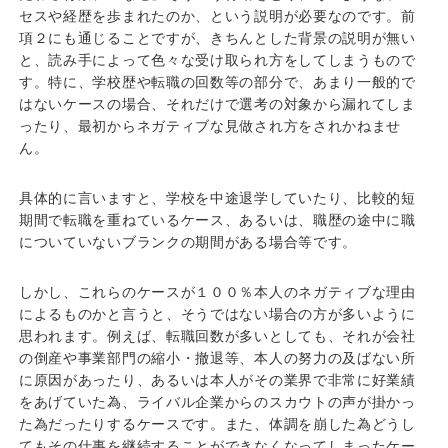
セスや経歴を歩まれたのか、という説明が必要なのです。前
項２にも通じることですが、きちんとした背景の説明が無い
と、読み手によって色々な受け取られ方をしてしまうもので
す。特に、学校歴や転職の回数等の部分で、あまり一般的で
はないケースの場合、それだけで選考の対象から漏れてしま
ったり、最初からネガティブな見做され方をされかねませ
ん。
具体的に言いますと、学校を中途退学していたり、比較的短
期間で転職を重ねているケース、あるいは、職歴の途中に職
についていないブランクの期間がある場合等です。
しかし、これらのケースが１００％本人のネガティブな理由
によるものかと言うと、そうではない場合の方が多いように
思われます。例えば、転職回数が多いとしても、それが会社
の倒産や事業部門の縮小・撤退等、本人の努力の及ばない所
に原因があったり、あるいは本人がその業界で非常に好業績
をあげていた為、ライバル企業からのスカウトの声が掛かっ
た為だったりするケースです。また、体調を崩した為どうし
てもその仕事を継続することができなくなってしまったケー