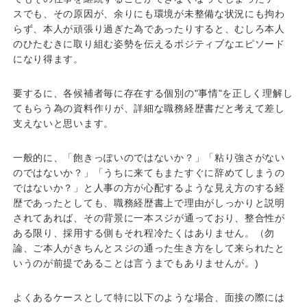
スでも、その原因が、余りにも環境が未整備な状況にも拘わ
らず、本人が頑張り過ぎた為であったりすると、むしろ本人
のひたむきに取り組む姿勢を伝えるポジティブなエピソード
になり得ます。
要するに、各候補者毎に存在する個別の"事情"を正しく理解し
てもらう為の資料作りが、詳細な職務経歴書だと考えて差し
支えないと思います。
一般的に、「飽きっぽいのではないか？」「粘り強さがない
のではないか？」「うちに来てもまたすぐに辞めてしまうの
ではないか？」と人事の方が心配するような見え方のする経
歴であったとしても、職務経歴書上で理由がしっかりと説明
されてあれば、その背景に一本スジが通っており、整合性が
ある限り、採用する側もそれ程冷たくはありません。（勿
論、ご本人がきちんとスジの通った生き方をして来られたと
いうのが前提であることは言うまでもありませんが。)
よくあるケースとして特に以下のような場合、面接の際には