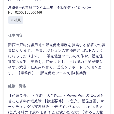
急成長中の東証プライム上場 不動産ディベロッパー
No. 02006169000446
正社員
東海地方
仕事内容
岐阜県
静岡県
関西の戸建分譲用地の販売促進業務を担当する部署での募
集になります。 募集ポジションの業務内容は以下のよう
愛知県
三重県
になっております。 ・販売促進ツールの制作や、販売促
進策の立案～実施をお任せします。 ※現場の営業が売り
やすい武器・仕組みを作り、営業をサポートして頂きま
す。 【業務例】 ・販売促進ツール制作(営業資...
経験・資格
【必須要件】 ・学歴：大卒以上 ・PowerPointやExcelを
使った資料作成経験 【歓迎要件】 ・営業、販促企画、マ
ーケティングの実務経験 ・デザイン系のスキルがある方
(営業資料の作成を任され た経験がある方) 【求める人物