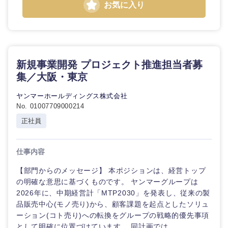
お気に入り
新規事業開発 プロジェクト推進担当者募
集／大阪・東京
ヤンマーホールディングス株式会社
No. 01007709000214
近畿地方
正社員
滋賀県
京都府
仕事内容
【部門からのメッセージ】 本ポジションは、経営トップ
大阪府
兵庫県
の明確な意思に基づくものです。 ヤンマーグループは
2026年に、中期経営計「MTP2030」を発表し、従来の製
奈良県
和歌山県
品販売中心(モノ売り)から、顧客課題を起点としたソリュ
ーション(コト売り)への転換をグループの戦略的優先事項
として明確に位置づけています。 同計画では、...