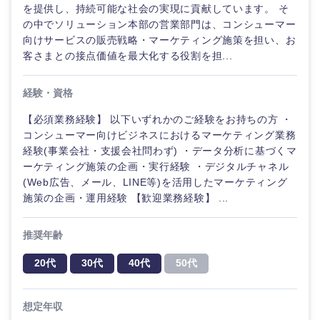
鳥取県
島根県
を提供し、持続可能な社会の実現に貢献しています。 そ
の中でソリューション本部の営業部門は、コンシューマー
向けサービスの販売戦略・マーケティング施策を担い、お
岡山県
広島県
客さまとの接点価値を最大化する役割を担...
山口県
徳島県
経験・資格
【必須業務経験】 以下いずれかのご経験をお持ちの方 ・
香川県
愛媛県
コンシューマー向けビジネスにおけるマーケティング業務
経験(事業会社・支援会社問わず) ・データ分析に基づくマ
高知県
ーケティング施策の企画・実行経験 ・デジタルチャネル
(Web広告、メール、LINE等)を活用したマーケティング
施策の企画・運用経験 【歓迎業務経験】 ...
推奨年齢
20代
30代
40代
50代
想定年収