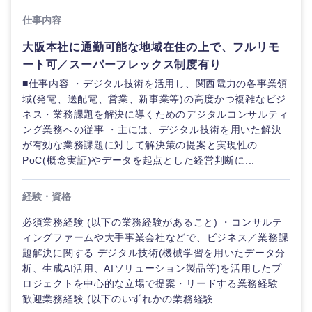
仕事内容
大阪本社に通勤可能な地域在住の上で、フルリモ
ート可／スーパーフレックス制度有り
■仕事内容 ・デジタル技術を活用し、関西電力の各事業領
域(発電、送配電、営業、新事業等)の高度かつ複雑なビジ
ネス・業務課題を解決に導くためのデジタルコンサルティ
ング業務への従事 ・主には、デジタル技術を用いた解決
が有効な業務課題に対して解決策の提案と実現性の
PoC(概念実証)やデータを起点とした経営判断に...
経験・資格
必須業務経験 (以下の業務経験があること) ・コンサルテ
ィングファームや大手事業会社などで、ビジネス／業務課
題解決に関する デジタル技術(機械学習を用いたデータ分
析、生成AI活用、AIソリューション製品等)を活用したプ
ロジェクトを中心的な立場で提案・リードする業務経験
歓迎業務経験 (以下のいずれかの業務経験...