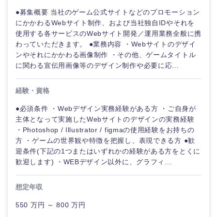
倉庫・運輸・物流
転勤なし
海外勤務あり
●募集概要 当社のゲーム公式サイトなどのプロモーション
技術職（IT）、Webサービス・制作、ゲーム
クリエイ
にかかわるWebサイト制作、および当社独自IDやそれを
ティブ
使用する各サービスのWebサイト開発／運用業務全般に携
技術職（モノづくり）
小売・通販・外食
年間休日120日以
フルリモート
わっていただきます。 ●業務内容 ・Webサイトのデザイ
上
ンやそれにかかわる画像制作 ・その他、ゲームタイトル
コンサル
金融専門職
タント
に関わる宣伝用画像等のデザイン制作や必要に応...
IT・通信
完全週休2日制
社宅・家賃補助有
メディカル
専門職
経験・資格
WEBサービス
●必須条件 ・Webデザイン実務経験がある方 ・ご自身が
不動産専門職
技術職
主体となって実施したWebサイトのデザインの実務経験
（IT）、
コンサル・シンクタンク
・Photoshop / Illustrator / figmaの使用経験をお持ちの
Webサー
建設・施工管理
ビス・制
方 ・ゲームの世界観や特徴を把握し、表現できる方 ●歓
作、ゲー
迎条件(下記の1つまたはいずれかの経験がある方をとくに
広告・宣伝・印刷
ム
事務職
歓迎します) ・WEBデザイン以外に、グラフィ...
技術職
その他
マスメディア
想定年収
（モノづ
くり）
550 万円 ～ 800 万円
エンターテイメント