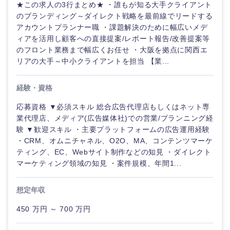
★この求人の3行まとめ★ ・誰もが知る大手クライアント
のブランディング～ダイレクト戦略を最前線でリードする
アカウントプランナー職 ・課題解決のために幅広いメデ
選択する
選択する
選択する
選択する
ィアを活用し顧客への直接提案/レポート報告/改善提案等
のフロント業務まで幅広くお任せ ・大阪を拠点に関西エ
リアの大手～中小クライアントを担当 【業...
経験・資格
応募資格 ▼必須スキル 総合広告代理店もしくはネット専
業代理店、メディア(広告媒体社)での営業/プランニング経
験 ▼歓迎スキル ・主要プラットフォームの広告運用経験
・CRM、オムニチャネル、O2O、MA、コンテンツマーケ
ティング、EC、Webサイト制作などの知見 ・ダイレクト
マーケティング領域の知見 ・案件規模、年間1...
想定年収
450 万円 ～ 700 万円