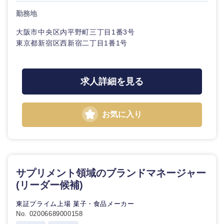
金融専門
勤務地
職
法律・特許事務所・監査法人
大阪市中央区内平野町三丁目1番3号
メディカ
東京都新宿区西新宿二丁目1番1号
ル
人材・アウトソーシング
不動産専
関東地方
求人詳細を見る
門職
サービス
茨城県
栃木県
建設・施
お気に入り
その他
工管理
群馬県
埼玉県
事務職
千葉県
東京都
その他
サプリメント領域のブランドマネージャー
(リーダー候補)
神奈川県
東証プライム上場 菓子・食品メーカー
No. 02006689000158