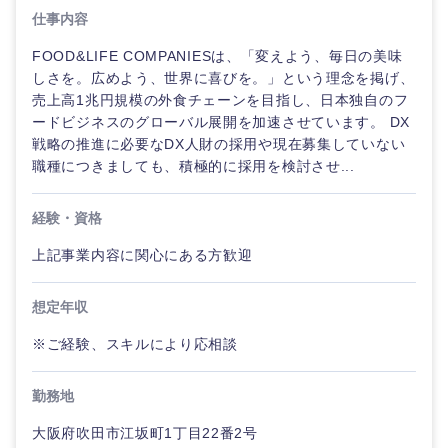
仕事内容
FOOD&LIFE COMPANIESは、「変えよう、毎日の美味
しさを。広めよう、世界に喜びを。」という理念を掲げ、
売上高1兆円規模の外食チェーンを目指し、日本独自のフ
ードビジネスのグローバル展開を加速させています。 DX
戦略の推進に必要なDX人財の採用や現在募集していない
職種につきましても、積極的に採用を検討させ...
経験・資格
上記事業内容に関心にある方歓迎
想定年収
ご希望の職種を選択してください
ご希望の職種を選択してください
ご希望の業界を選択してください
ご希望の勤務地を選択してください
ご希望条件を入力ください
※ご経験、スキルにより応相談
経営企
経営企画・事業企画
商社・卸
北海道・東北地方
画・事業
すべての経営企画・事業企
希望年収
勤務地
企画
画
経営ボード
北海道
青森県
大阪府吹田市江坂町1丁目22番2号
エネルギー・資源・環境