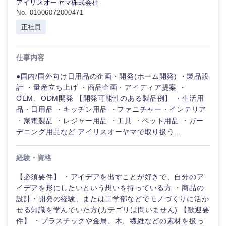
アイリスオーヤマ株式会社
No. 01006072000471
正社員
仕事内容
●国内/国外向け日用品の企画・開発(ホーム開発) ・製品設
計 ・量産立ち上げ ・商品企画・アイディア提案 ・
OEM、ODM開発 【開発可能性のある製品例】 ・生活用
品・日用品 ・キッチン用品 ・ファニチャー・インテリア
九州・沖縄
・家電製品 ・レジャー用品 ・工具 ・ペット用品 ・ガー
デニング用品など アイリスオーヤマで取り扱う...
福岡県
佐賀県
経験・資格
長崎県
熊本県
【必須要件】 ・アイデアを出すことが好きで、自分のア
イデアを形にしたいという想いを持っている方 ・商品の
設計・開発の経験、または工学部などでモノづくりに活か
大分県
宮崎県
せる知識を学んでいた方(カテゴリは問いません) 【歓迎要
件】 ・プラスチックや金属、木、繊維などの素材を扱っ