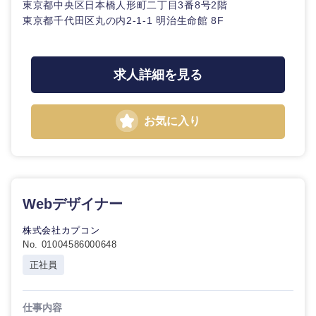
東京都中央区日本橋人形町二丁目3番8号2階
20代
30代
経営ボー
事業企画・事業開発
管理
推奨年齢
東京都千代田区丸の内2-1-1 明治生命館 8F
ド
秋田県
岩手県
自動車・機械・船舶
40代
50代
事業管理
SCM
管理
宮城県
山形県
求人詳細を見る
電気・電子・半導体
人事
新規事業企画・立上げ
SCM
福島県
素材・化学・金属
フリーワード
お気に入り
マーケティング
M&A・事業投資
人事
営業
食品・化粧品・アパレル・消費財
マ
こだわり条件を入力ください
経営企画
ー
ケ
サービス
急募
第二新卒
Webデザイナー
テ
メディカル・ヘルスケア・ライフサイエンス
政策渉外
ィ
ン
クリエイティブ
株式会社カプコン
グ
スタートアップ企
その他企画業務
No. 01004586000648
金融
上場企業
業
コンサルタント
正社員
営業
建設・不動産
外資系企業
英語を活かす
専門職
仕事内容
サービス