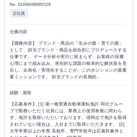
No. 01006689000128
正社員
石川県
福井県
山梨県
長野県
仕事内容
【職務内容】 ブランド・商品の「生みの親・育ての親」
として、担当ブランド・商品を総合的にプロデュースする
仕事です。 データ分析や実行に留まらず、お客様の深層
心理にまで踏み込み、潜在的な課題の根本的な解決策を見
出し、企画化・実現化することが、このポジションの最重
要ミッションです。 担当ブランドの長期的...
経験・資格
【応募条件】 [1] 第一種普通自動車運転免許 同社グルー
プで勤務いただく社員には、業務上の使用有無に関わら
ず、免許を取得いただいております。現時点で免許を取得
されていない場合は、入社までに取得いただきます。 [2]
大学卒業以上の学歴 高校卒、専門学校卒は応募対象外と