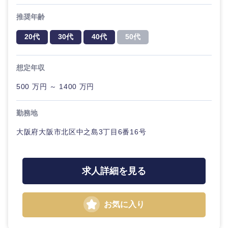
推奨年齢
20代
30代
40代
50代
選択する
想定年収
500 万円 ～ 1400 万円
勤務地
大阪府大阪市北区中之島3丁目6番16号
求人詳細を見る
お気に入り