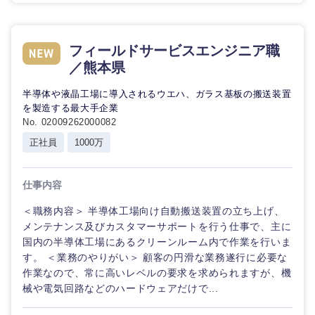
鳥取県
島根県
岡山県
広島県
フィールドサービスエンジニア職
／熊本県
山口県
徳島県
半導体や液晶工場に導入されるウエハ、ガラス基板の搬送装置
を製造する最大手企業
香川県
愛媛県
No. 02009262000082
正社員
1000万
高知県
仕事内容
＜職務内容＞ 半導体工場向け自動搬送装置の立ち上げ、
メンテナンス及びカスタマーサポートを行う仕事で、主に
国内の半導体工場にあるクリーンルーム内で作業を行いま
す。 ＜業務のやりがい＞ 顧客の円滑な業務遂行に必要な
作業なので、常に高いレベルの要求を求められますが、機
械や電気回路などのハードウェアだけで...