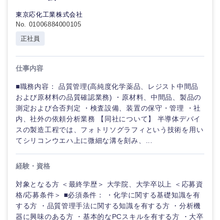
東京応化工業株式会社
No. 01006884000105
正社員
仕事内容
■職務内容： 品質管理(高純度化学薬品、レジスト中間品
および原材料の品質確認業務) ・原材料、中間品、製品の
測定および合否判定 ・検査設備、装置の保守・管理 ・社
内、社外の依頼分析業務 【同社について】 半導体デバイ
スの製造工程では、フォトリソグラフィという技術を用い
てシリコンウエハ上に微細な溝を刻み、...
経験・資格
対象となる方 ＜最終学歴＞ 大学院、大学卒以上 ＜応募資
格/応募条件＞ ■必須条件： ・化学に関する基礎知識を有
する方 ・品質管理手法に関する知識を有する方 ・分析機
器に興味のある方 ・基本的なPCスキルを有する方 ・大卒