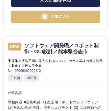
求人詳細を見る
お気に入り
東海地方
岐阜県
静岡県
ソフトウェア開発職／ロボット制
御・GUI設計／熊本県合志市
愛知県
三重県
半導体や液晶工場に導入されるウエハ、ガラス基板の搬送装置
を製造する最大手企業
No. 02009262000110
正社員
1000万
仕事内容
職務内容 ■業務概要 [1] 産業用ロボットのソフトウェア
(組み込み系)の設計、開発およびテスト [2] 工場自動化装