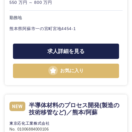
550 万円 ～ 800 万円
20代
30代
経営ボー
事業企画・事業開発
管理
推奨年齢
ド
秋田県
岩手県
自動車・機械・船舶
勤務地
40代
50代
事業管理
SCM
管理
宮城県
山形県
熊本県阿蘇市一の宮町宮地4454-1
電気・電子・半導体
人事
新規事業企画・立上げ
SCM
福島県
素材・化学・金属
フリーワード
求人詳細を見る
マーケティング
M&A・事業投資
人事
営業
食品・化粧品・アパレル・消費財
マーケテ
こだわり条件を入力ください
経営企画
お気に入り
ィング
サービス
急募
第二新卒
メディカル・ヘルスケア・ライフサイエンス
政策渉外
営業
クリエイティブ
スタートアップ企
その他企画業務
金融
上場企業
サービス
半導体材料のプロセス開発(製造の
業
コンサルタント
技術移管など)／熊本/阿蘇
クリエイ
建設・不動産
外資系企業
英語を活かす
東京応化工業株式会社
ティブ
専門職
No. 01006884000106