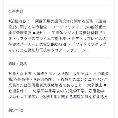
仕事内容
■業務内容： ・阿蘇工場の設備投資に関する業務 ・設備
投資に関する法冷精査 ・ユーティリティ、その他設備の
維持管理業務 ■概要： ・半導体レジスト等機能材料で世
界トップクラスプライム市場上場 ・世界トップレベルの
半導体メーカーとの安定的な取引 ・『フォトリソグラフ
ィ』による微細加工技術をコア・テクノロジ...
経験・資格
対象となる方 ＜最終学歴＞ 大学院、大学卒以上 ＜応募資
格/応募条件＞ ■必須条件： ・複数年のエンジニアリング
ご希望の職種を選択してください
ご希望の職種を選択してください
ご希望の業界を選択してください
ご希望の勤務地を選択してください
ご希望条件を入力ください
業務または設備投資業務経験者であること ・大卒以上 ■
歓迎条件： ・化学工学系専攻の方(化学工学、応用化学、
プロセス工学等) ・化学工学に関する基礎知識を有する方
経営企
経営企画・事業企画
商社・卸
北海道・東北地方
画・事業
すべての経営企画・事業企
希望年収
企画
画
想定年収
経営ボード
北海道
青森県
エネルギー・資源・環境