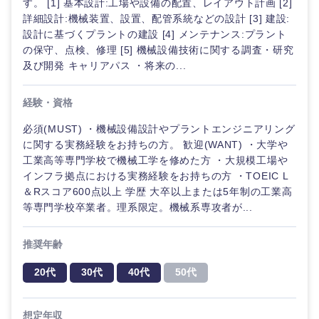
す。 [1] 基本設計:工場や設備の配置、レイアウト計画 [2]
詳細設計:機械装置、設置、配管系統などの設計 [3] 建設:
設計に基づくプラントの建設 [4] メンテナンス:プラント
の保守、点検、修理 [5] 機械設備技術に関する調査・研究
及び開発 キャリアパス ・将来の...
経験・資格
必須(MUST) ・機械設備設計やプラントエンジニアリング
に関する実務経験をお持ちの方。 歓迎(WANT) ・大学や
工業高等専門学校で機械工学を修めた方 ・大規模工場や
インフラ拠点における実務経験をお持ちの方 ・TOEIC L
＆Rスコア600点以上 学歴 大卒以上または5年制の工業高
等専門学校卒業者。理系限定。機械系専攻者が...
推奨年齢
20代
30代
40代
50代
想定年収