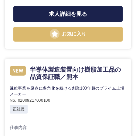
求人詳細を見る
お気に入り
半導体製造装置向け樹脂加工品の
九州・沖縄
品質保証職／熊本
福岡県
佐賀県
繊維事業を原点に多角化を続ける創業100年超のプライム上場
メーカー
No. 02009217000100
長崎県
熊本県
正社員
大分県
宮崎県
仕事内容