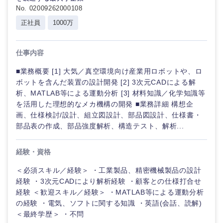
No. 02009262000108
正社員
1000万
仕事内容
■業務概要 [1] 大気／真空環境向け産業用ロボットや、ロ
ボットを含んだ装置の設計開発 [2] 3次元CADによる解
析、MATLAB等による運動分析 [3] 材料知識／化学知識等
を活用した理想的なメカ機構の開発 ■業務詳細 構想企
画、仕様検討/設計、組立図設計、部品図設計、仕様書・
部品表の作成、部品強度解析、構造テスト、解析...
経験・資格
＜必須スキル／経験＞ ・工業製品、精密機械製品の設計
経験 ・3次元CADにより解析経験 ・顧客との仕様打合せ
経験 ＜歓迎スキル／経験＞ ・MATLAB等による運動分析
の経験 ・電気、ソフトに関する知識 ・英語(会話、読解)
＜最終学歴＞ ・不問