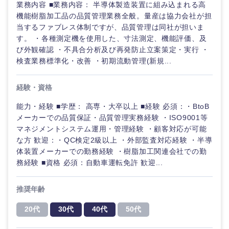
鹿児島県
沖縄県
業務内容 ■業務内容： 半導体製造装置に組み込まれる高
機能樹脂加工品の品質管理業務全般。量産は協力会社が担
当するファブレス体制ですが、品質管理は同社が担いま
す。 ・各種測定機を使用した、寸法測定、機能評価、及
び外観確認 ・不具合分析及び再発防止立案策定・実行 ・
検査業務標準化・改善 ・初期流動管理(新規...
経験・資格
能力・経験 ■学歴： 高専・大卒以上 ■経験 必須：・BtoB
メーカーでの品質保証・品質管理実務経験 ・ISO9001等
マネジメントシステム運用・管理経験 ・顧客対応が可能
な方 歓迎：・QC検定2級以上 ・外部監査対応経験 ・半導
体装置メーカーでの勤務経験 ・樹脂加工関連会社での勤
務経験 ■資格 必須：自動車運転免許 歓迎...
推奨年齢
20代
30代
40代
50代