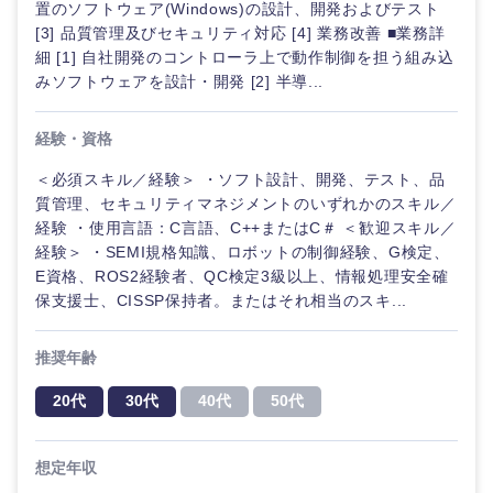
置のソフトウェア(Windows)の設計、開発およびテスト
[3] 品質管理及びセキュリティ対応 [4] 業務改善 ■業務詳
細 [1] 自社開発のコントローラ上で動作制御を担う組み込
みソフトウェアを設計・開発 [2] 半導...
経験・資格
＜必須スキル／経験＞ ・ソフト設計、開発、テスト、品
質管理、セキュリティマネジメントのいずれかのスキル／
経験 ・使用言語：C言語、C++またはC＃ ＜歓迎スキル／
経験＞ ・SEMI規格知識、ロボットの制御経験、G検定、
E資格、ROS2経験者、QC検定3級以上、情報処理安全確
保支援士、CISSP保持者。またはそれ相当のスキ...
推奨年齢
20代
30代
40代
50代
想定年収