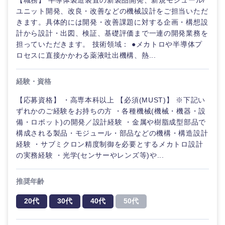
【職務】 半導体製造装置の新製品開発、新規モジュール/
ユニット開発、改良・改善などの機械設計をご担当いただ
きます。具体的には開発・改善課題に対する企画・構想設
計から設計・出図、検証、基礎評価まで一連の開発業務を
選択する
担っていただきます。 技術領域： ●メカトロや半導体プ
ロセスに直接かかわる薬液吐出機構、熱...
経験・資格
【応募資格】 ・高専本科以上 【必須(MUST)】 ※下記い
ずれかのご経験をお持ちの方 ・各種機械(機械・機器・設
備・ロボット)の開発／設計経験 ・金属や樹脂成型部品で
構成される製品・モジュール・部品などの機構・構造設計
経験 ・サブミクロン精度制御を必要とするメカトロ設計
の実務経験 ・光学(センサーやレンズ等)や...
推奨年齢
20代
30代
40代
50代