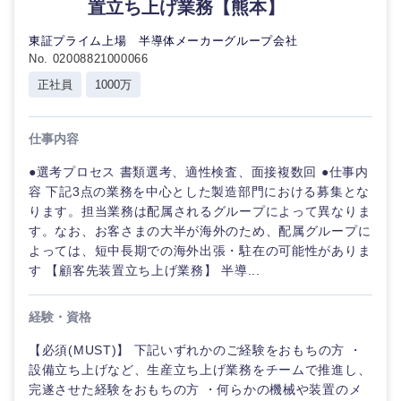
置立ち上げ業務【熊本】
海外
東証プライム上場 半導体メーカーグループ会社
No. 02008821000066
正社員
1000万
仕事内容
●選考プロセス 書類選考、適性検査、面接複数回 ●仕事内
容 下記3点の業務を中心とした製造部門における募集とな
ります。担当業務は配属されるグループによって異なりま
す。なお、お客さまの大半が海外のため、配属グループに
よっては、短中長期での海外出張・駐在の可能性がありま
す 【顧客先装置立ち上げ業務】 半導...
経験・資格
【必須(MUST)】 下記いずれかのご経験をおもちの方 ・
設備立ち上げなど、生産立ち上げ業務をチームで推進し、
完遂させた経験をおもちの方 ・何らかの機械や装置のメ