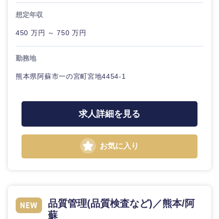
金融専門
想定年収
職
法律・特許事務所・監査法人
450 万円 ～ 750 万円
メディカ
ル
人材・アウトソーシング
勤務地
不動産専
熊本県阿蘇市一の宮町宮地4454-1
関東地方
門職
サービス
茨城県
栃木県
建設・施
求人詳細を見る
その他
工管理
群馬県
埼玉県
事務職
お気に入り
千葉県
東京都
その他
神奈川県
品質管理(品質検査など)／熊本/阿
蘇