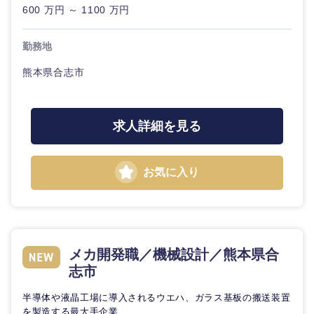
600 万円 ～ 1100 万円
勤務地
熊本県合志市
求人詳細を見る
近畿地方
お気に入り
滋賀県
京都府
大阪府
兵庫県
メカ開発職／機械設計／熊本県合
志市
奈良県
和歌山県
半導体や液晶工場に導入されるウエハ、ガラス基板の搬送装置
を製造する最大手企業