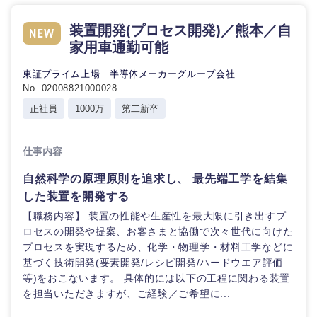
装置開発(プロセス開発)／熊本／自
選択する
選択する
選択する
選択する
家用車通勤可能
東証プライム上場 半導体メーカーグループ会社
No. 02008821000028
正社員
1000万
第二新卒
仕事内容
自然科学の原理原則を追求し、 最先端工学を結集
した装置を開発する
【職務内容】 装置の性能や生産性を最大限に引き出すプ
ロセスの開発や提案、お客さまと協働で次々世代に向けた
プロセスを実現するため、化学・物理学・材料工学などに
基づく技術開発(要素開発/レシピ開発/ハードウエア評価
等)をおこないます。 具体的には以下の工程に関わる装置
を担当いただきますが、ご経験／ご希望に...