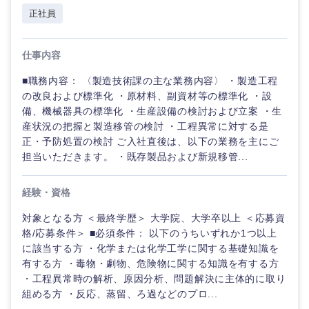
正社員
倉庫・運輸・物流
転勤なし
海外勤務あり
コンサル
技術職（IT）、Webサービス・制作、ゲーム
タント
技術職（モノづくり）
小売・通販・外食
年間休日120日以
仕事内容
フルリモート
専門職
上
■職務内容： 〈製造技術課の主な業務内容〉 ・製造工程
金融専門職
の改良および標準化 ・原材料、副資材等の標準化 ・設
IT・通信
技術職
完全週休2日制
社宅・家賃補助有
備、機械器具の標準化 ・生産設備の検討および立案 ・生
（IT）、
メディカル
Webサー
産状況の把握と製造移管の検討 ・工程異常に対する是
ビス・制
WEBサービス
正・予防処置の検討 ご入社直後は、以下の業務を主にご
作、ゲー
不動産専門職
担当いただきます。 ・既存製品および新規移管...
ム
コンサル・シンクタンク
建設・施工管理
経験・資格
技
術
対象となる方 ＜最終学歴＞ 大学院、大学卒以上 ＜応募資
広告・宣伝・印刷
職
事務職
格/応募条件＞ ■必須条件： 以下のうちいずれか1つ以上
（モ
ノ
に該当する方 ・化学または化学工学に関する基礎知識を
づ
その他
マスメディア
有する方 ・毒物・劇物、危険物に関する知識を有する方
く
・工程異常時の解析、原因分析、問題解決に主体的に取り
り）
組める方 ・反応、蒸留、ろ過などのプロ...
エンターテイメント