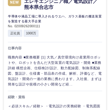
エレキエンジニア職／電気設計／
熊本県合志市
石川県
福井県
半導体や液晶工場に導入されるウエハ、ガラス基板の搬送装置
を製造する最大手企業
山梨県
長野県
No. 02009262000111
正社員
1000万
仕事内容
職務内容 ■業務概要 [1] 大気／真空環境向け産業用ロボッ
トや、ロボットを含んだ大型装置の電気設計・開発 ■業務
詳細 構想企画、仕様検討/設計、動力配線図、制御系配線
図、盤設計、仕様書・部品表の作成、解析、評価など、電
気設計・開発の一連の業務に携わります。入社後、まずは
簡単な設計や規模の小さい開発など経...
経験・資格
＜必須スキル／経験＞ ・電気設計の実務経験 ・電気図面