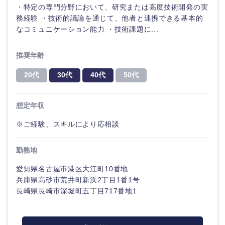
鹿児島県
沖縄県
・特定の専門分野において、研究または高度技術開発の実
務経験 ・技術的議論を通じて、他者と連携できる基本的
なコミュニケーション能力 ・技術課題に...
推奨年齢
20代
30代
40代
50代
想定年収
※ご経験、スキルにより応相談
勤務地
愛知県名古屋市港区大江町10番地
兵庫県高砂市荒井町新浜2丁目1番1号
長崎県長崎市深堀町五丁目717番地1