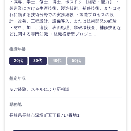
・高専、学士、修士、博士、ポスドク 【経験・能力】 ・
製造業における生産技術、製造技術、補修技術、またはそ
れに類する技術分野での実務経験 ・製造プロセスの設
計・改善、工程設計、設備導入、または技術開発の経験
・材料、加工、溶接、表面処理、非破壊検査、補修技術な
どに関する専門知識 ・組織横断型プロジェ...
推奨年齢
20代
30代
40代
50代
想定年収
※ご経験、スキルにより応相談
勤務地
長崎県長崎市深堀町五丁目717番地1