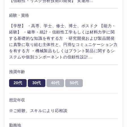
【信頼性・リスク分析技術の開発】 実運用...
経験・資格
選択する
【学歴】 ・高専、学士、修士、博士、ポスドク 【能力・
経験】 ・確率・統計・信頼性工学もしくは材料力学に関
する基礎的な知識を有する方 ・研究開発および製品開発
に真摯に取り組む主体性と、円滑なコミュニケーション力
を有する方 ・機械製品もしくはプラント製品に関するシ
ステムや個別コンポーネントの信頼性設計...
推奨年齢
20代
30代
40代
50代
想定年収
※ご経験、スキルにより応相談
勤務地