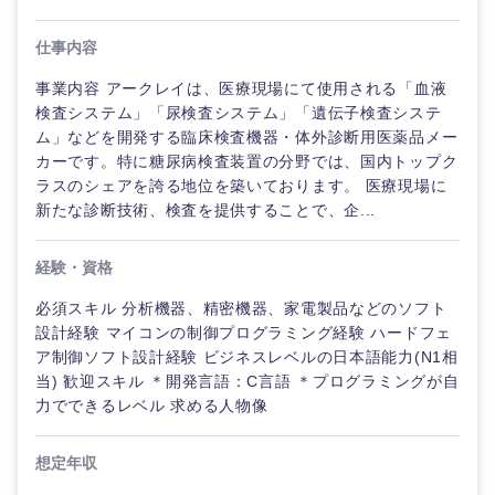
仕事内容
事業内容 アークレイは、医療現場にて使用される「血液
検査システム」「尿検査システム」「遺伝子検査システ
ム」などを開発する臨床検査機器・体外診断用医薬品メー
カーです。特に糖尿病検査装置の分野では、国内トップク
ラスのシェアを誇る地位を築いております。 医療現場に
新たな診断技術、検査を提供することで、企...
経験・資格
必須スキル 分析機器、精密機器、家電製品などのソフト
設計経験 マイコンの制御プログラミング経験 ハードフェ
ご希望の職種を選択してください
ご希望の職種を選択してください
ご希望の業界を選択してください
ご希望の勤務地を選択してください
ご希望条件を入力ください
ア制御ソフト設計経験 ビジネスレベルの日本語能力(N1相
当) 歓迎スキル ＊開発言語：C言語 ＊プログラミングが自
力でできるレベル 求める人物像
経営企
経営企画・事業企画
商社・卸
北海道・東北地方
画・事業
すべての経営企画・事業企
希望年収
企画
画
想定年収
経営ボード
北海道
青森県
エネルギー・資源・環境