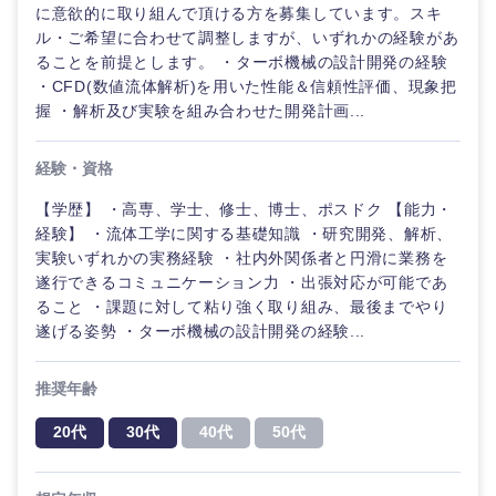
鳥取県
島根県
に意欲的に取り組んで頂ける方を募集しています。スキ
ル・ご希望に合わせて調整しますが、いずれかの経験があ
ることを前提とします。 ・ターボ機械の設計開発の経験
岡山県
広島県
・CFD(数値流体解析)を用いた性能＆信頼性評価、現象把
握 ・解析及び実験を組み合わせた開発計画...
山口県
徳島県
経験・資格
香川県
愛媛県
【学歴】 ・高専、学士、修士、博士、ポスドク 【能力・
経験】 ・流体工学に関する基礎知識 ・研究開発、解析、
高知県
実験いずれかの実務経験 ・社内外関係者と円滑に業務を
遂行できるコミュニケーション力 ・出張対応が可能であ
ること ・課題に対して粘り強く取り組み、最後までやり
遂げる姿勢 ・ターボ機械の設計開発の経験...
推奨年齢
20代
30代
40代
50代