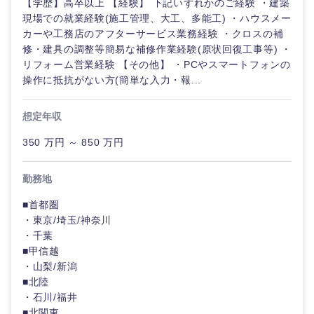
【学歴】高卒以上 【経験】 下記いずれかのご経験 ・建築
現場での就業経験(施工管理、大工、多能工) ・ハウスメー
カーや工務店のアフターサービス業務経験 ・クロスの補
修・建具の調整等簡易な補修作業経験(原状回復工事等) ・
リフォーム営業経験 【その他】 ・PCやスマートフォンの
操作に抵抗がない方(簡単な入力・報...
想定年収
350 万円 ～ 850 万円
勤務地
■首都圏
・東京/埼玉/神奈川
・千葉
■甲信越
・山梨/新潟
甲信越・北陸
■北陸
・石川/福井
新潟県
富山県
■北関東