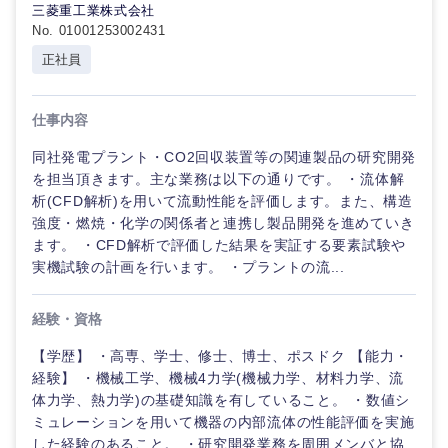
三菱重工業株式会社
No. 01001253002431
選択する
選択する
選択する
選択する
正社員
仕事内容
同社発電プラント・CO2回収装置等の関連製品の研究開発
を担当頂きます。主な業務は以下の通りです。 ・流体解
析(CFD解析)を用いて流動性能を評価します。また、構造
強度・燃焼・化学の関係者と連携し製品開発を進めていき
ます。 ・CFD解析で評価した結果を実証する要素試験や
実機試験の計画を行います。 ・プラントの流...
経験・資格
【学歴】 ・高専、学士、修士、博士、ポスドク 【能力・
経験】 ・機械工学、機械4力学(機械力学、材料力学、流
体力学、熱力学)の基礎知識を有していること。 ・数値シ
ミュレーションを用いて機器の内部流体の性能評価を実施
した経験のあること。 ・研究開発業務を周囲メンバと協