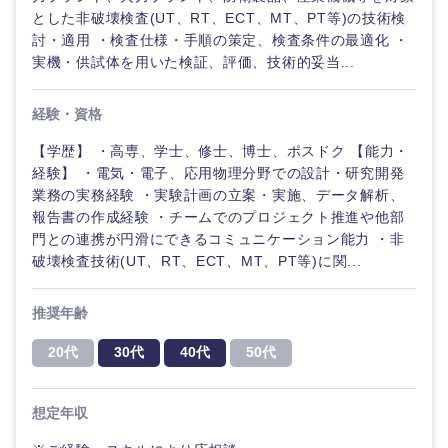
海外
とした非破壊検査(UT、RT、ECT、MT、PT等)の技術検
討・適用 ・検査仕様・手順の策定、検査条件の最適化 ・
実機・供試体を用いた検証、評価、技術的妥当...
経験・資格
【学歴】 ・高専、学士、修士、博士、ポスドク 【能力・
経験】 ・電気・電子、応用物理分野での設計・研究開発
業務の実務経験 ・実験計画の立案・実施、データ解析、
報告書の作成経験 ・チームでのプロジェクト推進や他部
門との連携が円滑にできるコミュニケーション能力 ・非
破壊検査技術(UT、RT、ECT、MT、PT等)に関...
推奨年齢
20代
30代
40代
50代
想定年収