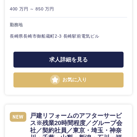
金融専門
400 万円 ～ 850 万円
職
法律・特許事務所・監査法人
勤務地
メディカ
ル
人材・アウトソーシング
長崎県長崎市御船蔵町2-3 長崎駅前電気ビル
不動産専
関東地方
門職
サービス
求人詳細を見る
茨城県
栃木県
建設・施
その他
工管理
お気に入り
群馬県
埼玉県
事務職
千葉県
東京都
その他
戸建リフォームのアフターサービ
神奈川県
ス※残業20時間程度／グループ会
社／契約社員／東京・埼玉・神奈