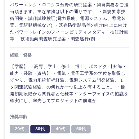
パワーエレクトロニクス分野の研究提案・開発業務をご担
当頂きます。主な業務は以下の通りです。 ・新規要素技
術開発・試作試験検証(電力系統、電源システム、蓄電装
置、電駆動機械など) ・既存防衛製品等の能力向上に向け
たパワートレインのフィージビリティスタディ・検証計画
等 ・技術動向調査研究提案・調査遂行(例...
経験・資格
【学歴】 ・高専、学士、修士、博士、ポスドク 【知識・
能力・経験・資格】 ・電気・電子工学系の学位を取得し
ており、電力系統解析経験、電源システム開発経験、モー
タ関連試験経験、の何れか一つ以上を有すること。 ・開
発初期段階から関係者と仕様等インターフェイスの協議を
確実にし、率先してプロジェクトの前進が...
推奨年齢
20代
30代
40代
50代