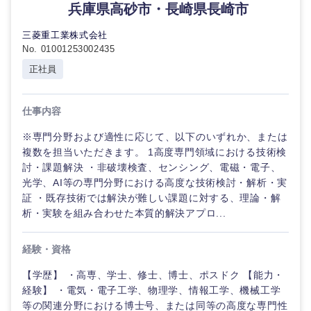
兵庫県高砂市・長崎県長崎市
三菱重工業株式会社
No. 01001253002435
正社員
仕事内容
※専門分野および適性に応じて、以下のいずれか、または
複数を担当いただきます。 1高度専門領域における技術検
九州・沖縄
討・課題解決 ・非破壊検査、センシング、電磁・電子、
光学、AI等の専門分野における高度な技術検討・解析・実
証 ・既存技術では解決が難しい課題に対する、理論・解
福岡県
佐賀県
析・実験を組み合わせた本質的解決アプロ...
長崎県
熊本県
経験・資格
【学歴】 ・高専、学士、修士、博士、ポスドク 【能力・
大分県
宮崎県
経験】 ・電気・電子工学、物理学、情報工学、機械工学
等の関連分野における博士号、または同等の高度な専門性