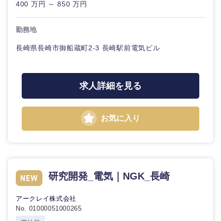
400 万円 ～ 850 万円
20代
30代
経営ボー
事業企画・事業開発
管理
推奨年齢
ド
秋田県
岩手県
自動車・機械・船舶
勤務地
40代
50代
事業管理
SCM
管理
宮城県
山形県
長崎県長崎市御船蔵町2-3 長崎駅前電気ビル
電気・電子・半導体
人事
新規事業企画・立上げ
SCM
福島県
素材・化学・金属
フリーワード
求人詳細を見る
マーケティング
M&A・事業投資
人事
営業
食品・化粧品・アパレル・消費財
マーケテ
こだわり条件を入力ください
経営企画
お気に入り
ィング
サービス
急募
第二新卒
メディカル・ヘルスケア・ライフサイエンス
政策渉外
営業
クリエイティブ
スタートアップ企
その他企画業務
金融
上場企業
サービス
研究開発_電気｜NGK_長崎
業
コンサルタント
アークレイ株式会社
クリエイ
建設・不動産
外資系企業
英語を活かす
ティブ
No. 01000051000265
専門職