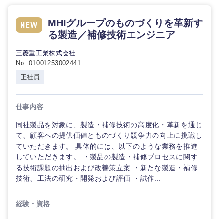
MHIグループのものづくりを革新す
る製造／補修技術エンジニア
三菱重工業株式会社
No. 01001253002441
正社員
仕事内容
近畿地方
同社製品を対象に、製造・補修技術の高度化・革新を通じ
て、顧客への提供価値とものづくり競争力の向上に挑戦し
滋賀県
京都府
ていただきます。 具体的には、以下のような業務を推進
していただきます。 ・製品の製造・補修プロセスに関す
大阪府
兵庫県
る技術課題の抽出および改善策立案 ・新たな製造・補修
技術、工法の研究・開発および評価 ・試作...
奈良県
和歌山県
経験・資格