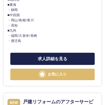
■東海
・静岡
石川県
福井県
■中四国
・岡山/島根/香川
山梨県
長野県
・高知
■九州
・福岡/久留米/長崎
・鹿児島
求人詳細を見る
お気に入り
戸建リフォームのアフターサービ