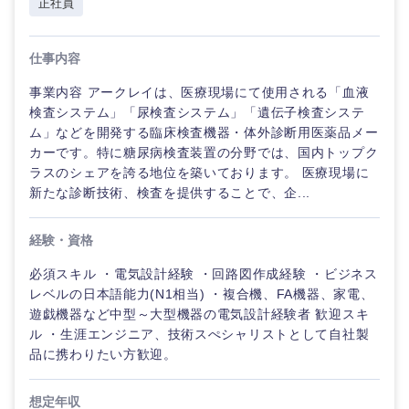
正社員
倉庫・運輸・物流
転勤なし
海外勤務あり
コンサル
技術職（IT）、Webサービス・制作、ゲーム
タント
仕事内容
技術職（モノづくり）
小売・通販・外食
年間休日120日以
フルリモート
専門職
上
事業内容 アークレイは、医療現場にて使用される「血液
検査システム」「尿検査システム」「遺伝子検査システ
金融専門職
IT・通信
技術職
ム」などを開発する臨床検査機器・体外診断用医薬品メー
完全週休2日制
社宅・家賃補助有
（IT）、
カーです。特に糖尿病検査装置の分野では、国内トップク
メディカル
Webサー
ラスのシェアを誇る地位を築いております。 医療現場に
ビス・制
WEBサービス
新たな診断技術、検査を提供することで、企...
作、ゲー
不動産専門職
ム
コンサル・シンクタンク
経験・資格
建設・施工管理
技
必須スキル ・電気設計経験 ・回路図作成経験 ・ビジネス
術
広告・宣伝・印刷
職
レベルの日本語能力(N1相当) ・複合機、FA機器、家電、
事務職
（モ
遊戯機器など中型～大型機器の電気設計経験者 歓迎スキ
ノ
ル ・生涯エンジニア、技術スぺシャリストとして自社製
づ
その他
マスメディア
品に携わりたい方歓迎。
く
り）
エンターテイメント
想定年収