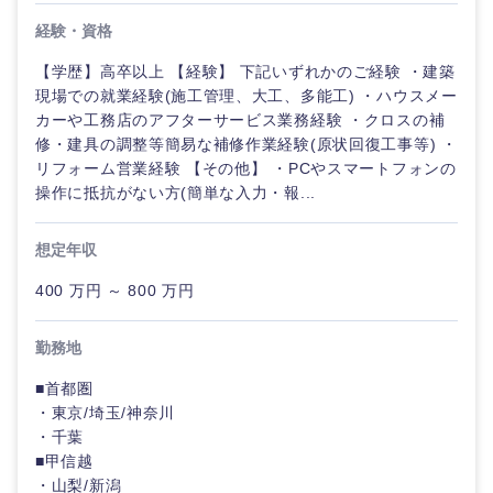
経験・資格
【学歴】高卒以上 【経験】 下記いずれかのご経験 ・建築
現場での就業経験(施工管理、大工、多能工) ・ハウスメー
カーや工務店のアフターサービス業務経験 ・クロスの補
東海地方
修・建具の調整等簡易な補修作業経験(原状回復工事等) ・
リフォーム営業経験 【その他】 ・PCやスマートフォンの
岐阜県
静岡県
操作に抵抗がない方(簡単な入力・報...
愛知県
三重県
想定年収
400 万円 ～ 800 万円
勤務地
■首都圏
・東京/埼玉/神奈川
・千葉
■甲信越
・山梨/新潟