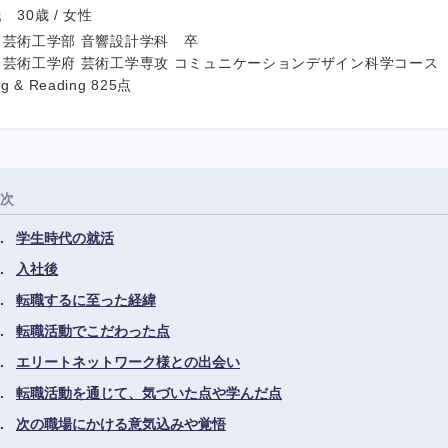
30歳 / 女性
 芸術工学部 音響設計学科 卒
 芸術工学府 芸術工学専攻 コミュニケーションデザイン科学コース
ng & Reading 825点
次
学生時代の就活
入社後
転職するに至った経緯
転職活動でこだわった点
エリートネットワーク様との出会い
転職活動を通じて、気づいた点や学んだ点
次の職場にかける意気込みや覚悟