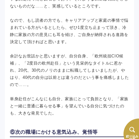
ないものだな……と、実感しているところです。
なので、もし読者の方でも、キャリアアップと家庭の事情で悩
まれている方がいるとしたら、ぜひ1度立ち止まって頂き、冷
静に家族の方の意見にも耳を傾け、ご自身が納得される進路を
決定して頂ければと思います。
余計なお世話かと思いますが、自分自身、「欧州統括CIO候
補」、「2度目の欧州赴任」という見栄的なタイトルに惹か
れ、20代、30代のノリのままに転職してしまいましたが、や
はり、40代の自分は以前とは違うのだという事を痛感しました
ので……。
単身赴任がこんなにも自分、家族にとって負担となり、「家族
と一緒に普通に暮らせる事」を望んでいる自分に気づけたの
も、大きな発見でした。
⑥次の職場にかける意気込み、覚悟等
絞り込み