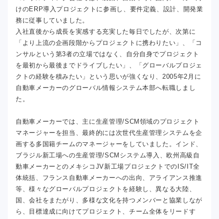
けのERP導入プロジェクトに参画し、要件定義、設計、開発業
務に従事していました。
入社直後から成長を実感する充実した毎日でしたが、次第に
「より上流の企画段階からプロジェクトに携わりたい」、「コ
ンサルという第3者の立場ではなく、自分自身でプロジェクト
を最初から最後までドライブしたい」、「グローバルプロジェ
クトの経験を積みたい」という思いが強くなり、2005年2月に
自動車メーカーのグローバル情報システム本部へ転職しまし
た。
自動車メーカーでは、主に生産管理/SCM領域のプロジェクト
マネージャーを担当、最終的には次世代生産管理システムを企
画する多国籍チームのマネージャーをしていました。インド、
ブラジル新工場への生産管理/SCMシステム導入、欧州高級自
動車メーカーとのメキシコJV新工場プロジェクトでのIS/IT全
体統括、フランス自動車メーカーへの出向、アライアンス推進
等、様々なグローバルプロジェクトを経験し、異なる大陸、
国、会社をまたがり、多様な文化を持つメンバーと協業しなが
ら、目標達成に向けてプロジェクト、チーム全体をリードす