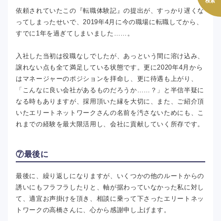
検索
依頼されていたこの『転職体験記』の提出が、すっかり遅くな
ってしまったせいで、2019年4月に今の職場に転職してから、
すでに1年を過ぎてしまいました……。
入社した当初は役職なしでしたが、あっという間に溶け込み、
譲れない点も全て満足している状態です。更に2020年4月から
はマネージャーのポジションを拝命し、更に待遇も上がり、
「こんなに良い会社があるものだろうか……？」と半信半疑に
なる時もありますが、採用頂いた縁を大切に、また、ご紹介頂
いたエリートネットワークさんの名前を汚さないためにも、こ
れまでの経験を最大限活用し、会社に貢献していく所存です。
⑦最後に
最後に、繰り返しになりますが、いくつかの他のルートからの
誘いにもフラフラしたりと、軸が据わっていなかった私に対し
て、適宜お声掛けを頂き、相談に乗って下さったエリートネッ
トワークの高橋さんに、心から感謝申し上げます。