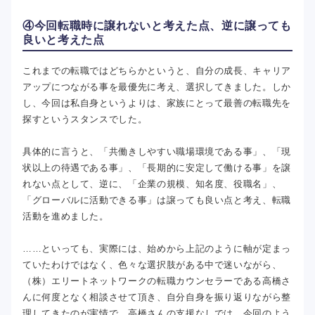
④今回転職時に譲れないと考えた点、逆に譲っても
良いと考えた点
これまでの転職ではどちらかというと、自分の成長、キャリア
アップにつながる事を最優先に考え、選択してきました。しか
し、今回は私自身というよりは、家族にとって最善の転職先を
探すというスタンスでした。
具体的に言うと、「共働きしやすい職場環境である事」、「現
状以上の待遇である事」、「長期的に安定して働ける事」を譲
れない点として、逆に、「企業の規模、知名度、役職名」、
「グローバルに活動できる事」は譲っても良い点と考え、転職
活動を進めました。
……といっても、実際には、始めから上記のように軸が定まっ
ていたわけではなく、色々な選択肢がある中で迷いながら、
（株）エリートネットワークの転職カウンセラーである高橋さ
んに何度となく相談させて頂き、自分自身を振り返りながら整
理してきたのが実情で、高橋さんの支援なしでは、今回のよう