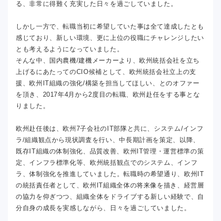
る、非常に得難く充実した日々を過ごしていました。
しかし一方で、転職当初に希望していた事は全て達成したとも
感じており、新しい環境、更に上位の役職にチャレンジしたい
とも考えるようになっていました。
そんな中、国内農機/建機メーカーより、欧州統括会社を立ち
上げるにあたってのCIO候補として、欧州統括会社立上の支
援、欧州IT組織の強化/構築を担当してほしい、とのオファー
を頂き、2017年4月から2度目の転職、欧州赴任をする事とな
りました。
欧州赴任後は、欧州7子会社のIT部隊と共に、システム/インフ
ラ/組織観点から現状調査を行い、中長期計画を策定、以降、
既存IT組織の体制強化、品質改善、欧州IT管理・運営標準の策
定、インフラ標準化等、欧州統括観点でのシステム、インフ
ラ、体制強化を推進していました。転職時の希望通り、欧州IT
の統括責任者として、欧州IT組織全体の将来像を描き、経営層
の協力を仰ぎつつ、組織全体をドライブする新しい経験で、自
分自身の成長を実感しながら、日々を過ごしていました。