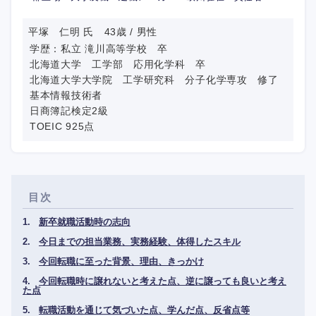
平塚 仁明 氏 43歳 / 男性
学歴：私立 滝川高等学校 卒
北海道大学 工学部 応用化学科 卒
北海道大学大学院 工学研究科 分子化学専攻 修了
基本情報技術者
日商簿記検定2級
TOEIC 925点
目次
新卒就職活動時の志向
今日までの担当業務、実務経験、体得したスキル
今回転職に至った背景、理由、きっかけ
今回転職時に譲れないと考えた点、逆に譲っても良いと考え
た点
転職活動を通じて気づいた点、学んだ点、反省点等