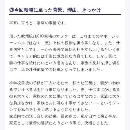
③今回転職に至った背景、理由、きっかけ
率直に言うと、家庭の事情です。
頂いた欧州統括CIO候補のオファーは、これまでのマネージャ
ーレベルではなく、更に上位の役割を担う事になり、また、仕
事内容としても、一から海外で統括会社を立ち上げるという事
で、キャリア的には非常に魅力的な内容でした。しかし実は、
妻の仕事を続けたいという意向もあり、家族の反対を押し切る
形で、単身赴任前提での転職となってしまいました。
小学校前後の子供が二人いるため、私の赴任後は、妻がいわゆ
るワンオペ育児を担う事になりました。妻、子供達にかける負
担も大きく、家族のために働いているはずなのに、家族に大き
な負担をかけ、家族と共に暮らす事ができない……というジレ
ンマを私自身も強く感じるようになりました。
家庭内での話し合いの結果、最終的に、私が日本に戻る事が、
家庭として最善の選択だろうという事で、決断しました。