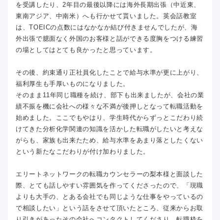
を受講したり、2年目の最後以降には海外長期出張（中近東、
東南アジア、中南米）へも行かせて貰いました。英会話教室
は、TOEICの点数にはなかなか結び付きませんでしたが、海
外出張で臆面なく外国のお客様と話ができる度胸をつける練習
の場としてはとても良かったと思っています。
その後、約束通り正社員化したことで給与水準が更に上がり、
福利厚生も手厚いものになりました。
そのまま11年同じ職種を続け、部下も出来ましたが、会社の業
績不振を機に会社への様々な不満が後押しとなって転職活動を
始めました。ここでもやはり、学生時代からずっとこだわり続
けてきた分析化学関連の知識を活かした転職がしたいと考えな
がらも、家族も出来たため、給与水準をあまり落としたくない
という新たなこだわりが付け加わりました。
エリートネットワークの転職カウンセラーの梨本様と面談した
際、とても話しやすい雰囲気を作ってくださったので、「現職
よりも大手の、とある会社でも同じような仕事をやっているの
で相談したい」という話をさせて頂いたところ、従来からお取
り引きがあったその会社へコンタクトしてくださり、転職枠を