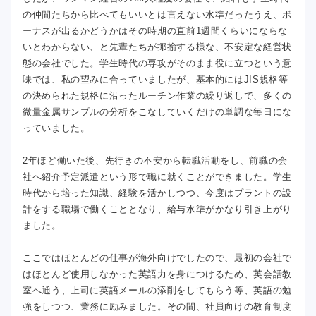
の仲間たちから比べてもいいとは言えない水準だったうえ、ボ
ーナスが出るかどうかはその時期の直前1週間くらいにならな
いとわからない、と先輩たちが揶揄する様な、不安定な経営状
態の会社でした。学生時代の専攻がそのまま役に立つという意
味では、私の望みに合っていましたが、基本的にはJIS規格等
の決められた規格に沿ったルーチン作業の繰り返しで、多くの
微量金属サンプルの分析をこなしていくだけの単調な毎日にな
っていました。
2年ほど働いた後、先行きの不安から転職活動をし、前職の会
社へ紹介予定派遣という形で職に就くことができました。学生
時代から培った知識、経験を活かしつつ、今度はプラントの設
計をする職場で働くこととなり、給与水準がかなり引き上がり
ました。
ここではほとんどの仕事が海外向けでしたので、最初の会社で
はほとんど使用しなかった英語力を身につけるため、英会話教
室へ通う、上司に英語メールの添削をしてもらう等、英語の勉
強をしつつ、業務に励みました。その間、社員向けの教育制度