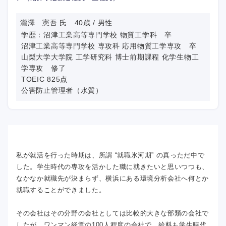
瀧澤 憲吾 氏 40歳 / 男性
学歴：沼津工業高等専門学校 物質工学科 卒
沼津工業高等専門学校 専攻科 応用物質工学専攻 卒
山梨大学大学院 工学研究科 博士前期課程 化学生物工
学専攻 修了
TOEIC 825点
公害防止管理者（水質）
私が就活を行った時期は、所謂 “就職氷河期” の真っただ中で
した。学生時代の専攻を活かした職に就きたいと思いつつも、
なかなか就職先が決まらず、横浜にある環境分析会社へ何とか
就職することができました。
その会社はその分野の会社としては比較的大きな部類の会社で
したが、ワンマン経営の100人程度の会社で、給料も学生時代