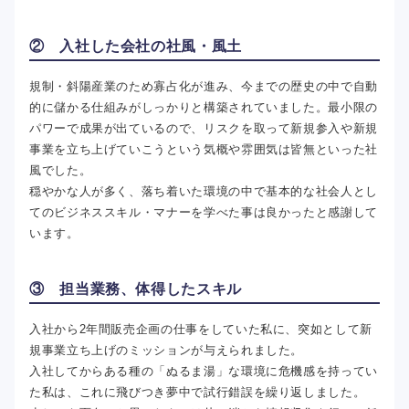
② 入社した会社の社風・風土
規制・斜陽産業のため寡占化が進み、今までの歴史の中で自動
的に儲かる仕組みがしっかりと構築されていました。最小限の
パワーで成果が出ているので、リスクを取って新規参入や新規
事業を立ち上げていこうという気概や雰囲気は皆無といった社
風でした。
穏やかな人が多く、落ち着いた環境の中で基本的な社会人とし
てのビジネススキル・マナーを学べた事は良かったと感謝して
います。
③ 担当業務、体得したスキル
入社から2年間販売企画の仕事をしていた私に、突如として新
規事業立ち上げのミッションが与えられました。
入社してからある種の「ぬるま湯」な環境に危機感を持ってい
た私は、これに飛びつき夢中で試行錯誤を繰り返しました。