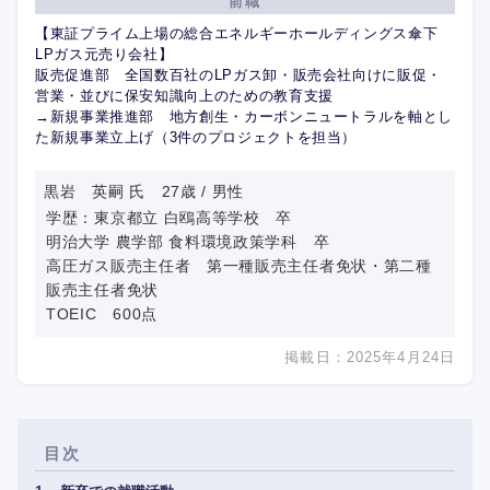
前職
【東証プライム上場の総合エネルギーホールディングス傘下
LPガス元売り会社】
販売促進部 全国数百社のLPガス卸・販売会社向けに販促・
営業・並びに保安知識向上のための教育支援
→新規事業推進部 地方創生・カーボンニュートラルを軸とし
た新規事業立上げ（3件のプロジェクトを担当）
黒岩 英嗣 氏 27歳 / 男性
学歴：東京都立 白鴎高等学校 卒
明治大学 農学部 食料環境政策学科 卒
高圧ガス販売主任者 第一種販売主任者免状・第二種
販売主任者免状
TOEIC 600点
掲載日：2025年4月24日
目次