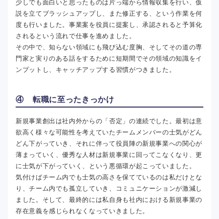
少しでも面白いと思ったものは片っ端から情報収集を行い、仮
説を立てブラッシュアップし、また修正する、という作業を何
度も行いました。事業案を役員に提案し、承認されると予算化
されるという流れで仕事を進めました。
その中で、知らない領域にも飛び込む度胸、そしてその道の専
門家と実りのある話をするために短期間でその領域の知識をイ
ンプットし、キャッチアップする習慣がつきました。
④ 転職に至ったきっかけ
新規事業創出は社内外からの「否定」の連続でした。最初は意
欲高く様々な可能性を考えていたチームメンバーの士気がどん
どん下がっていき、それに伴って役員陣の新規事業への関心が
薄まっていく、優秀な人材は新規事業に回ってこなくなり、更
に士気が下がっていく、という悪循環が起こっていました。
気付けばチーム内でも士気の高さを保てているのは私だけとな
り、チーム内でも孤立していき、コミュニケーションが激減し
ました。そして、最終的には私自身も社内における新規事業の
存在意義を感じられなくなっていきました。