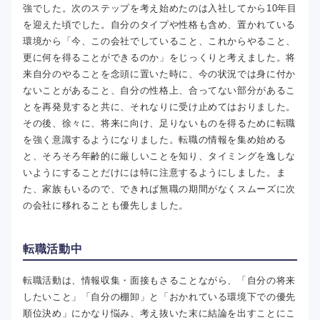
強でした。次のステップを考え始めたのは入社してから10年目
を迎えた頃でした。自分のタイプや性格も含め、置かれている
環境から「今、この会社でしていること、これからやること、
更に何を得ることができるのか」をじっくりと考えました。将
来自分のやることを念頭に置いた時に、今の状況では身に付か
ないことがあること、自分の性格上、合ってない部分があるこ
とを再発見すると共に、それなりに受け止めてはおりました。
その後、徐々に、将来に向け、足りないものを得るために転職
を強く意識するようになりました。転職の情報を集め始める
と、そろそろ年齢的に厳しいことを知り、タイミングを逸しな
いようにすることだけには特に注意するようにしました。ま
た、家族もいるので、できれば無職の期間がなくスムーズに次
の会社に移れることも優先しました。
転職活動中
転職活動は、情報収集・面接もさることながら、「自分の将来
したいこと」「自分の棚卸」と「おかれている環境下での優先
順位決め」にかなり悩み、考え抜いた末に結論を出すことにこ