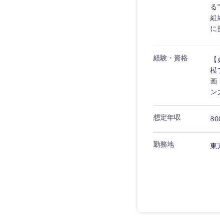
る
組
に
経験・資格
【
模
画
ン
想定年収
80
勤務地
東