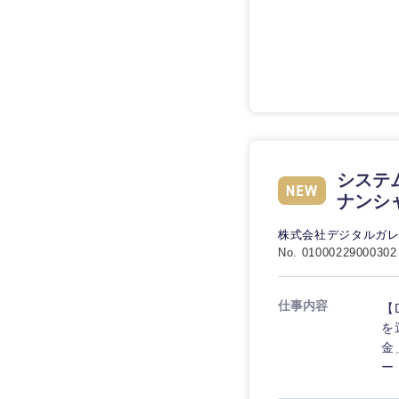
技術職（IT）、Webサービ
技術職（IT）、Webサ
マスメディア
ービス・制作、ゲーム
技術職（モノづくり）
エンターテイメント
技術職（モノづくり）
法律・特許事務所・
金融専門職
人材・アウトソーシ
金融専門職
甲信越・北陸
メディカル
サービス
新潟県
メディカル
システム
その他
不動産専門職
ナンシ
石川県
不動産専門職
建設・施工管理
山梨県
株式会社デジタルガ
No. 01000229000302
建設・施工管理
事務職
事務職
仕事内容
【
その他
を
金
その他
ー