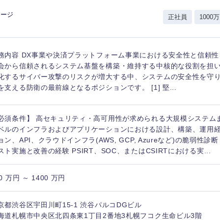
岩手県
事業管理
群馬県
レージ
正社員
1000万
山形県
新規事業企画・立上げ
千葉県
M&A・事業投資
神奈川県
レル・消費財
務内容 DX事業や決済プラットフォーム事業における安全性と信頼
経営企画
入力ください
ケア・ライフサイエンス
会から信頼されるシステム基盤を構築・維持する中核的な役割を担い
政策渉外
化するサイバー攻撃のリスクが増大する中、システムの安全性を守
を支える防衛の最前線となるポジションです。 [1] 堅...
第二新卒
上場
その他企画業務
必須条件】 高セキュリティ・高可用性が求められる大規模システム
外資系企業
英語
ベルのインフラおよびアプリケーションにおける設計、構築、運用経験
ョン、API、クラウドインフラ(AWS, GCP, Azureなど)の脆弱性
スト実施と改善の経験 PSIRT、SOC、またはCSIRTにおける実...
海外勤務あり
フル
0 万円 ～ 1400 万円
完全週休2日制
社宅
ンク
京都渋谷区宇田川町15-1 渋谷パルコDGビル
海道札幌市中央区北四条東1丁目2番地3札幌フコク生命ビル3階