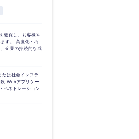
埼玉県
東京都
性を確保し、お客様や
ます。 高度化・巧
り、企業の持続的な成
企業
または社会インフラ
を活かす
 Webアプリケー
診断・ペネトレーション
リモート
・家賃補助有