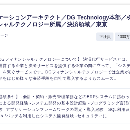
ーションアーキテクト／DG Technology本部
シャルテクノロジー所属／決済領域／東京
レージ
正社員
1000万
DGフィナンシャルテクノロジーについて】 決済代行サービスとは
運営する企業と決済サービスを提供する企業の間に立って、「シス
」を繋ぐサービスです。DGフィナンシャルテクノロジーでは企業が
ドをはじめ様々な決済手段を自社で導入するよりもスムーズ...
必須条件】 -会計・契約・販売管理業務などのERPシステムに携わっ
による開発経験 -システム開発の基本設計経験 -プログラミング言語(J
験 -アプリケーションフレームワークの選定・導入経験 - SQL利用及
eb /バッチを利用したシステム開発経験 -セキュリティに...