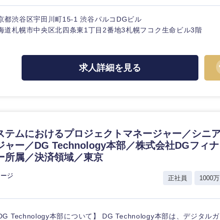
京都渋谷区宇田川町15-1 渋谷パルコDGビル
海道札幌市中央区北四条東1丁目2番地3札幌フコク生命ビル3階
海外
求人詳細を見る
佐賀県
熊本県
宮崎県
ステムにおけるプロジェクトマネージャー／シニ
沖縄県
ャー／DG Technology本部／株式会社DGフ
ー所属／決済領域／東京
レージ
正社員
1000万
DG Technology本部について】 DG Technology本部は、デジタ