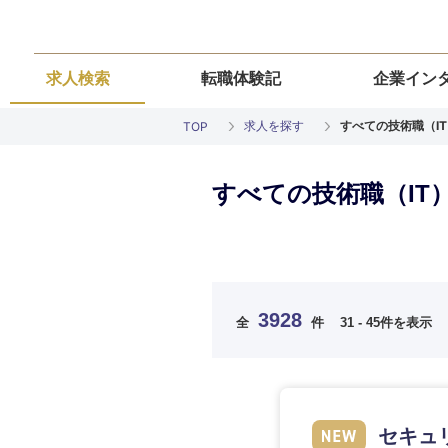
求人検索
転職体験記
企業イン
求人を探す
すべての技術職（IT
TOP
すべての技術職（IT
ご希望の職種を
ご希望の職種を
ご希望の業界を
ご希望の勤務地
ご希望条件を入
3928
全
件
31 - 45件を表示
希望年収
経営企画・事業企画
経営企画・事業企画
商社・卸
北海道・東北
エネルギー・資源・
経営ボード
経営ボード
北海道
推奨年齢
セキュリ
自動車・機械・船舶