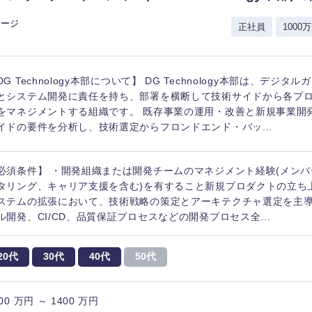
香川県
レージ
正社員
1000万
高知県
DG Technology本部について】 DG Technology本部は、デジ
とシステム開発に責任を持ち、部署を横断して技術サイドから各プ
をマネジメントする組織です。 既存事業の運用・改善と新規事業開
イドの要件を分析し、技術選定からフロンドエンド・バッ...
必須条件】 ・開発組織または開発チームのマネジメント経験(メン
タリング、キャリア支援を含む)を有すること新規プロダクトの立ち
ステムの拡張において、技術戦略の策定とアーキテクチャ選定を主導
ル開発、CI/CD、品質保証プロセスなどの開発プロセス全...
20代
30代
40代
50代
00 万円 ～ 1400 万円