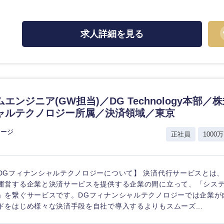
ス・制作、ゲーム
選択する
求人詳細を見る
監査法人
ング
東海地方
富山県
岐阜県
エンジニア(GW担当)／DG Technology本部／
ャルテクノロジー所属／決済領域／東京
福井県
愛知県
長野県
レージ
正社員
1000万
DGフィナンシャルテクノロジーについて】 決済代行サービスとは
運営する企業と決済サービスを提供する企業の間に立って、「シス
」を繋ぐサービスです。DGフィナンシャルテクノロジーでは企業が
ドをはじめ様々な決済手段を自社で導入するよりもスムーズ...