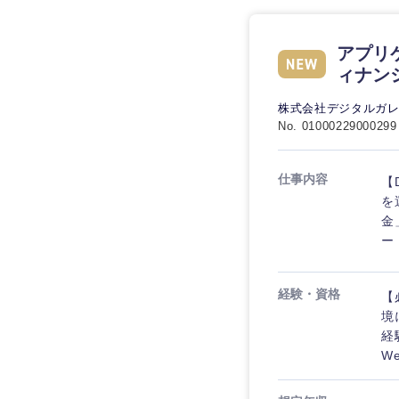
アプリケ
ィナン
株式会社デジタルガ
No. 01000229000299
仕事内容
【
を
金
ー
経験・資格
【
境
経
W