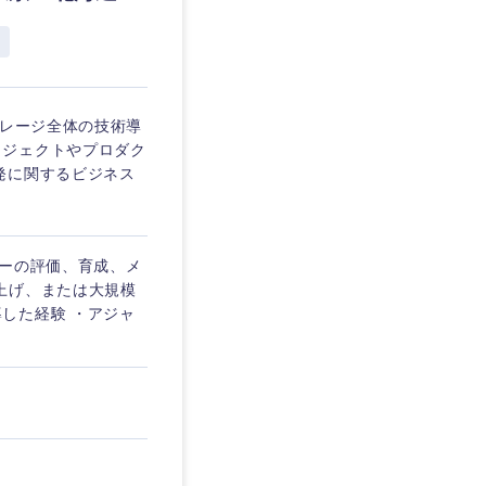
愛媛県
タルガレージ全体の技術導
ロジェクトやプロダク
発に関するビジネス
バーの評価、育成、メ
上げ、または大規模
した経験 ・アジャ