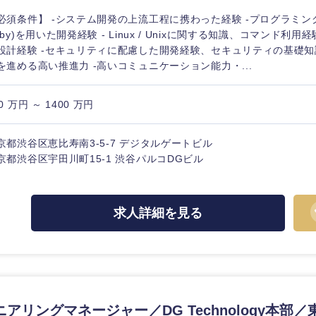
必須条件】 -システム開発の上流工程に携わった経験 -プログラミング
uby)を用いた開発経験 - Linux / Unixに関する知識、コマンド利用経
設計経験 -セキュリティに配慮した開発経験、セキュリティの基礎知
を進める高い推進力 -高いコミュニケーション能力・...
0 万円 ～ 1400 万円
京都渋谷区恵比寿南3-5-7 デジタルゲートビル
京都渋谷区宇田川町15-1 渋谷パルコDGビル
求人詳細を見る
中国・四国地方
京都府
鳥取県
兵庫県
岡山県
アリングマネージャー／DG Technology本部
和歌山県
山口県