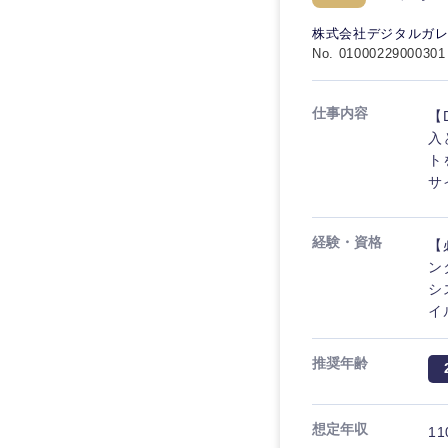
株式会社デジタルガ
No. 01000229000301
仕事内容
【
入
ト
サ
経験・資格
【
ン
シ
イ
推奨年齢
想定年収
11