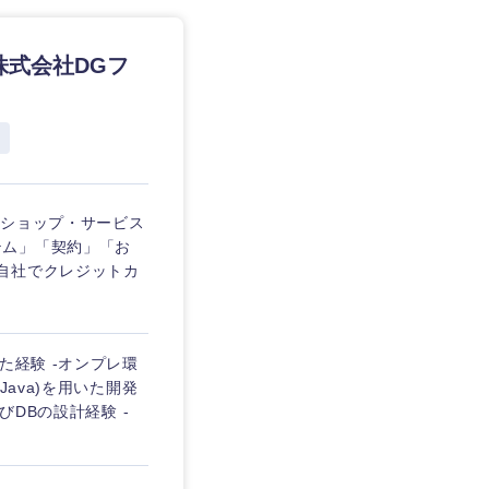
／株式会社DGフ
、ショップ・サービス
テム」「契約」「お
自社でクレジットカ
た経験 -オンプレ環
ava)を用いた開発
びDBの設計経験 -