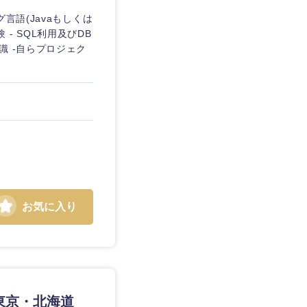
言語(Javaもしくは
験 - SQL利用及びDB
識 -自らプロジェク
お気に入り
島根県
広島県
／東京・北海道
徳島県