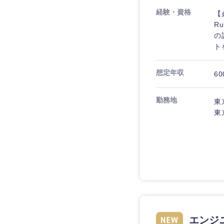
経験・資格
【
R
の
ト
想定年収
60
勤務地
東
東
近畿地方
滋賀県
大阪府
エンジニ
奈良県