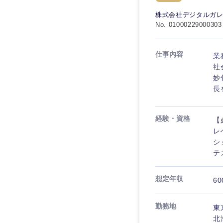
秋田県
管理
管理
電気・電子・半導体
株式会社デジタルガ
宮城県
フリーワード
No. 01000229000303
SCM
SCM
素材・化学・金属
福島県
食品・化粧品・アパ
人事
人事
仕事内容
業
こだわり条件を
メディカル・ヘルス
社
マーケティング
妙
マーケティング
金融
長
急募
営業
建設・不動産
営業
経験・資格
【
倉庫・運輸・物流
スタートアップ企業
サービス
サービス
レ
小売・通販・外食
シ
クリエイティブ
テ
クリエイティブ
IT・通信
転勤なし
コンサルタント
WEBサービス
想定年収
コンサルタント
60
年間休日120日以上
コンサル・シンクタ
専門職
専門職
勤務地
東
広告・宣伝・印刷
北