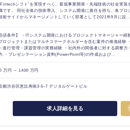
”Fintechシフト”を実現すべく、新規事業開発・先端技術の社会実
織です。 同社全体の技術導入、システム開発に責任を持ち、各プロ
技術サイドからマネージメントしていく部署として2021年9月に設..
必須条件】 ・ITシステム開発におけるプロジェクトマネージャー経験
プロジェクトまたはマルチステークホルダーを含む案件の推進経験 
・進行管理・課題管理の実務経験 ・社内外の関係者に対する調整力
力 ・プレゼンテーション資料(PowerPoint等)の作成および...
0 万円 ～ 1400 万円
京都渋谷区恵比寿南3-5-7 デジタルゲートビル
求人詳細を見る
選択する
選択する
選択する
選択する