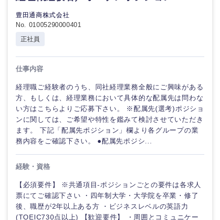
豊田通商株式会社
No. 01005290000401
選択する
選択する
選択する
選択する
正社員
仕事内容
経理職ご経験者のうち、同社経理業務全般にご興味がある
方、もしくは、経理業務において具体的な配属先は問わな
い方はこちらよりご応募下さい。 ※配属先(選考)ポジショ
ンに関しては、ご希望や特性を鑑みて検討させていただき
ます。 下記「配属先ポジション」欄より各グループの業
務内容をご確認下さい。 ●配属先ポジシ...
経験・資格
【必須要件】 ※共通項目-ポジションごとの要件は各求人
票にてご確認下さい ・四年制大学・大学院を卒業・修了
後、職歴が2年以上ある方 ・ビジネスレベルの英語力
(TOEIC730点以上) 【歓迎要件】 ・周囲とコミュニケー