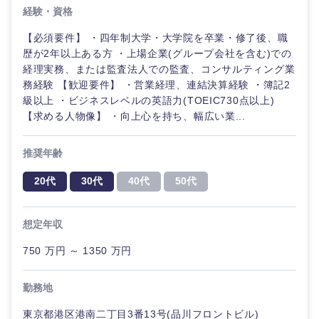
経験・資格
【必須要件】 ・四年制大学・大学院を卒業・修了後、職
選択する
歴が2年以上ある方 ・上場企業(グループ会社を含む)での
経理実務、または監査法人での監査、コンサルティング業
務経験 【歓迎要件】 ・営業経理、連結決算経験 ・簿記2
級以上 ・ビジネスレベルの英語力(TOEIC730点以上)
【求める人物像】 ・向上心を持ち、幅広い業...
推奨年齢
20代
30代
40代
50代
想定年収
750 万円 ～ 1350 万円
勤務地
東京都港区港南二丁目3番13号(品川フロントビル)