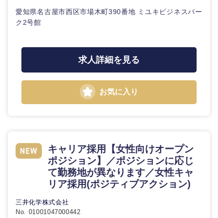
メディカ
愛知県名古屋市西区市場木町390番地 ミユキビジネスパー
ル
ク2号館
法律・特許事務所・監査法人
不動産専
門職
人材・アウトソーシング
求人詳細を見る
建設・施
関東地方
工管理
サービス
お気に入り
茨城県
栃木県
事務職
その他
群馬県
埼玉県
その他
キャリア採用【女性向けオープン
千葉県
東京都
ポジション】／ポジションに応じ
て勤務地が異なります／女性キャ
リア採用(ポジティブアクション)
神奈川県
三井化学株式会社
No. 01001047000442