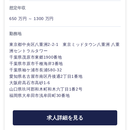
想定年収
650 万円 ～ 1300 万円
勤務地
東京都中央区八重洲2-2-1 東京ミッドタウン八重洲 八重
洲セントラルタワー
千葉県茂原市東郷1900番地
千葉県市原市千種海岸3番地
千葉県袖ケ浦市長浦580-32
愛知県名古屋市南区丹後通2丁目1番地
大阪府高石市高砂1-6
山口県玖珂郡和木町和木六丁目1番2号
福岡県大牟田市浅牟田町30番地
甲信越・北陸
求人詳細を見る
新潟県
富山県