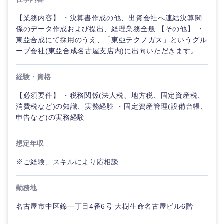
【業務内容】 ・決算書作成の他、出資会社へ連結決算関
係のデータ作成および提出、経理業務全般 【その他】 ・
東亞合成にて採用のうえ、「東亞テクノガス」というグル
ープ会社(東亞合成名古屋支店内)に出向いただきます。
経験・資格
【必須要件】 ・税務関係(法人税、地方税、固定資産税、
消費税など)の知識、実務経験 ・固定資産管理(設備台帳、
申告など)の実務経験
想定年収
ご希望の職種を選択してください
ご希望の職種を選択してください
ご希望の業界を選択してください
ご希望の勤務地を選択してください
ご希望条件を入力ください
※ご経験、スキルにより応相談
経営企
経営企画・事業企画
商社・卸
勤務地
北海道・東北地方
画・事業
すべての経営企画・事業企
希望年収
企画
画
名古屋市中区錦一丁目4番6号 大樹生命名古屋ビル6階
経営ボード
北海道
青森県
エネルギー・資源・環境