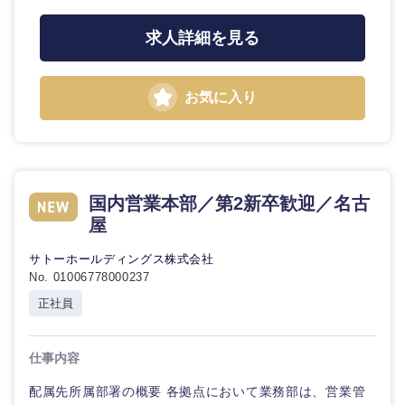
20代
30代
経営ボー
事業企画・事業開発
管理
推奨年齢
ド
秋田県
岩手県
求人詳細を見る
自動車・機械・船舶
40代
50代
事業管理
SCM
管
宮城県
山形県
理
お気に入り
電気・電子・半導体
人事
新規事業企画・立上げ
福島県
SCM
素材・化学・金属
フリーワード
マーケティング
M&A・事業投資
人事
国内営業本部／第2新卒歓迎／名古
営業
食品・化粧品・アパレル・消費財
こだわり条件を入力ください
経営企画
屋
マーケテ
ィング
サービス
急募
第二新卒
サトーホールディングス株式会社
メディカル・ヘルスケア・ライフサイエンス
政策渉外
No. 01006778000237
営業
クリエイティブ
正社員
スタートアップ企
その他企画業務
金融
上場企業
業
サービス
コンサルタント
仕事内容
建設・不動産
外資系企業
英語を活かす
クリエイ
専門職
配属先所属部署の概要 各拠点において業務部は、営業管
ティブ