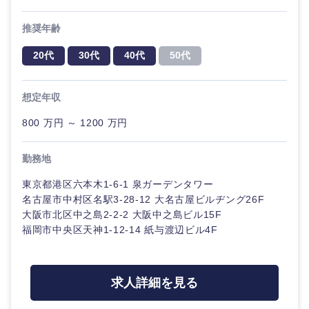
推奨年齢
20代
30代
40代
50代
想定年収
800 万円 ～ 1200 万円
近畿地方
勤務地
東京都港区六本木1-6-1 泉ガーデンタワー
滋賀県
京都府
名古屋市中村区名駅3-28-12 大名古屋ビルヂング26F
大阪市北区中之島2-2-2 大阪中之島ビル15F
福岡市中央区天神1-12-14 紙与渡辺ビル4F
大阪府
兵庫県
奈良県
和歌山県
求人詳細を見る