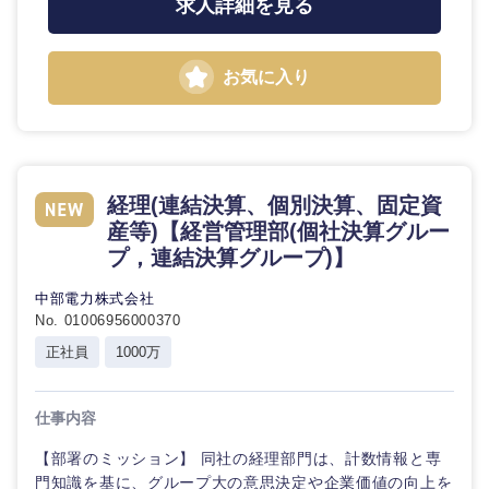
求人詳細を見る
鳥取県
島根県
岡山県
広島県
お気に入り
山口県
徳島県
香川県
愛媛県
経理(連結決算、個別決算、固定資
産等)【経営管理部(個社決算グルー
高知県
プ，連結決算グループ)】
中部電力株式会社
No. 01006956000370
正社員
1000万
仕事内容
【部署のミッション】 同社の経理部門は、計数情報と専
門知識を基に、グループ大の意思決定や企業価値の向上を