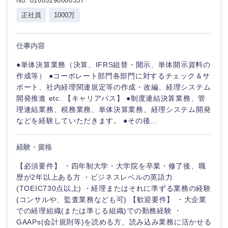
No. 01005290000337
正社員
1000万
仕事内容
●単体決算業務（決算、IFRS組替・開示、単体開示資料の
作成等） ●コーポレート部門各部門に対するチェック＆サ
ポート、社内経理関連規定等の作成・改編、経理システム
開発推進 etc. 【キャリアパス】 ●制度連結決算業務、管
理連結業務、税務業務、単体決算業務、経理システム開発
などを経験していただきます。 ●その後...
経験・資格
【必須要件】 ・四年制大学・大学院を卒業・修了後、職
歴が2年以上ある方 ・ビジネスレベルの英語力
(TOEIC730点以上) ・経理またはそれに準ずる業務の経験
(コンサルや、監査業務なども可) 【歓迎要件】 ・大企業
での経理組織(または準じる組織)での勤務経験 ・
GAAPs(会計規則等)を読める方、読み込み業務に活かせる