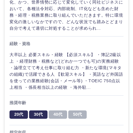
鹿児島県
沖縄県
化、かつ、世界情勢に応じて変化していく同社ビジネスに
おいて、各種法令対応、内部統制、IT化なども含めた財
務・経理・税務業務に取り組んでいただきます。特に環境
変化の激しいなかですので、どんな状況でも踏みとどまり
自分で考えて適切に対処することが求められ...
経験・資格
大卒以上 必要スキル・経験 【必須スキル】 ・簿記2級以
上 ・経理財務・税務など(どれか一つでも可)の実務経験
・論理立てて考え仕事に取り組む力 ・新たな環境(マキタ
の組織)で活躍できる人 【歓迎スキル】 ・英語など外国語
を使っての業務経験(会話・メール等) ・TOEIC 750点以
上相当 ・係長相当以上の経験 ・海外駐...
推奨年齢
20代
30代
40代
50代
想定年収