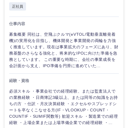
海外
正社員
仕事内容
募集概要 同社は、空飛ぶクルマ(eVTOL/電動垂直離発着
機)の実用化を目指し、機体開発と事業開発の両輪を力強
く推進しています。現在は事業拡大のフェーズにあり、財
務基盤のさらなる強化と、将来的なIPOに向けた準備を急
務としています。 この重要な時期に、会社の事業成長を
会計面から支え、IPO準備を円滑に進めていた...
経験・資格
必須スキル ・事業会社での経理経験、または監査法人で
の業務経験 ・日商簿記3級以上、または同等の知識をお持
ちの方 ・仕訳・月次決算経験 ・エクセルやスプレッドシ
ートを卒なくこなせる方(IF・VLOOKUP・COUNT・
COUNTIF・SUMIF関数等) 歓迎スキル ・製造業での経理
経験 ・上場企業または上場準備企業での経理経験 ・...