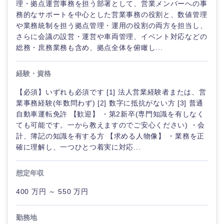
理・拠点運営事務を担う部署として、営業メンバーへの事
倉庫・運輸・物流
転勤なし
海外勤務あり
技術職（IT）、Webサービス・制作、ゲーム
務的なサポートを中心とした営業事務の役割と、数値管理
コンサル
や業務統制を担う拠点管理・運用の役割の両方を担当し、
タント
さらに会議の設営・運営や車両管理、イベント対応などの
技術職（モノづくり）
小売・通販・外食
年間休日120日以
フルリモート
総務・庶務業務も含め、拠点全体を俯瞰し...
上
専門職
金融専門職
IT・通信
経験・資格
完全週休2日制
社宅・家賃補助有
技術職
メディカル
（IT）、
【必須】いずれも必須です [1] 法人営業経験者または、営
Webサー
WEBサービス
業事務経験(年数問わず) [2] 数字に抵抗がない方 [3] 普通
ビス・制
不動産専門職
自動車運転免許 【歓迎】 ・第2新卒(専門知識を有しなく
作、ゲー
ても可能です。一から教えますのでご安心ください) ・会
ム
コンサル・シンクタンク
計、簿記の知識を有する方 【求める人物像】 ・業務を正
建設・施工管理
確に理解し、一つひとつ着実に対応...
技術職
広告・宣伝・印刷
（モノづ
事務職
くり）
想定年収
その他
マスメディア
400 万円 ～ 550 万円
金融専門
職
勤務地
エンターテイメント