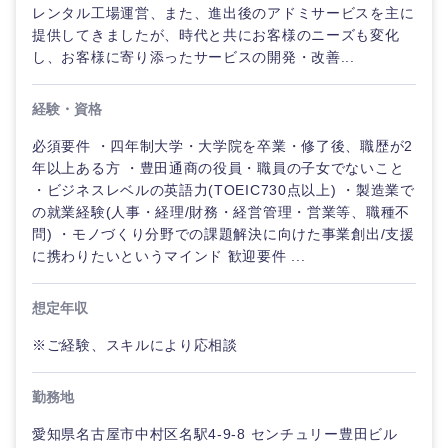
鹿児島県
沖縄県
レンタル工場運営、また、進出後のアドミサービスを主に
提供してきましたが、時代と共にお客様のニーズも変化
し、お客様に寄り添ったサービスの開発・改善...
経験・資格
必須要件 ・四年制大学・大学院を卒業・修了後、職歴が2
年以上ある方 ・豊田通商の役員・職員の子女でないこと
・ビジネスレベルの英語力(TOEIC730点以上) ・製造業で
の就業経験(人事・経理/財務・経営管理・営業等、職種不
問) ・モノづくり分野での課題解決に向けた事業創出/支援
に携わりたいというマインド 歓迎要件 ...
想定年収
※ご経験、スキルにより応相談
勤務地
愛知県名古屋市中村区名駅4-9-8 センチュリー豊田ビル