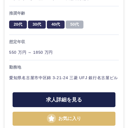
金融専門
職
推奨年齢
法律・特許事務所・監査法人
メディカ
20代
30代
40代
50代
ル
人材・アウトソーシング
想定年収
不動産専
関東地方
門職
サービス
550 万円 ～ 1850 万円
茨城県
栃木県
建設・施
その他
勤務地
工管理
群馬県
埼玉県
愛知県名古屋市中区錦 3-21-24 三菱 UFJ 銀行名古屋ビル
事務職
千葉県
東京都
その他
求人詳細を見る
神奈川県
お気に入り