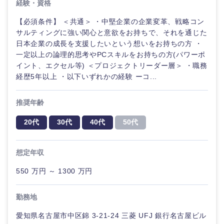
経験・資格
【必須条件】 ＜共通＞ ・中堅企業の企業変革、戦略コン
サルティングに強い関心と意欲をお持ちで、それを通じた
日本企業の成長を支援したいという想いをお持ちの方 ・
一定以上の論理的思考やPCスキルをお持ちの方(パワーポ
イント、エクセル等) ＜プロジェクトリーダー層＞ ・職務
経歴5年以上 ・以下いずれかの経験 ーコ...
推奨年齢
20代
30代
40代
50代
想定年収
550 万円 ～ 1300 万円
甲信越・北陸
勤務地
愛知県名古屋市中区錦 3-21-24 三菱 UFJ 銀行名古屋ビル
新潟県
富山県