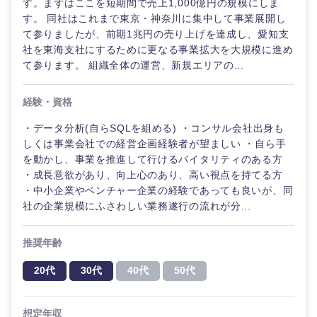
す。まずはここを短期間で売上1,000億円の規模にしま
海外
す。 同社はこれまで東京・神奈川に集中して事業展開し
て参りましたが、前期1兆円の売り上げを達成し、愛知支
社を東海支社にするために更なる事業拡大を大規模に進め
て参ります。 組織全体の運営、新規エリアの...
経験・資格
・データ分析(自らSQLを組める) ・コンサル会社出身も
しくは事業会社での経営企画経験者が望ましい ・自ら手
を動かし、事業を推進して行けるバイタリティのある方
・成長意欲があり、向上心のあり、高い視点を持てる方
・中小企業やベンチャー企業の経験であっても良いが、同
社の企業規模にふさわしい業務遂行の流れが分...
推奨年齢
20代
30代
40代
50代
想定年収