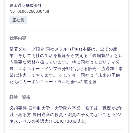
豊田通商株式会社
No. 01005290000458
選択する
選択する
選択する
選択する
正社員
仕事内容
部署グループ紹介 同社メタル+(Plus)本部は、全ての産
業、そして同社の生活を根幹から支える「鉄鋼製品」とい
う重要な素材を扱っています。 特に同社はモビリティ分
野、エネルギー・インフラ分野における販売・流通加工事
業に注力しております。 そして今、同社は「未来の子供
たちにカーボンニュートラル社会への道を届...
経験・資格
必須要件 四年制大学・大学院を卒業・修了後、職歴が2年
以上ある方 豊田通商の役員・職員の子女でないこと ビジ
ネスレベルの英語力(TOEIC730点以上)