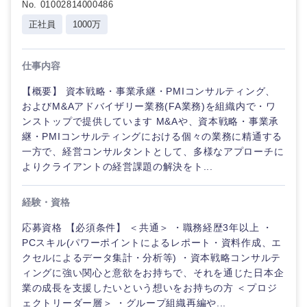
No. 01002814000486
倉庫・運輸・物流
転勤なし
海外勤務あり
技術職（IT）、Webサービス・制作、ゲーム
正社員
1000万
クリエイ
ティブ
技術職（モノづくり）
小売・通販・外食
年間休日120日以
フルリモート
仕事内容
上
コンサル
金融専門職
タント
【概要】 資本戦略・事業承継・PMIコンサルティング、
IT・通信
完全週休2日制
社宅・家賃補助有
およびM&Aアドバイザリー業務(FA業務)を組織内で・ワ
メディカル
ンストップで提供しています M&Aや、資本戦略・事業承
専門職
継・PMIコンサルティングにおける個々の業務に精通する
WEBサービス
一方で、経営コンサルタントとして、多様なアプローチに
不動産専門職
技術職
よりクライアントの経営課題の解決をト...
（IT）、
コンサル・シンクタンク
Webサー
建設・施工管理
ビス・制
経験・資格
作、ゲー
広告・宣伝・印刷
ム
事務職
応募資格 【必須条件】 ＜共通＞ ・職務経歴3年以上 ・
PCスキル(パワーポイントによるレポート・資料作成、エ
技術職
その他
クセルによるデータ集計・分析等) ・資本戦略コンサルテ
マスメディア
（モノづ
ィングに強い関心と意欲をお持ちで、それを通じた日本企
くり）
業の成長を支援したいという想いをお持ちの方 ＜プロジ
エンターテイメント
ェクトリーダー層＞ ・グループ組織再編や...