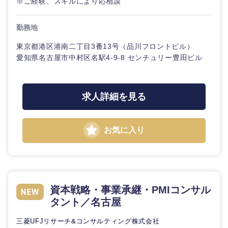
※ご経験、スキルにより応相談
20代
30代
業
事業企画・事業開発
管理
推奨年齢
企
秋田県
岩手県
自動車・機械・船舶
画
勤務地
40代
50代
事業管理
SCM
東京都港区港南二丁目3番13号（品川フロントビル）
宮城県
山形県
経営ボー
電気・電子・半導体
愛知県名古屋市中村区名駅4-9-8 センチュリー豊田ビル
ド
人事
新規事業企画・立上げ
福島県
素材・化学・金属
フリーワード
管理
マーケティング
M&A・事業投資
求人詳細を見る
SCM
営業
食品・化粧品・アパレル・消費財
こだわり条件を入力ください
経営企画
お気に入り
人事
サービス
急募
第二新卒
メディカル・ヘルスケア・ライフサイエンス
政策渉外
マーケテ
クリエイティブ
ィング
スタートアップ企
その他企画業務
金融
上場企業
業
資本戦略・事業承継・PMIコンサル
コンサルタント
営業
タント／名古屋
建設・不動産
外資系企業
英語を活かす
専門職
三菱UFJリサーチ&コンサルティング株式会社
サービス