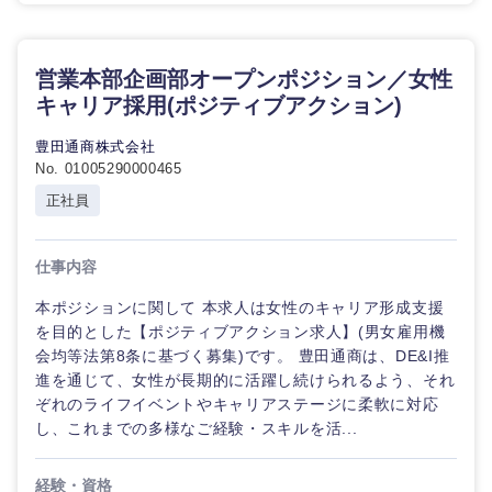
鳥取県
島根県
岡山県
広島県
営業本部企画部オープンポジション／女性
キャリア採用(ポジティブアクション)
山口県
徳島県
豊田通商株式会社
No. 01005290000465
香川県
愛媛県
正社員
高知県
仕事内容
本ポジションに関して 本求人は女性のキャリア形成支援
を目的とした【ポジティブアクション求人】(男女雇用機
会均等法第8条に基づく募集)です。 豊田通商は、DE&I推
進を通じて、女性が長期的に活躍し続けられるよう、それ
ぞれのライフイベントやキャリアステージに柔軟に対応
し、これまでの多様なご経験・スキルを活...
経験・資格