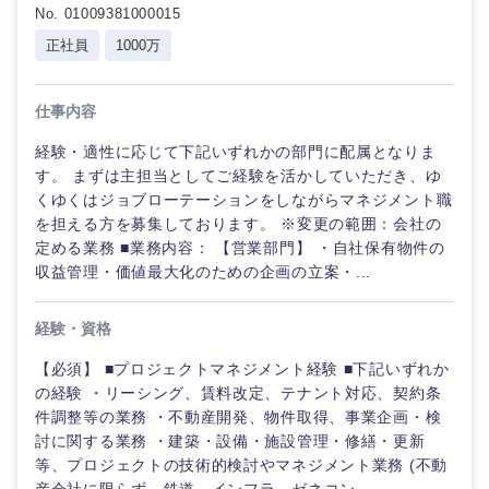
No. 01009381000015
正社員
1000万
仕事内容
経験・適性に応じて下記いずれかの部門に配属となりま
す。 まずは主担当としてご経験を活かしていただき、ゆ
くゆくはジョブローテーションをしながらマネジメント職
を担える方を募集しております。 ※変更の範囲：会社の
定める業務 ■業務内容： 【営業部門】 ・自社保有物件の
収益管理・価値最大化のための企画の立案・...
経験・資格
【必須】 ■プロジェクトマネジメント経験 ■下記いずれか
の経験 ・リーシング、賃料改定、テナント対応、契約条
件調整等の業務 ・不動産開発、物件取得、事業企画・検
討に関する業務 ・建築・設備・施設管理・修繕・更新
等、プロジェクトの技術的検討やマネジメント業務 (不動