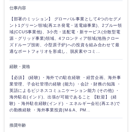
仕事内容
【部署のミッション】 グローバル事業として4つのセグメ
ント1グリーン領域(再エネ発電・送電線事業)、2ブルー領
域(CCUS事業他)、3小売・送配電・新サービス(分散型電
源・グリッド事業)領域、4フロンティア領域(地熱クロー
ズドループ技術、小型原子炉)への投資を組み合わせて最
適なポートフォリオを形成し、脱炭素やコミ...
経験・資格
【必須】 (経験) ・海外での駐在経験 ・経営企画、海外事
業管理、子会社管理の経験 (能力) ・会計・財務の知識 ・
英語によるビジネスコミュニケーション能力 (その他) ・
海外駐在(インド)、出張が可能であること 【歓迎】 (経
験) ・海外駐在経験(インド) ・エネルギー会社(再エネ)で
の勤務経験 ・海外事業投資(M＆A、PM...
推奨年齢