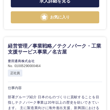
求人詳細を見る
お気に入り
経営管理／事業戦略／テクノパーク・工業
支援サービス事業／名古屋
九州・沖縄
豊田通商株式会社
No. 01005290000464
福岡県
佐賀県
正社員
長崎県
熊本県
仕事内容
部署グループ紹介 日本のものづくりに貢献することを目
大分県
宮崎県
指しテクノパーク事業は20年以上の歴史を紡いできてい
ます。 主に製造業向けに海外進出支援、新興国における