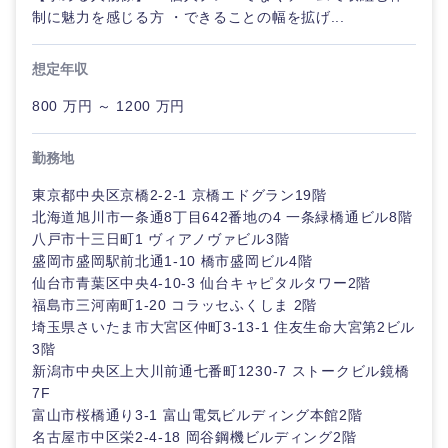
制に魅力を感じる方 ・できることの幅を拡げ...
想定年収
選択する
800 万円 ～ 1200 万円
勤務地
東京都中央区京橋2-2-1 京橋エドグラン19階
北海道旭川市一条通8丁目642番地の4 一条緑橋通ビル8階
八戸市十三日町1 ヴィアノヴァビル3階
盛岡市盛岡駅前北通1-10 橋市盛岡ビル4階
仙台市青葉区中央4-10-3 仙台キャピタルタワー2階
福島市三河南町1-20 コラッセふくしま 2階
埼玉県さいたま市大宮区仲町3-13-1 住友生命大宮第2ビル
3階
新潟市中央区上大川前通七番町1230-7 ストークビル鏡橋
7F
富山市桜橋通り3-1 富山電気ビルディング本館2階
名古屋市中区栄2-4-18 岡谷鋼機ビルディング2階