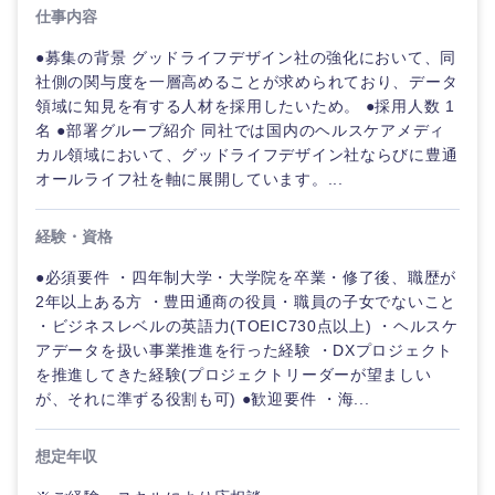
仕事内容
●募集の背景 グッドライフデザイン社の強化において、同
社側の関与度を一層高めることが求められており、データ
領域に知見を有する人材を採用したいため。 ●採用人数 1
名 ●部署グループ紹介 同社では国内のヘルスケアメディ
カル領域において、グッドライフデザイン社ならびに豊通
オールライフ社を軸に展開しています。...
経験・資格
●必須要件 ・四年制大学・大学院を卒業・修了後、職歴が
2年以上ある方 ・豊田通商の役員・職員の子女でないこと
・ビジネスレベルの英語力(TOEIC730点以上) ・ヘルスケ
ご希望の職種を選択してください
ご希望の職種を選択してください
ご希望の業界を選択してください
ご希望の勤務地を選択してください
ご希望条件を入力ください
アデータを扱い事業推進を行った経験 ・DXプロジェクト
を推進してきた経験(プロジェクトリーダーが望ましい
が、それに準ずる役割も可) ●歓迎要件 ・海...
経
経営企画・事業企画
商社・卸
北海道・東北地方
営
すべての経営企画・事業企
希望年収
企
画
想定年収
経営ボード
画・
北海道
青森県
エネルギー・資源・環境
事