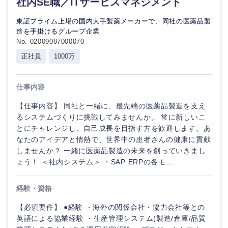
社内SE職／ITサービスマネジメント
近畿地方
東証プライム上場の国内大手製薬メーカーで、同社の医薬品製
造を手掛けるグループ企業
No. 02009087000070
滋賀県
京都府
正社員
1000万
大阪府
兵庫県
仕事内容
奈良県
和歌山県
【仕事内容】 同社と一緒に、最先端の医薬品製造を支え
るシステムづくりに挑戦してみませんか。 常に新しいこ
とにチャレンジし、自己成長を目指す方を歓迎します。あ
なたのアイデアと情熱で、世界中の患者さんの健康に貢献
しませんか？ 一緒に医薬品製造の未来を創っていきまし
ょう！ ＜社内システム＞ ・SAP ERPの各モ...
経験・資格
【必須要件】 ●経験 ・海外の関係会社・協力会社等との
英語による協業経験 ・生産管理システム(製造/倉庫/品質