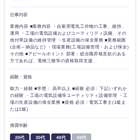
経営ボード
北海道
青森県
エネルギー・資源・環境
仕事内容
20代
30代
経営ボー
事業企画・事業開発
管理
推奨年齢
ド
秋田県
岩手県
業務内容 ■業務内容 ・自家用電気工作物の工事、維持、
自動車・機械・船舶
40代
50代
運用 ・工場の電気設備およびユーティリティ設備、その
事業管理
SCM
管理
他付帯設備の維持管理 ・生産設備の保全業務 ■業務範囲
宮城県
山形県
電気・電子・半導体
(企画～納品など) ・現場業務(工場設備管理・および保全)
人事
新規事業企画・立上げ
SCM
その他 ■アピールポイント 部署：総合職昇格意欲のある
福島県
方であれば、電検三種等の資格取得支援...
素材・化学・金属
フリーワード
マーケティング
M&A・事業投資
人事
経験・資格
営業
食品・化粧品・アパレル・消費財
マーケテ
こだわり条件を入力ください
経営企画
能力・経験 ■学歴： 高卒以上 ■経験 必須：下記いずれか
ィング
の経験 ・工場の電気設備等ユーティリティ設備管理 ・工
サービス
急募
第二新卒
メディカル・ヘルスケア・ライフサイエンス
場の生産設備の保全業務 ■資格 必須：電気工事士(1級ま
政策渉外
営業
たは2級)
クリエイティブ
スタートアップ企
その他企画業務
金融
上場企業
サービス
業
推奨年齢
コンサルタント
20代
30代
40代
50代
クリエイ
建設・不動産