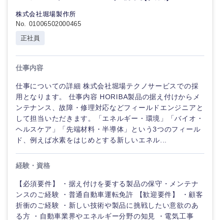
技術職
エンターテイメント
株式会社堀場製作所
（モノづ
No. 01006502000465
くり）
正社員
甲信越・北陸
法律・特許事務所・監査法人
金融専門
職
仕事内容
新潟県
富山県
人材・アウトソーシング
メディカ
仕事についての詳細 株式会社堀場テクノサービスでの採
ル
石川県
福井県
用となります。 仕事内容 HORIBA製品の据え付けからメ
サービス
ンテナンス、故障・修理対応などフィールドエンジニアと
して担当いただきます。「エネルギー・環境」「バイオ・
不動産専
山梨県
長野県
門職
ヘルスケア」「先端材料・半導体」という3つのフィール
その他
ド、例えば水素をはじめとする新しいエネル...
建設・施
工管理
経験・資格
【必須要件】 ・据え付けを要する製品の保守・メンテナ
事務職
ンスのご経験 ・普通自動車運転免許 【歓迎要件】 ・顧客
折衝のご経験 ・新しい技術や製品に挑戦したい意欲のあ
その他
る方 ・自動車業界やエネルギー分野の知見 ・電気工事