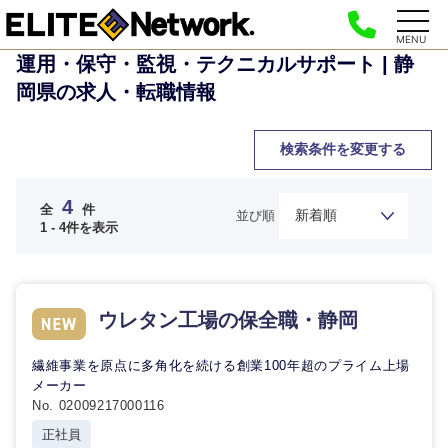
MENU
運用・保守・監視・テクニカルサポート | 静
岡県の求人・転職情報
検索条件を変更する
4
全
件
並び順
1 - 4件を表示
ウレタン工場の保全職・静岡
ご希望の職種を選択してください
ご希望の職種を選択してください
ご希望の業界を選択してください
ご希望の勤務地を選択してください
ご希望条件を入力ください
繊維事業を原点に多角化を続ける創業100年超のプライム上場
メーカー
No. 02009217000116
経営企
経営企画・事業企画
商社・卸
北海道・東北地方
画・事業
すべての経営企画・事業企
希望年収
正社員
企画
画