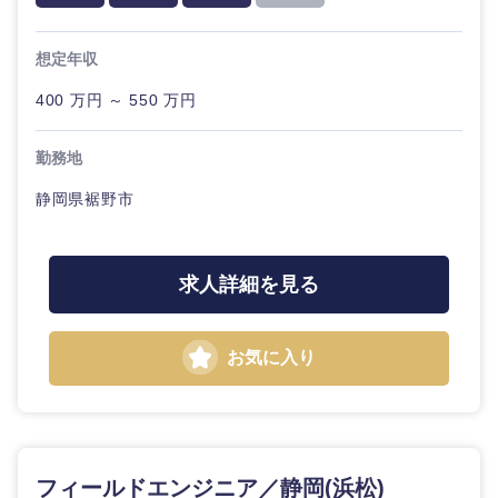
外資系企業
英語を活かす
ティブ
専門職
関東地方
想定年収
倉庫・運輸・物流
転勤なし
海外勤務あり
コンサル
技術職（IT）、Webサービス・制作、
タント
茨城県
栃木県
ゲーム
400 万円 ～ 550 万円
小売・通販・外食
年間休日120日以
フルリモート
専門職
技術職（モノづくり）
上
群馬県
埼玉県
勤務地
IT・通信
静岡県裾野市
金融専門職
技
千葉県
東京都
完全週休2日制
社宅・家賃補助有
術
職
メディカル
（IT）、
WEBサービス
神奈川県
Web
求人詳細を見る
サ
不動産専門職
ー
コンサル・シンクタンク
ビ
お気に入り
ス・
建設・施工管理
制
広告・宣伝・印刷
作、
ゲ
事務職
ー
ム
マスメディア
その他
フィールドエンジニア／静岡(浜松)