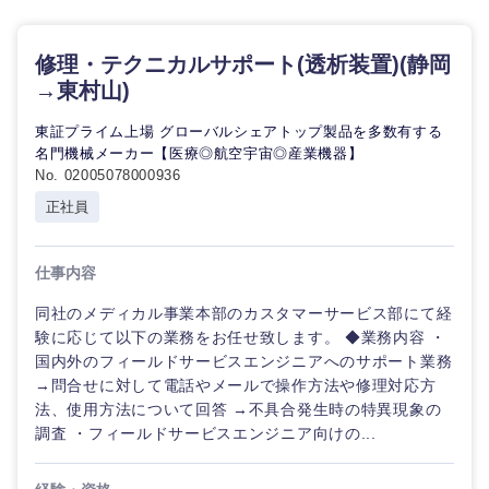
修理・テクニカルサポート(透析装置)(静岡
→東村山)
東証プライム上場 グローバルシェアトップ製品を多数有する
名門機械メーカー【医療◎航空宇宙◎産業機器】
九州・沖縄
No. 02005078000936
正社員
福岡県
佐賀県
仕事内容
長崎県
熊本県
同社のメディカル事業本部のカスタマーサービス部にて経
験に応じて以下の業務をお任せ致します。 ◆業務内容 ・
大分県
宮崎県
国内外のフィールドサービスエンジニアへのサポート業務
→問合せに対して電話やメールで操作方法や修理対応方
法、使用方法について回答 →不具合発生時の特異現象の
鹿児島県
沖縄県
調査 ・フィールドサービスエンジニア向けの...