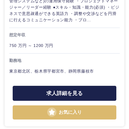
管理システムなど)の運用保守経験 ・プロジェクトマネー
ジャー／リーダー経験 ●スキル・知識・能力(必須) ・ビジ
中国・四国地方
ネスで意思疎通ができる英語力 ・調整や交渉などを円滑
に行えるコミュニケーション能力 ・プロ...
鳥取県
島根県
想定年収
岡山県
広島県
750 万円 ～ 1200 万円
山口県
徳島県
勤務地
東京都北区、栃木県宇都宮市、静岡県藤枝市
香川県
愛媛県
高知県
求人詳細を見る
お気に入り