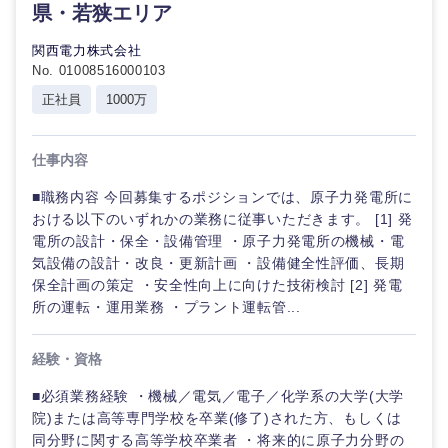
県・若狭エリア
石川県
福井県
関西電力株式会社
No. 01008516000103
正社員
1000万
山梨県
長野県
仕事内容
■職務内容 今回募集するポジションでは、原子力発電所に
おける以下のいずれかの業務に従事いただきます。 [1] 発
電所の設計・保全・設備管理 ・原子力発電所の機械・電
気設備の設計・改良・更新計画 ・設備健全性評価、長期
保全計画の策定 ・安全性向上に向けた技術検討 [2] 発電
所の運転・運用業務 ・プラント運転管...
経験・資格
■必須業務経験 ・機械／電気／電子／化学系の大学(大学
院)または高等専門学校を卒業(修了)された方、もしくは
同分野に関する高等学校卒業者 ・将来的に原子力分野の