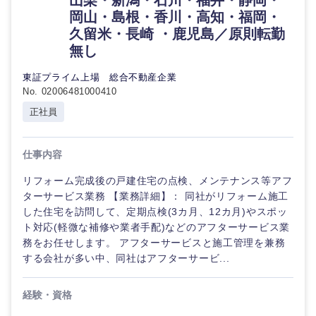
山梨・新潟・石川・福井・静岡・
金融専門
岡山・島根・香川・高知・福岡・
職
久留米・長崎 ・鹿児島／原則転勤
法律・特許事務所・監査法人
無し
メディカ
ル
東証プライム上場 総合不動産企業
人材・アウトソーシング
No. 02006481000410
不動産専
関東地方
正社員
門職
サービス
茨城県
栃木県
仕事内容
建設・施
その他
工管理
リフォーム完成後の戸建住宅の点検、メンテナンス等アフ
群馬県
埼玉県
ターサービス業務 【業務詳細】： 同社がリフォーム施工
事務職
した住宅を訪問して、定期点検(3カ月、12カ月)やスポッ
ト対応(軽微な補修や業者手配)などのアフターサービス業
千葉県
東京都
その他
務をお任せします。 アフターサービスと施工管理を兼務
する会社が多い中、同社はアフターサービ...
神奈川県
経験・資格