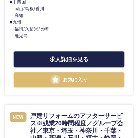
■中四国
倉庫・運輸・物流
転勤なし
海外勤務あり
コンサル
技術職（IT）、Webサービス・制作、ゲーム
・岡山/島根/香川
タント
・高知
■九州
技術職（モノづくり）
小売・通販・外食
年間休日120日以
フルリモート
専門職
・福岡/久留米/長崎
上
・鹿児島
金融専門職
IT・通信
技術職
完全週休2日制
社宅・家賃補助有
（IT）、
メディカル
Webサー
求人詳細を見る
ビス・制
WEBサービス
作、ゲー
不動産専門職
ム
お気に入り
コンサル・シンクタンク
建設・施工管理
技
術
広告・宣伝・印刷
職
事務職
（モ
ノ
戸建リフォームのアフターサービ
づ
その他
マスメディア
く
ス※残業20時間程度／グループ会
り）
社／東京・埼玉・神奈川・千葉・
エンターテイメント