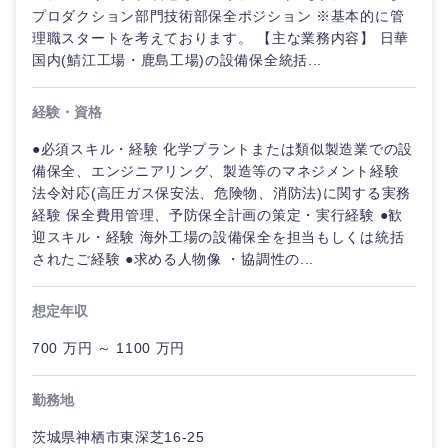
プロダクション部門技術部保全ポジション ※基本的に管
理職スタートを考えております。 【主な業務内容】 日華
国内(鯖江工場・鹿島工場)の設備保全統括...
経験・資格
●必須スキル・経験 化学プラントまたは類似製造業での設
備保全、エンジニアリング、製造等のマネジメント経験
法令対応(高圧ガス保安法、危険物、消防法)に関する実務
経験 保全費用管理、予防保全計画の策定・実行経験 ●歓
迎スキル・経験 海外工場の設備保全を担当もしくは統括
されたご経験 ●求める人物像 ・協調性の...
想定年収
700 万円 ～ 1100 万円
勤務地
茨城県神栖市東深芝16-25