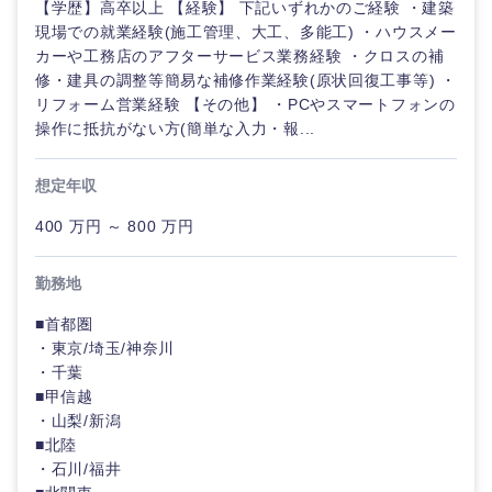
【学歴】高卒以上 【経験】 下記いずれかのご経験 ・建築
現場での就業経験(施工管理、大工、多能工) ・ハウスメー
カーや工務店のアフターサービス業務経験 ・クロスの補
修・建具の調整等簡易な補修作業経験(原状回復工事等) ・
リフォーム営業経験 【その他】 ・PCやスマートフォンの
操作に抵抗がない方(簡単な入力・報...
想定年収
400 万円 ～ 800 万円
勤務地
■首都圏
・東京/埼玉/神奈川
・千葉
■甲信越
・山梨/新潟
■北陸
・石川/福井