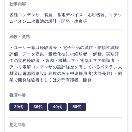
仕事内容
各種コンデンサ、装置、蓄電デバイス、応用機器、リチウ
ムイオン二次電池の設計・開発・改良等
経験・資格
・ユーザー窓口経験者等 ・電子部品の試作・信頼性試験
評価、データ収集・量産化検討の経験者 ・解析、実験評
価の実務経験者 ・製図・機械工学・電気工学の知識者 ・
アルミ電解コンデンサの設計経歴を有しているベテラン人
材又は電源回路設計経験のある中途採用者(大野長野) ・同
業で開発経験者もしくは外部有識者。開発...
推奨年齢
20代
30代
40代
50代
想定年収