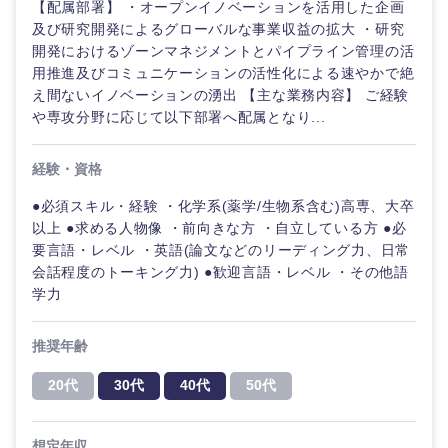
【配属部署】 ・オープンイノベーションを活用した企画
及び研究開発によるグローバルな事業収益の拡大 ・研究
開発におけるゾーンマネジメントとパイプライン管理の活
用推進及びコミュニケーションの活性化による速やかで絶
え間ないイノベーションの湧出 【主な業務内容】 ご経験
や専攻分野に応じて以下部署へ配属となり...
経験・資格
●必須スキル・経験 ・化学系(薬学/生物系含む)高専、大卒
以上 ●求める人物像 ・前向きな方 ・自立している方 ●必
要言語・レベル ・英語(論文などのリーディング力、日常
会話程度のトーキング力) ●歓迎言語・レベル ・その他語
学力
推奨年齢
20代
30代
40代
50代
想定年収