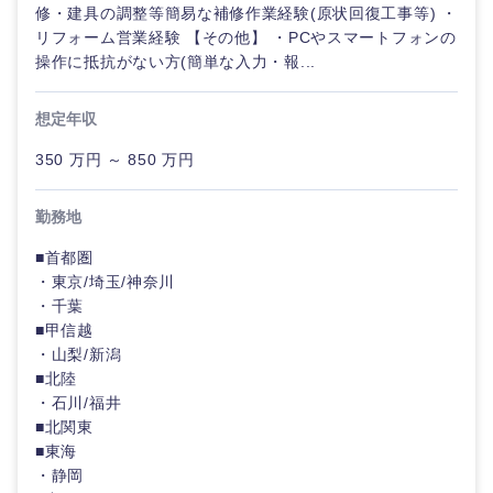
20代
30代
修・建具の調整等簡易な補修作業経験(原状回復工事等) ・
経営ボー
事業企画・事業開発
管理
推奨年齢
ド
リフォーム営業経験 【その他】 ・PCやスマートフォンの
秋田県
岩手県
自動車・機械・船舶
操作に抵抗がない方(簡単な入力・報...
40代
50代
事業管理
SCM
管理
宮城県
山形県
電気・電子・半導体
想定年収
人事
新規事業企画・立上げ
SCM
350 万円 ～ 850 万円
福島県
素材・化学・金属
フリーワード
マーケティング
M&A・事業投資
人事
勤務地
営業
食品・化粧品・アパレル・消費財
マーケテ
こだわり条件を入力ください
■首都圏
経営企画
ィング
・東京/埼玉/神奈川
サービス
・千葉
急募
第二新卒
メディカル・ヘルスケア・ライフサイエンス
政策渉外
■甲信越
営業
・山梨/新潟
クリエイティブ
スタートアップ企
■北陸
その他企画業務
金融
上場企業
サービス
業
・石川/福井
コンサルタント
■北関東
クリエイ
建設・不動産
■東海
外資系企業
英語を活かす
ティブ
専門職
・静岡