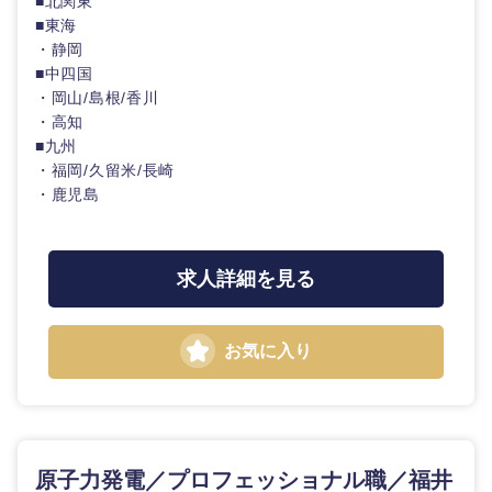
■北関東
■東海
・静岡
■中四国
・岡山/島根/香川
・高知
■九州
・福岡/久留米/長崎
・鹿児島
求人詳細を見る
お気に入り
甲信越・北陸
原子力発電／プロフェッショナル職／福井
新潟県
富山県