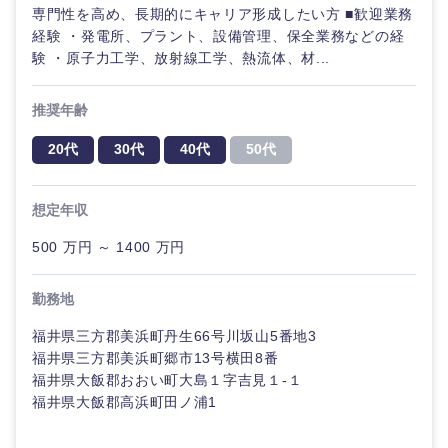
専門性を高め、長期的にキャリア形成したい方 ■歓迎業務
経験 ・発電所、プラント、設備管理、保全業務などの経
験 ・原子力工学、放射線工学、熱流体、材...
推奨年齢
20代
30代
40代
50代
想定年収
500 万円 ～ 1400 万円
勤務地
福井県三方郡美浜町丹生66号川坂山5番地3
福井県三方郡美浜町郷市13号横田8番
福井県大飯郡おおい町大島１字吉見１-１
福井県大飯郡高浜町田ノ浦1