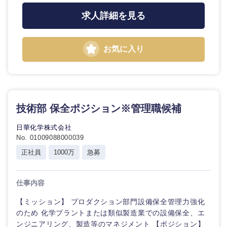
求人詳細を見る
お気に入り
東海地方
岐阜県
静岡県
技術部 保全ポジション※管理職候補
愛知県
三重県
日華化学株式会社
No. 01009088000039
正社員
1000万
急募
仕事内容
【ミッション】 プロダクション部門設備保全管理力強化
のため 化学プラントまたは類似製造業での設備保全、エ
ンジニアリング、製造等のマネジメント 【ポジション】