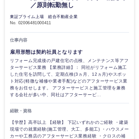
／原則転勤無し
東証プライム上場 総合不動産企業
No. 02006481000411
仕事内容
雇用形態は契約社員となります
リフォーム完成後の戸建住宅の点検、メンテナンス等アフ
ターサービス業務 【業務詳細】： 同社がリフォーム施工
した住宅を訪問して、定期点検(3ヵ月、12ヵ月)やスポッ
ト対応(軽微な補修や業者手配)などのアフターサービス業
務をお任せします。 アフターサービスと施工管理を兼務
する会社が多い中、同社はアフターサービ...
ご希望の職種を選択してください
ご希望の職種を選択してください
ご希望の業界を選択してください
ご希望の勤務地を選択してください
ご希望条件を入力ください
経験・資格
経営企
経営企画・事業企画
商社・卸
北海道・東北地方
画・事業
すべての経営企画・事業企
【学歴】高卒以上 【経験】 下記いずれかのご経験 ・建築
希望年収
企画
画
現場での就業経験(施工管理、大工、多能工) ・ハウスメー
経営ボード
北海道
青森県
エネルギー・資源・環境
カーや工務店のアフターサービス業務経験 ・クロスの補