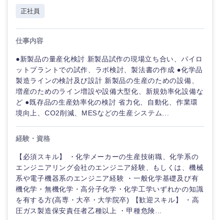
鳥取県
島根県
正社員
岡山県
広島県
仕事内容
山口県
徳島県
●新製品の量産化検討 新製品試作の現場立ち合い、パイロ
ットプラントでの試作、ラボ検討、製法書の作成 ●化学品
製造ラインの検討及び設計 新製品の生産のための設備、
香川県
愛媛県
増産のためのライン増設や設備大型化、新規効率化設備な
ど ●既存品の生産効率化の検討 省力化、自動化、作業環
高知県
境向上、CO2削減、MESなどの生産システム...
経験・資格
【必須スキル】 ・化学メーカーの生産技術職、化学系の
エンジニアリング会社のエンジニア経験、もしくは、機械
系や電子機器系のエンジニア経験 ・一般化学基礎及び有
機化学・無機化学・高分子化学・化学工学いずれかの知識
を有する方(高専・大卒・大学院卒) 【歓迎スキル】 ・高
圧ガス製造保安責任者乙種以上 ・甲種危険...