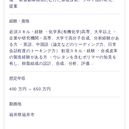
提案
選択する
選択する
選択する
選択する
経験・資格
必須スキル・経験 ・化学系(有機化学)高専、大卒以上 ・
企業や研究機関・高専、大学で高分子合成、分析経験があ
る方 ・英語、中国語（論文などのリーディング力、日常
会話程度のトーキング力） 歓迎スキル・経験 ・合成皮革
の製造経験がある方 ・ウレタンを含むポリマーの知見を
有し、樹脂組成の設計、合成、分析、評価...
想定年収
400 万円 ～ 650 万円
勤務地
福井県福井市