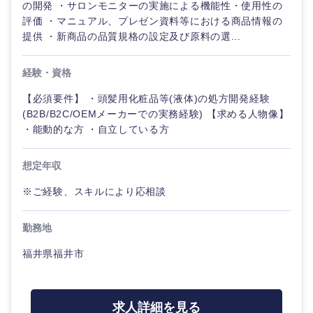
の開発 ・サロンモニターの実施による機能性・使用性の
海外
評価 ・マニュアル、プレゼン資料等における商品情報の
提供 ・新商品の品質規格の設定及び原料の選...
経験・資格
【必須要件】 ・頭髪用化粧品等(液体)の処方開発経験
(B2B/B2C/OEMメーカーでの実務経験) 【求める人物像】
・能動的な方 ・自立している方
想定年収
※ご経験、スキルにより応相談
勤務地
福井県福井市
求人詳細を見る