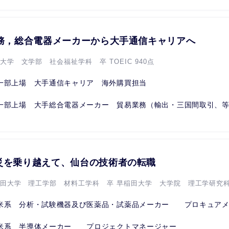
業務，総合電器メーカーから大手通信キャリアへ
大学 文学部 社会福祉学科 卒 TOEIC 940点
一部上場 大手通信キャリア 海外購買担当
一部上場 大手総合電器メーカー 貿易業務（輸出・三国間取引、
災を乗り越えて、仙台の技術者の転職
稲田大学 理工学部 材料工学科 卒 早稲田大学 大学院 理工学研究科 
米系 分析・試験機器及び医薬品・試薬品メーカー プロキュアメ.
米系 半導体メーカー プロジェクトマネージャー