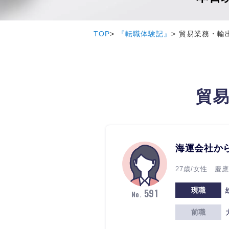
TOP
『転職体験記』
貿易業務・輸
貿易
海運会社か
27歳/女性 慶應
現職
591
No.
前職