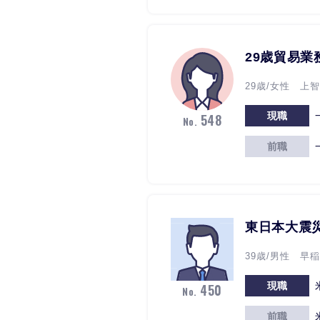
29歳貿易
29歳/女性 上智
現職
548
No.
前職
東日本大震
39歳/男性 早
現職
450
No.
前職