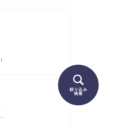
等）
絞り込み
検索
...
..