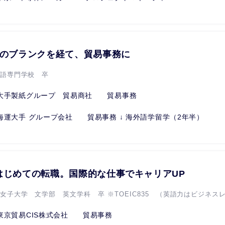
学のブランクを経て、貿易事務に
国語専門学校 卒
大手製紙グループ 貿易商社 貿易事務
海運大手 グループ会社 貿易事務 ↓ 海外語学留学（2年半）
はじめての転職。国際的な仕事でキャリアUP
本女子大学 文学部 英文学科 卒 ※TOEIC835 （英語力はビジネス
東京貿易CIS株式会社 貿易事務