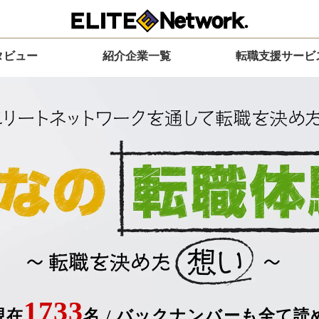
タビュー
紹介企業一覧
転職支援サービ
1733
現在
名
/
バックナンバーも全て読