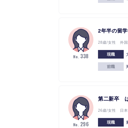
2年半の留
28歳/女性 外
現職
338
No.
前職
第二新卒 
26歳/女性 日
現職
296
No.