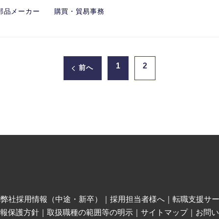
部品メーカー 購買・貿易事務
1
2
前へ
｜
弊社採用情報（中途・新卒）
｜
採用担当者様へ
｜
転職支援サ
報保護方針
｜
取扱職種の範囲等の明示
｜
サイトマップ
｜
お問い