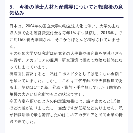
5. 今後の博士人材と産業界についてと転職後の意
気込み
日本は、2004年の国立大学の独立法人化に伴い、大学の主な
収入源である運営費交付金を毎年1％ずつ減額し、2016年まで
に約1500億円削減され、そこからほとんど増額されていませ
ん。
そのため大学や研究所は研究者の人件費や研究費を削減せざる
を得ず、アカデミアの雇用・研究環境は極めて危険な状態にな
ってしまっています。
待遇面に言及すると、私は “ ポスドクとしては悪くない金額 ”
を頂いていました。しかし、これは世代年齢の中央値程度であ
る上、契約は1年更新、昇給・賞与・手当無しでした（国立の
規模の大きい研究所でもこの状況です）。
今回内定を頂いたときの内定通知書には、諸々含めると1.5倍
ほどの差がありましたし、当然ですが任期などありません。私
が転職活動で最も驚愕したのはこのアカデミアと民間企業の待
遇の差でした。