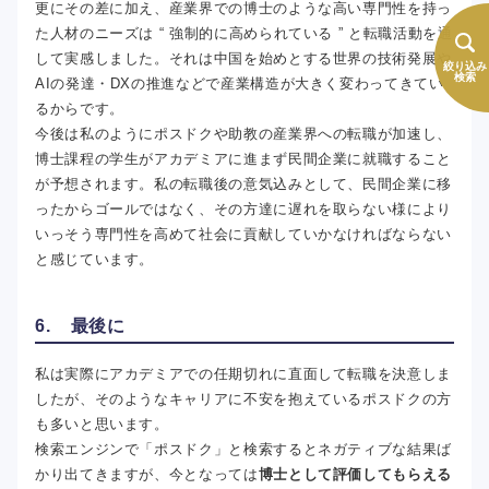
更にその差に加え、産業界での博士のような高い専門性を持っ
た人材のニーズは “ 強制的に高められている ” と転職活動を通
して実感しました。それは中国を始めとする世界の技術発展や
絞り込み
検索
AIの発達・DXの推進などで産業構造が大きく変わってきてい
るからです。
今後は私のようにポスドクや助教の産業界への転職が加速し、
博士課程の学生がアカデミアに進まず民間企業に就職すること
が予想されます。私の転職後の意気込みとして、民間企業に移
ったからゴールではなく、その方達に遅れを取らない様により
いっそう専門性を高めて社会に貢献していかなければならない
と感じています。
6. 最後に
私は実際にアカデミアでの任期切れに直面して転職を決意しま
したが、そのようなキャリアに不安を抱えているポスドクの方
も多いと思います。
検索エンジンで「ポスドク」と検索するとネガティブな結果ば
かり出てきますが、今となっては
博士として評価してもらえる