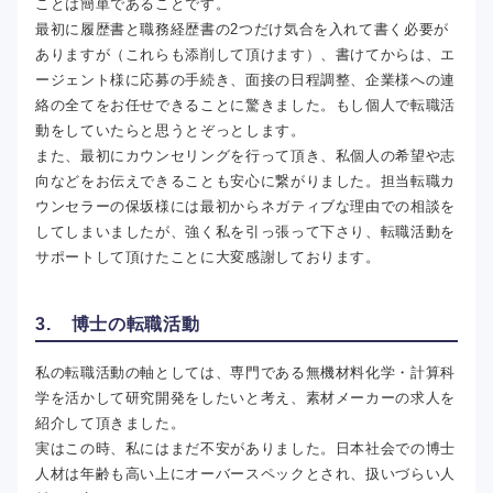
ことは簡単であることです。
最初に履歴書と職務経歴書の2つだけ気合を入れて書く必要が
ありますが（これらも添削して頂けます）、書けてからは、エ
ージェント様に応募の手続き、面接の日程調整、企業様への連
絡の全てをお任せできることに驚きました。もし個人で転職活
動をしていたらと思うとぞっとします。
また、最初にカウンセリングを行って頂き、私個人の希望や志
向などをお伝えできることも安心に繋がりました。担当転職カ
ウンセラーの保坂様には最初からネガティブな理由での相談を
してしまいましたが、強く私を引っ張って下さり、転職活動を
サポートして頂けたことに大変感謝しております。
3. 博士の転職活動
私の転職活動の軸としては、専門である無機材料化学・計算科
学を活かして研究開発をしたいと考え、素材メーカーの求人を
紹介して頂きました。
実はこの時、私にはまだ不安がありました。日本社会での博士
人材は年齢も高い上にオーバースペックとされ、扱いづらい人