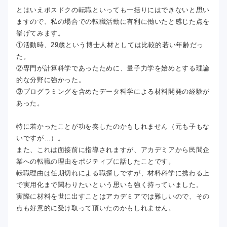
とはいえポスドクの転職といっても一括りにはできないと思い
ますので、私の場合での転職活動に有利に働いたと感じた点を
挙げてみます。
①活動時、29歳という博士人材としては比較的若い年齢だっ
た。
②専門が計算科学であったために、量子力学を始めとする理論
的な分野に強かった。
③プログラミングを含めたデータ科学による材料開発の経験が
あった。
特に若かったことが功を奏したのかもしれません（元も子もな
いですが…）。
また、これは面接前に指導されますが、アカデミアから民間企
業への転職の理由をポジティブに話したことです。
転職理由は任期切れによる職探しですが、材料科学に携わる上
で実用化まで関わりたいという思いも強く持っていました。
実際に材料を世に出すことはアカデミアでは難しいので、その
点も好意的に受け取って頂いたのかもしれません。