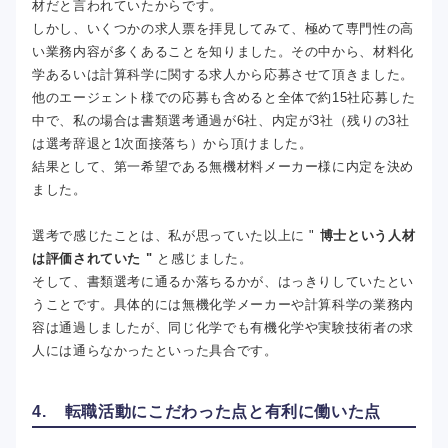
材だと言われていたからです。
しかし、いくつかの求人票を拝見してみて、極めて専門性の高
い業務内容が多くあることを知りました。その中から、材料化
学あるいは計算科学に関する求人から応募させて頂きました。
他のエージェント様での応募も含めると全体で約15社応募した
中で、私の場合は書類選考通過が6社、内定が3社（残りの3社
は選考辞退と1次面接落ち）から頂けました。
結果として、第一希望である無機材料メーカー様に内定を決め
ました。
選考で感じたことは、私が思っていた以上に "
博士という人材
は評価されていた "
と感じました。
そして、書類選考に通るか落ちるかが、はっきりしていたとい
うことです。具体的には無機化学メーカーや計算科学の業務内
容は通過しましたが、同じ化学でも有機化学や実験技術者の求
人には通らなかったといった具合です。
4. 転職活動にこだわった点と有利に働いた点