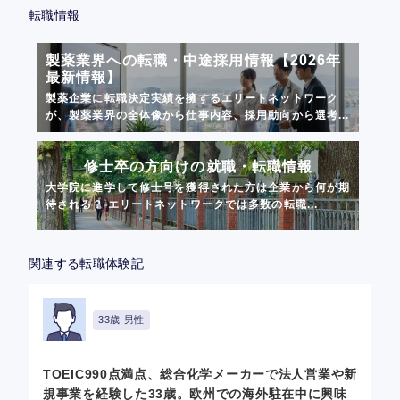
転職情報
製薬業界への転職・中途採用情報【2026年
最新情報】
製薬企業に転職決定実績を擁するエリートネットワーク
が、製薬業界の全体像から仕事内容、採用動向から選考...
修士卒の方向けの就職・転職情報
大学院に進学して修士号を獲得された方は企業から何が期
待される？ エリートネットワークでは多数の転職...
関連する転職体験記
33歳 男性
TOEIC990点満点、総合化学メーカーで法人営業や新
規事業を経験した33歳。欧州での海外駐在中に興味