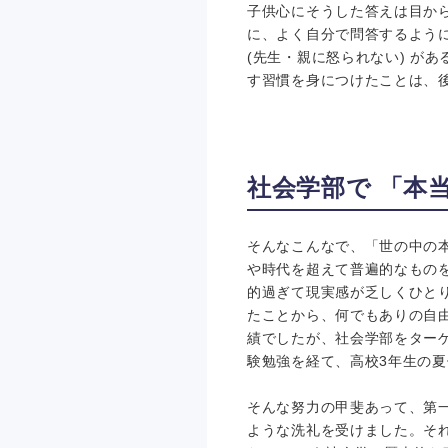
子供心にそうした答えは目か
に、よく自分で問答するよう
(先生・親に怒られない) が
す習慣を身につけたことは、
社会学部で 「本
そんなこんなで、「世の中の
や時代を超えて普遍的なもの
的過ぎて現実感が乏しくひと
たことから、何でもありの自
績でしたが、社会学部をター
験勉強を経て、高校3年生の
そんな努力の甲斐あって、第
ような洗礼を受けました。そ