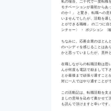
私の場合、二十代で一度転職
モチベーションが最初からあ
のか！」 と驚き、転職への意
いませんでしたが、活動を通
とができる職種」 の二つに自
ンチャー〉 ・ ポジション 〈
ちなみに、応募企業のほとん
のハンディを感じることはあ
かと思っていましたが、意外と
在職しながらの転職活動は思
んが何度も電話で励まして下
とか最後まで頑張り通すこと
対に一人ではやり通すことが
この活動記は、転職活動を支
ましの意味を込めて書かせて
も読んで頂けますと幸いです