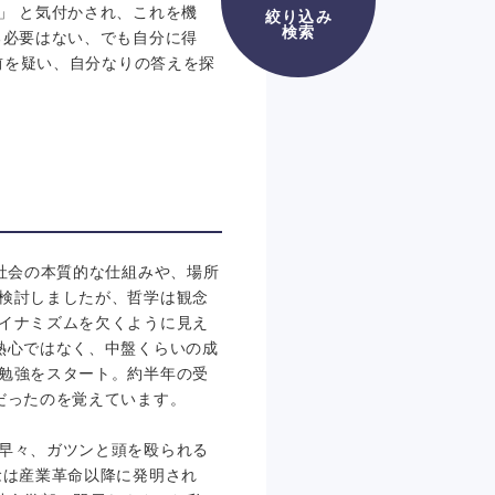
」 と気付かされ、これを機
絞り込み
検索
る必要はない、でも自分に得
前を疑い、自分なりの答えを探
社会の本質的な仕組みや、場所
検討しましたが、哲学は観念
イナミズムを欠くように見え
熱心ではなく、中盤くらいの成
勉強をスタート。約半年の受
だったのを覚えています。
早々、ガツンと頭を殴られる
念は産業革命以降に発明され