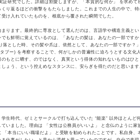
な実証研究でした。詳細は割愛しますが、「本質的な何か」 を求めて
っくり返るほどの衝撃をもたらしました。これまでの人生の中で、特
て受け入れていたものを、根底から覆された瞬間でした。
始まります。最終的に専攻として選んだのは、言語学や構造主義とい
今でも鮮明に覚えているのは、「あなたの髪は、あなたの一部ですか
切り落とした時、その髪や爪は、依然として、あなたの一部ですか？」
(タブー) を考察することで、何がしかの普遍性に迫ろうとする文化
日のもとに晒す、のではなく、真実という得体の知れないものはひと
ましょう、という控えめなスタンスに、安らぎを得たのだと思います
学生時代、ゼミとサークルで打ち込んでいた “能楽” 以外ほとんど
していました。理由は 「女性は公務員がいいよ」 と念仏のように家
に 「本当にいい職場だよ」 と受験を勧められたことです。私自身、
わる仕事がしたい、と昔から漠然と思っていたのですが、自分で表現