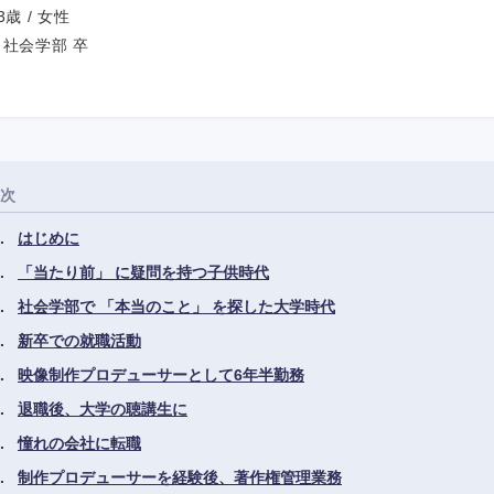
歳 / 女性
 社会学部 卒
次
はじめに
「当たり前」 に疑問を持つ子供時代
社会学部で 「本当のこと」 を探した大学時代
新卒での就職活動
映像制作プロデューサーとして6年半勤務
退職後、大学の聴講生に
憧れの会社に転職
制作プロデューサーを経験後、著作権管理業務