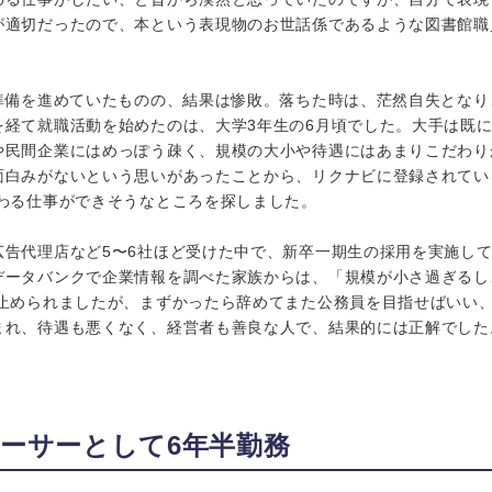
が適切だったので、本という表現物のお世話係であるような図書館職
験準備を進めていたものの、結果は惨敗。落ちた時は、茫然自失とな
を経て就職活動を始めたのは、大学3年生の6月頃でした。大手は既
や民間企業にはめっぽう疎く、規模の大小や待遇にはあまりこだわり
面白みがないという思いがあったことから、リクナビに登録されてい
関わる仕事ができそうなところを探しました。
告代理店など5〜6社ほど受けた中で、新卒一期生の採用を実施して
データバンクで企業情報を調べた家族からは、「規模が小さ過ぎるし
と止められましたが、まずかったら辞めてまた公務員を目指せばいい
まれ、待遇も悪くなく、経営者も善良な人で、結果的には正解でした
ーサーとして6年半勤務