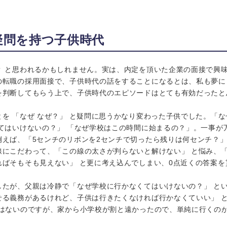
疑問を持つ子供時代
？ と思われるかもしれません。実は、内定を頂いた企業の面接で興
の転職の採用面接で、子供時代の話をすることになるとは、私も夢に
を判断してもらう上で、子供時代のエピソードはとても有効だったと
を 「なぜ なぜ？」 と疑問に思うかなり変わった子供でした。「
くてはいけないの？」 「なぜ学校はこの時間に始まるの？」。一事が
えば、「5センチのリボンを2センチで切ったら残りは何センチ？」
線にこだわって、「この線の太さが判らないと解けない」 と悩み、「
ればそもそも見えない」 と更に考え込んでしまい、0点近くの答案を
したが、父親は冷静で「なぜ学校に行かなくてはいけないの？」 とい
せる義務があるけれど、子供は行きたくなければ行かなくていい」 
ではないのですが、家から小学校が割と遠かったので、単純に行くのが