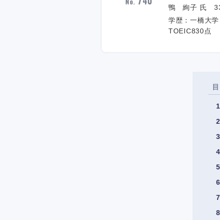
740
No.
鴨 絢子 氏 33
学歴：一橋大学
TOEIC830点
目