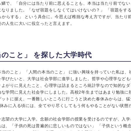
ら鱗で、「自分には当たり前に思えることも、本当は当たり前でない
になりました。「なぜ宿題をしなくてはいけないの？」 「宿題をす
あるからする」 という具合に。今思えば稚拙な考え方ですが、当たり
後の人生に大いに役立ったと言えます。
当のこと」 を探した大学時代
本当のこと」 「人間の本当のこと」 に強い興味を持っていた私は、
を学びたいと、大学は社会学部に進学しました。哲学や心理学なども
りよがりに見えたこと、心理学は詰まるところ統計学なので知的なダ
由な学問に見えた社会学にしました。高校2年生まではあまり勉強に
ゲットに据え、一番難しいところに行こうと決めた春休みからは、猛
夏休みに入る頃には、全てやり尽くしてもう何もやることがない状態
一志望の大学に入学。念願の社会学部の授業を受けるのですが、入学
れは、「子供の死は普遍的に悲しいものではない」 「子供という概