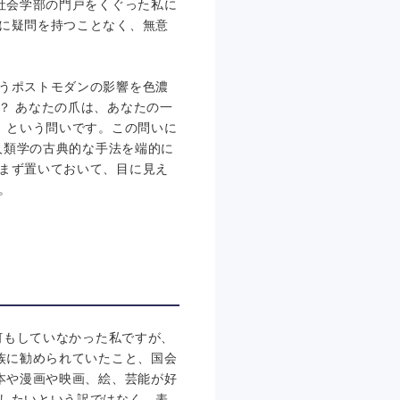
社会学部の門戸をくぐった私に
に疑問を持つことなく、無意
うポストモダンの影響を色濃
？ あなたの爪は、あなたの一
 という問いです。この問いに
人類学の古典的な手法を端的に
まず置いておいて、目に見え
。
何もしていなかった私ですが、
族に勧められていたこと、国会
本や漫画や映画、絵、芸能が好
したいという訳ではなく、表