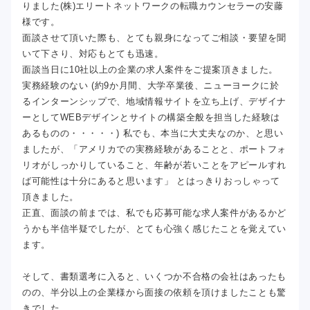
りました(株)エリートネットワークの転職カウンセラーの安藤
様です。
面談させて頂いた際も、とても親身になってご相談・要望を聞
いて下さり、対応もとても迅速。
面談当日に10社以上の企業の求人案件をご提案頂きました。
実務経験のない (約9か月間、大学卒業後、ニューヨークに於
るインターンシップで、地域情報サイトを立ち上げ、デザイナ
ーとしてWEBデザインとサイトの構築全般を担当した経験は
あるものの・・・・・) 私でも、本当に大丈夫なのか、と思い
ましたが、「アメリカでの実務経験があることと、ポートフォ
リオがしっかりしていること、年齢が若いことをアピールすれ
ば可能性は十分にあると思います」 とはっきりおっしゃって
頂きました。
正直、面談の前までは、私でも応募可能な求人案件があるかど
うかも半信半疑でしたが、とても心強く感じたことを覚えてい
ます。
そして、書類選考に入ると、いくつか不合格の会社はあったも
のの、半分以上の企業様から面接の依頼を頂けましたことも驚
きでした。