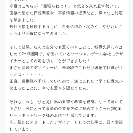
今度はこちらが 「頑張らねば！」 と気合を入れ直す勢いで、
面接の細かな日程調整や、事前情報の提供など、様々なご対応
を頂きました。
数社面接を経験するうちに、自分の強み・弱みや、やりたいこ
ともより明確になってきました。
そして結果、なんと自分でも驚くべきことに、転職先探しをは
じめて2〜3週間で、今働いているソーシャルゲーム会社にデザ
イナーとして内定を頂くことができました！
まさか念願のデザイナーに、未経験でこれだけ速急で転職が叶
うとは・・・・・。
正直、長期戦を予想していたので、逆にこれだけ早く転職先が
決まったことに、今でも驚きを隠せません。
それもこれも、ひとえに私の要望や希望を親身になって聴いて
下さり、私にとって最適の企業を的確に勧めて下さった(株)エ
リートネットワーク様のお陰だと感じています。
今、新たにスタートしたデザイナーとしての仕事に、日々奮闘
しています。