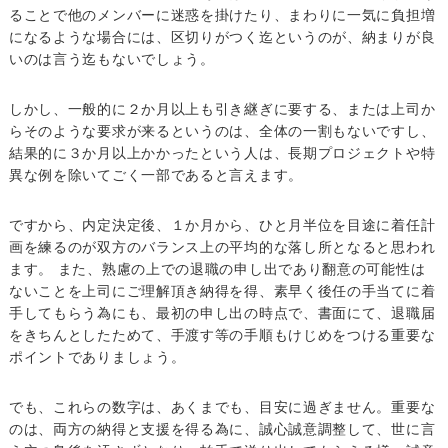
ることで他のメンバーに迷惑を掛けたり、まわりに一気に負担増
になるような場合には、区切りがつく迄というのが、納まりが良
いのは言う迄もないでしょう。
しかし、一般的に２か月以上も引き継ぎに要する、または上司か
らそのような要求が来るというのは、全体の一割もないですし、
結果的に３か月以上かかったという人は、長期プロジェクトや特
異な例を除いてごく一部であると言えます。
ですから、内定決定後、１か月から、ひと月半位を目途に着任計
画を練るのが双方のバランス上の平均的な落し所となると思われ
ます。 また、熟慮の上での退職の申し出であり翻意の可能性は
ないことを上司にご理解頂き納得を得、素早く後任の手当てに着
手してもらう為にも、最初の申し出の時点で、書面にて、退職届
をきちんとしたためて、手渡す等の手順もけじめをつける重要な
ポイントでありましょう。
でも、これらの数字は、あくまでも、目安に過ぎません。重要な
のは、両方の納得と支援を得る為に、誠心誠意調整して、世に言