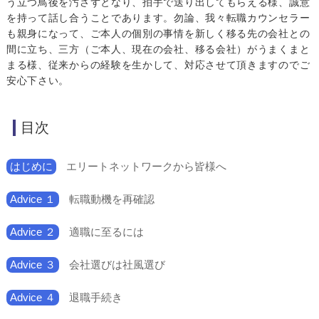
う立つ鳥後を汚さずとなり、拍手で送り出してもらえる様、誠意
を持って話し合うことであります。勿論、我々転職カウンセラー
も親身になって、ご本人の個別の事情を新しく移る先の会社との
間に立ち、三方（ご本人、現在の会社、移る会社）がうまくまと
まる様、従来からの経験を生かして、対応させて頂きますのでご
安心下さい。
目次
はじめに
エリートネットワークから皆様へ
Advice １
転職動機を再確認
Advice ２
適職に至るには
Advice ３
会社選びは社風選び
Advice ４
退職手続き