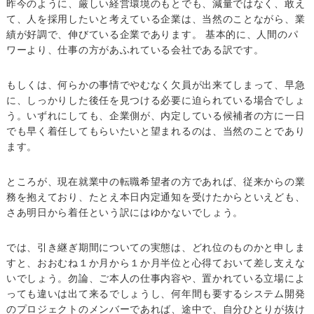
昨今のように、厳しい経営環境のもとでも、減量ではなく、敢え
て、人を採用したいと考えている企業は、当然のことながら、業
績が好調で、伸びている企業であります。 基本的に、人間のパ
ワーより、仕事の方があふれている会社である訳です。
もしくは、何らかの事情でやむなく欠員が出来てしまって、早急
に、しっかりした後任を見つける必要に迫られている場合でしょ
う。いずれにしても、企業側が、内定している候補者の方に一日
でも早く着任してもらいたいと望まれるのは、当然のことであり
ます。
ところが、現在就業中の転職希望者の方であれば、従来からの業
務を抱えており、たとえ本日内定通知を受けたからといえども、
さあ明日から着任という訳にはゆかないでしょう。
では、引き継ぎ期間についての実態は、どれ位のものかと申しま
すと、おおむね１か月から１か月半位と心得ておいて差し支えな
いでしょう。勿論、ご本人の仕事内容や、置かれている立場によ
っても違いは出て来るでしょうし、何年間も要するシステム開発
のプロジェクトのメンバーであれば、途中で、自分ひとりが抜け