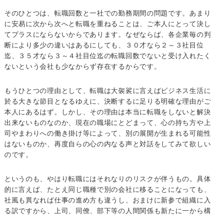
そのひとつは、転職回数と一社での勤務期間の問題です。あまり
に安易に次から次へと転職を重ねることは、ご本人にとって決し
てプラスにならないからであります。なぜならば、各企業毎の判
断により多少の違いはあるにしても、３０才なら２～３社目位
迄、３５才なら３～４社目位迄の転職回数でないと受け入れたく
ないという会社も少なからず存在するからです。
もうひとつの理由として、転職は大袈裟に言えばビジネス生活に
於る大きな節目となるゆえに、決断するに足りる明確な理由がご
本人にあるはず。しかし、その理由は本当に転職をしないと解決
出来ないものなのか、現在の職場にとどまって、心の持ち方や上
司やまわりへの働き掛け等によって、別の展開が生まれる可能性
はないものか、再度自らの心の内なる声と対話をしてみて欲しい
のです。
というのも、やはり転職にはそれなりのリスクが伴うもの。具体
的に言えば、たとえ同じ職種で別の会社に移ることになっても、
社風も異なれば仕事の進め方も違うし、おまけに新参で組織に入
る訳ですから、上司、同僚、部下等の人間関係も新たに一から構