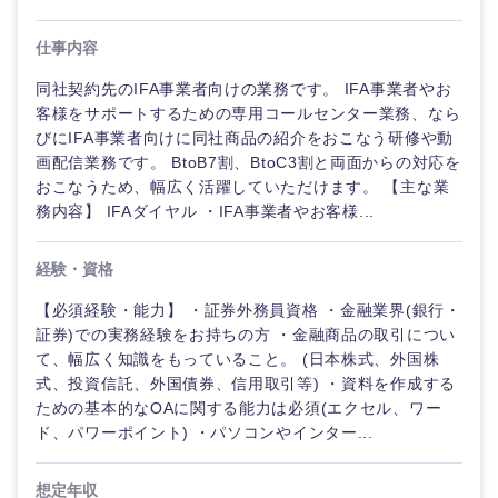
企画
画
経営ボード
北海道
青森県
エネルギー・資源・環境
仕事内容
20代
30代
経営ボー
事業企画・事業開発
管理
推奨年齢
ド
秋田県
岩手県
同社契約先のIFA事業者向けの業務です。 IFA事業者やお
自動車・機械・船舶
客様をサポートするための専用コールセンター業務、なら
40代
50代
事業管理
SCM
管理
びにIFA事業者向けに同社商品の紹介をおこなう研修や動
宮城県
山形県
画配信業務です。 BtoB7割、BtoC3割と両面からの対応を
電気・電子・半導体
人事
新規事業企画・立上げ
おこなうため、幅広く活躍していただけます。 【主な業
SCM
福島県
務内容】 IFAダイヤル ・IFA事業者やお客様...
素材・化学・金属
フリーワード
マーケティング
M&A・事業投資
人事
経験・資格
営業
食品・化粧品・アパレル・消費財
マーケテ
こだわり条件を入力ください
経営企画
【必須経験・能力】 ・証券外務員資格 ・金融業界(銀行・
ィング
証券)での実務経験をお持ちの方 ・金融商品の取引につい
サービス
て、幅広く知識をもっていること。 (日本株式、外国株
急募
第二新卒
メディカル・ヘルスケア・ライフサイエンス
政策渉外
営業
式、投資信託、外国債券、信用取引等) ・資料を作成する
クリエイティブ
ための基本的なOAに関する能力は必須(エクセル、ワー
スタートアップ企
その他企画業務
金融
ド、パワーポイント) ・パソコンやインター...
上場企業
サ
業
ー
コンサルタント
ビ
想定年収
ス