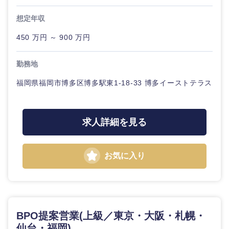
想定年収
450 万円 ～ 900 万円
東海地方
勤務地
福岡県福岡市博多区博多駅東1-18-33 博多イーストテラス
岐阜県
静岡県
愛知県
三重県
求人詳細を見る
お気に入り
BPO提案営業(上級／東京・大阪・札幌・
仙台・福岡)