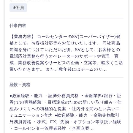
金融専門
正社員
エンターテイメント
職
仕事内容
メディカ
法律・特許事務所・監査法人
甲信越・北陸
ル
【業務内容】 コールセンターのSV(スーパーバイザー)候
補として、お客様対応等をお任せいたします。 同社商品
人材・アウトソーシング
新潟県
富山県
不動産専
知識を身につけていただいた後、SVとして、お客様との
門職
電話応対業務を行うオペレーターのサポートや管理・育
成、業務改善提案やサービスの企画・立案等、幅広くご活
石川県
福井県
サービス
建設・施
躍いただきます。 また、数年後にはチームのリ...
工管理
山梨県
長野県
その他
経験・資格
事務職
●必須経験・能力 ・証券外務員資格 ・金融業界(銀行・証
券)での実務経験 ・目標達成のための新しい取り組み・仕
その他
組みづくりへの積極的な提案 ・社内外を問わない高いコ
ミュニケーション能力 ●歓迎経験・能力 ・金融先物取引
外務員資格 ・株式、FX、先物・オプション等取扱い経験
・コールセンター管理者経験 ・企画立案...