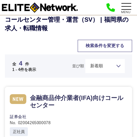
MENU
コールセンター管理・運営（SV） | 福岡県の
求人・転職情報
検索条件を変更する
4
全
件
並び順
1 - 4件を表示
金融商品仲介業者(IFA)向けコール
センター
ご希望の職種を選択してください
ご希望の職種を選択してください
ご希望の業界を選択してください
ご希望の勤務地を選択してください
ご希望条件を入力ください
証券会社
No. 02004265000078
経営企
経営企画・事業企画
商社・卸
北海道・東北地方
正社員
画・事業
すべての経営企画・事業企
希望年収