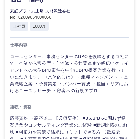
東証プライム上場 人材派遣会社
No. 02009054000060
近畿地方
正社員
1000万
滋賀県
京都府
仕事内容
大阪府
兵庫県
コールセンター、事務センターのBPOを強味とする同社に
て、企業から官公庁・自治体・公共関連まで幅広いクライ
アントへの大型BPO案件を中心にBPO提案営業を行って
奈良県
和歌山県
いただきます。 《具体的には》 ・組織マネジメント ・営
業戦略立案 ・予算策定 ・メンバー育成 ・担当エリアにお
けるニーズリサーチ ・顧客への新規アプロ...
経験・資格
応募資格 ・高卒以上 【必須要件】 ■BtoB/BtoC問わず提
案営業やコンサルティング営業のご経験 ■新規開拓のご経
験 ■開拓力や実績で結果にコミットできる方 【歓迎要
件】 ■人材業界での経験がある方 ■BPO経験 ■官公庁向け