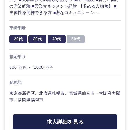
の営業経験 ■営業マネジメント経験 【求める人物像】 ■
主体性を発揮できる方 ■密なコミュニケーシ...
中国・四国地方
推奨年齢
鳥取県
島根県
20代
30代
40代
50代
岡山県
広島県
想定年収
500 万円 ～ 1000 万円
山口県
徳島県
勤務地
香川県
愛媛県
東京都新宿区、北海道札幌市、宮城県仙台市、大阪府大阪
市、福岡県福岡市
高知県
求人詳細を見る