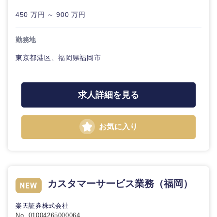
建設・不動産
外資系企業
英語を活かす
専門職
450 万円 ～ 900 万円
関東地方
クリエイ
倉庫・運輸・物流
転勤なし
海外勤務あり
技術職（IT）、Webサービス・制作、ゲーム
ティブ
勤務地
茨城県
栃木県
技術職（モノづくり）
東京都港区、福岡県福岡市
コンサル
小売・通販・外食
年間休日120日以
フルリモート
タント
上
群馬県
埼玉県
金融専門職
IT・通信
専門職
求人詳細を見る
完全週休2日制
社宅・家賃補助有
千葉県
東京都
メディカル
技術職
WEBサービス
神奈川県
（IT）、
お気に入り
不動産専門職
Webサー
ビス・制
コンサル・シンクタンク
作、ゲー
建設・施工管理
ム
広告・宣伝・印刷
事務職
カスタマーサービス業務（福岡）
技術職
（モノづ
くり）
その他
マスメディア
楽天証券株式会社
No. 01004265000064