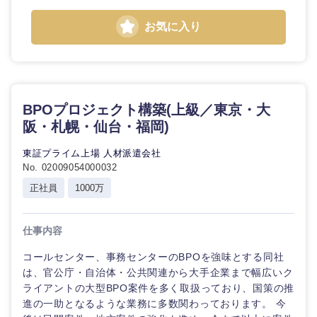
お気に入り
BPOプロジェクト構築(上級／東京・大
阪・札幌・仙台・福岡)
九州・沖縄
東証プライム上場 人材派遣会社
No. 02009054000032
福岡県
佐賀県
正社員
1000万
長崎県
熊本県
仕事内容
大分県
宮崎県
コールセンター、事務センターのBPOを強味とする同社
は、官公庁・自治体・公共関連から大手企業まで幅広いク
ライアントの大型BPO案件を多く取扱っており、国策の推
鹿児島県
沖縄県
進の一助となるような業務に多数関わっております。 今