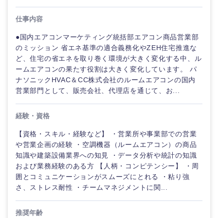
仕事内容
●国内エアコンマーケティング統括部エアコン商品営業部
のミッション 省エネ基準の適合義務化やZEH住宅推進な
ど、住宅の省エネを取り巻く環境が大きく変化する中、ル
ームエアコンの果たす役割は大きく変化しています。 パ
ナソニックHVAC＆CC株式会社のルームエアコンの国内
営業部門として、販売会社、代理店を通じて、お...
経験・資格
【資格・スキル・経験など】 ・営業所や事業部での営業
や営業企画の経験 ・空調機器（ルームエアコン）の商品
ご希望の職種を選択してください
ご希望の職種を選択してください
ご希望の業界を選択してください
ご希望の勤務地を選択してください
ご希望条件を入力ください
知識や建築設備業界への知見 ・データ分析や統計の知識
および業務経験のある方 【人柄・コンピテンシー】 ・周
囲とコミュニケーションがスムーズにとれる ・粘り強
経営企
経営企画・事業企画
商社・卸
北海道・東北地方
さ、ストレス耐性 ・チームマネジメントに関...
画・事業
すべての経営企画・事業企
希望年収
企画
画
経営ボード
北海道
青森県
エネルギー・資源・環境
推奨年齢