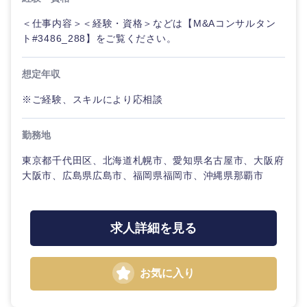
メディカ
ル
＜仕事内容＞＜経験・資格＞などは【M&Aコンサルタン
法律・特許事務所・監査法人
ト#3486_288】をご覧ください。
不動産専
門職
想定年収
人材・アウトソーシング
※ご経験、スキルにより応相談
建設・施
関東地方
工管理
サービス
勤務地
茨城県
栃木県
事務職
その他
東京都千代田区、北海道札幌市、愛知県名古屋市、大阪府
大阪市、広島県広島市、福岡県福岡市、沖縄県那覇市
群馬県
埼玉県
その他
千葉県
東京都
求人詳細を見る
神奈川県
お気に入り