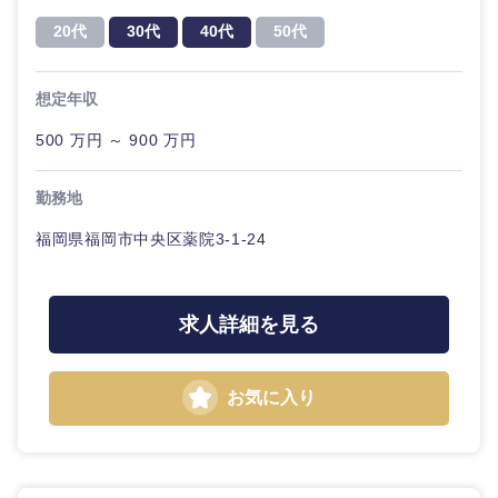
20代
30代
経営ボー
事業企画・事業開発
管理
20代
30代
40代
50代
推奨年齢
ド
秋田県
岩手県
自動車・機械・船舶
40代
50代
事業管理
SCM
管理
想定年収
宮城県
山形県
電気・電子・半導体
人事
新規事業企画・立上げ
500 万円 ～ 900 万円
SCM
福島県
素材・化学・金属
フリーワード
マーケティング
勤務地
M&A・事業投資
人事
福岡県福岡市中央区薬院3-1-24
営業
食品・化粧品・アパレル・消費財
マーケテ
こだわり条件を入力ください
経営企画
ィング
サービス
急募
第二新卒
メディカル・ヘルスケア・ライフサイエンス
求人詳細を見る
政策渉外
営
業
クリエイティブ
スタートアップ企
その他企画業務
金融
上場企業
お気に入り
業
サービス
コンサルタント
建設・不動産
外資系企業
英語を活かす
クリエイ
専門職
ティブ