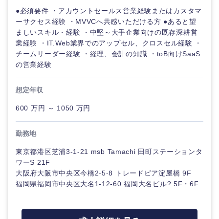
●必須要件 ・アカウントセールス営業経験またはカスタマ
ーサクセス経験 ・MVVCへ共感いただける方 ●あると望
ましいスキル・経験 ・中堅～大手企業向けの既存深耕営
業経験 ・IT.Web業界でのアップセル、クロスセル経験 ・
東海地方
チームリーダー経験 ・経理、会計の知識 ・toB向けSaaS
の営業経験
岐阜県
静岡県
想定年収
愛知県
三重県
600 万円 ～ 1050 万円
勤務地
東京都港区芝浦3-1-21 msb Tamachi 田町ステーションタ
ワーS 21F
大阪府大阪市中央区今橋2-5-8 トレードピア淀屋橋 9F
福岡県福岡市中央区大名1-12-60 福岡大名ビル? 5F・6F