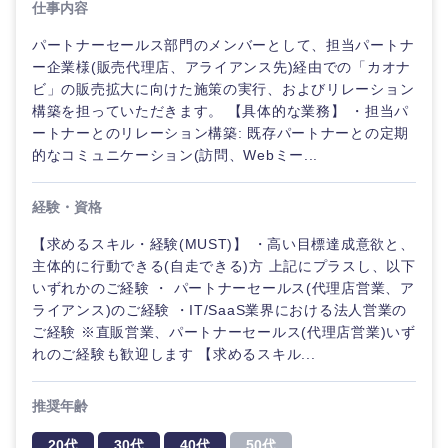
仕事内容
パートナーセールス部門のメンバーとして、担当パートナ
選択する
選択する
選択する
選択する
ー企業様(販売代理店、アライアンス先)経由での「カオナ
ビ」の販売拡大に向けた施策の実行、およびリレーション
構築を担っていただきます。 【具体的な業務】 ・担当パ
ートナーとのリレーション構築: 既存パートナーとの定期
的なコミュニケーション(訪問、Webミー...
経験・資格
【求めるスキル・経験(MUST)】 ・高い目標達成意欲と、
主体的に行動できる(自走できる)方 上記にプラスし、以下
いずれかのご経験 ・ パートナーセールス(代理店営業、ア
ライアンス)のご経験 ・IT/SaaS業界における法人営業の
ご経験 ※直販営業、パートナーセールス(代理店営業)いず
れのご経験も歓迎します 【求めるスキル...
推奨年齢
20代
30代
40代
50代