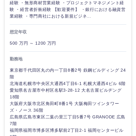
経験 ・無形商材営業経験 ・プロジェクトマネジメント経
海外
験 ・経営者折衝経験 【歓迎要件】 ・銀行における融資営
業経験 ・専門商社における新規ビジネ...
想定年収
500 万円 ～ 1200 万円
勤務地
東京都千代田区丸の内一丁目8番2号 鉃鋼ビルディング 24
階
北海道札幌市中央区大通西4丁目6-1 札幌大通西4ビル 6階
愛知県名古屋市中村区名駅3-28-12 大名古屋ビルヂング
18階
大阪府大阪市北区角田町8番1号 大阪梅田ツインタワー
ズ・ノース 36階
広島県広島市東区二葉の里三丁目5番7号 GRANODE 広島
7階
福岡県福岡市博多区博多駅前2丁目2-1 福岡センタービル