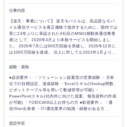
仕事内容
【楽天・事業について】 楽天モバイルは、高品質なモバ
イル通信サービスを適正価格で提供するために、国内では
実に13年ぶりに承認された4社目のMNO(移動体通信事業
者)として、2020年4月より本格サービスを開始しまし
た。 2025年7月には900万回線を突破し、2025年12月に
は1000万回線を達成。 法人に対しても2023年1月より...
経験・資格
●必須要件： ・ソリューション提案型の営業経験 ・月単
位での目標設定、達成経験 ・Excelスキル(Vlookup関数、
ピボットテーブル等を用いて数値管理が可能) ・
PowerPointスキル(社内外に向けた提案、報告資料の作成
が可能) ・TOEIC600以上お持ちの方 ●歓迎要件： ・通
信/SIer出身者 ・IT/通信業界の知識・経験がある方 ...
想定年収