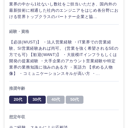
業界の中から1社ないし数社をご担当いただき、国内外の
最新技術に精通した社内のエンジニアをはじめ各分野にお
ける世界トップクラスのパートナー企業と協...
経験・資格
【必須(MUST)】 ・法人営業経験 ・IT業界での営業経
験。SI営業経験あれば尚可。 (営業を強く希望されるSEの
方でも可) 【歓迎(WANT)】 ・大規模ITインフラもしくは
開発の提案経験 ・大手企業のアカウント営業経験や特定
近畿地方
業界の業務知識に強みのある方 ・英語力 【求める人物
像】 ・コミュニケーションスキルが高い方 ・...
滋賀県
京都府
推奨年齢
大阪府
兵庫県
20代
30代
40代
50代
奈良県
和歌山県
想定年収
※ご経験、スキルにより応相談