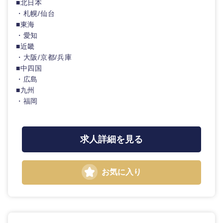
■北日本
・札幌/仙台
石川県
福井県
■東海
・愛知
■近畿
山梨県
長野県
・大阪/京都/兵庫
■中四国
・広島
■九州
・福岡
求人詳細を見る
お気に入り