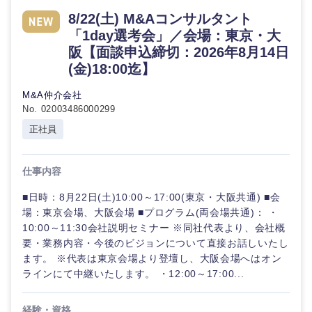
倉庫・運輸・物流
転勤なし
海外勤務あり
8/22(土) M&Aコンサルタント
技術職（IT）、Webサービス・制作、ゲーム
コンサル
「1day選考会」／会場：東京・大
タント
阪【面談申込締切：2026年8月14日
技術職（モノづくり）
小売・通販・外食
年間休日120日以
フルリモート
(金)18:00迄】
上
専門職
金融専門職
M&A仲介会社
IT・通信
完全週休2日制
社宅・家賃補助有
No. 02003486000299
技術職
メディカル
（IT）、
正社員
Webサー
WEBサービス
ビス・制
不動産専門職
作、ゲー
仕事内容
ム
コンサル・シンクタンク
建設・施工管理
■日時：8月22日(土)10:00～17:00(東京・大阪共通) ■会
技術職
場：東京会場、大阪会場 ■プログラム(両会場共通)： ・
広告・宣伝・印刷
（モノづ
事務職
10:00～11:30会社説明セミナー ※同社代表より、会社概
くり）
要・業務内容・今後のビジョンについて直接お話しいたし
ます。 ※代表は東京会場より登壇し、大阪会場へはオン
その他
マスメディア
金融専門
ラインにて中継いたします。 ・12:00～17:00...
職
エンターテイメント
経験・資格