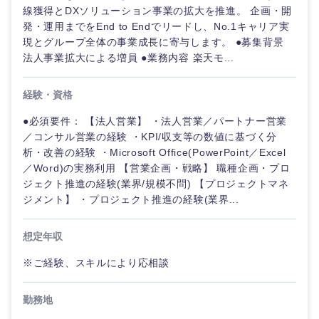
線獲得とDXソリューション事業の拡大を推進。 企画・開
発・運用までをEnd to Endでリードし、No.1キャリア実
現とグループ全体の事業成長に寄与します。 ●募集背景
法人事業拡大による増員 ●業務内容 楽天モ...
経験・資格
●必須要件： 【法人営業】 ・法人営業／パートナー営業
／コンサル営業の経験 ・KPI/収支等の数値に基づく分
析・改善の経験 ・Microsoft Office(PowerPoint／Excel
／Word)の実務利用 【営業企画・戦略】 職種企画・プロ
ジェクト推進の経験(業界/規模不問) 【プロジェクトマネ
ジメント】 ・プロジェクト推進の経験(業界...
想定年収
※ご経験、スキルにより応相談
勤務地