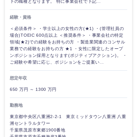
下の職種となります。 特に事業会社で下記...
経験・資格
＜必須条件＞ ・学士以上の女性の方(★1) ・(管理社員の
場合)TOEIC 600点以上 ＜推奨条件＞ ・事業会社の特定
領域(★2)での経験をお持ちの方 ・製造業関連のコンサル
業務での経験をお持ちの方 ★1 ・女性に限定したオープ
ンポジション採用となります(ポジティブアクション)。 ・
ご経験や希望に応じ、ポジションをご提案い...
九州・沖縄
想定年収
福岡県
佐賀県
650 万円 ～ 1300 万円
勤務地
長崎県
熊本県
東京都中央区八重洲2-2-1 東京ミッドタウン八重洲 八重
大分県
宮崎県
洲セントラルタワー
千葉県茂原市東郷1900番地
千葉県市原市千種海岸3番地