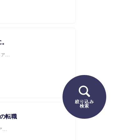
に。
...
絞り込み
検索
への転職
..