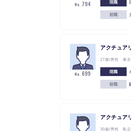
現職
794
No.
前職
アクチュア
27歳/男性 東
現職
699
No.
前職
アクチュア
30歳/男性 私