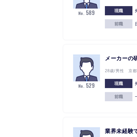
現職
589
No.
前職
メーカーの
28歳/男性 京
現職
529
No.
前職
業界未経験