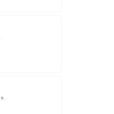
..
...