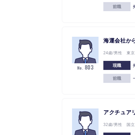
前職
海運会社か
24歳/男性 東
現職
803
No.
前職
アクチュア
32歳/男性 国