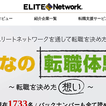
タビュー
紹介企業一覧
転職支援サービ
1733
現在
名
/
バックナンバーも全て読