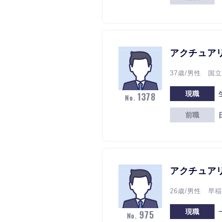
アクチュア
37歳/男性 国
現職
1378
No.
前職
アクチュア
26歳/男性 早
現職
975
No.