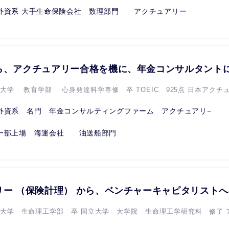
外資系 大手生命保険会社 数理部門 アクチュアリー
ら、アクチュアリー合格を機に、年金コンサルタント
京大学 教育学部 心身発達科学専修 卒 TOEIC 925点 日本アクチュア
外資系 名門 年金コンサルティングファーム アクチュアリ−
一部上場 海運会社 油送船部門
リー （保険計理） から、ベンチャーキャピタリスト
立大学 生命理工学部 卒 国立大学 大学院 生命理工学研究科 修了 ア.