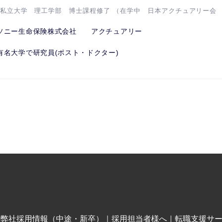
名私立大学 理工学部 博士課程修了 （在学中 日本アクチュアリー会 数
ソニー生命保険株式会社 アクチュアリー
有名大学で研究員(ポスト・ドクター)
｜
弊社採用情報（中途・新卒）
｜
採用担当者様へ
｜
転職支援サ