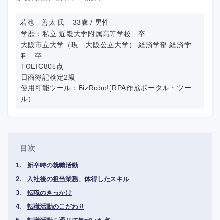
若池 善太 氏 33歳 / 男性
学歴：私立 近畿大学附属高等学校 卒
大阪市立大学（現：大阪公立大学） 経済学部 経済学
科 卒
TOEIC805点
日商簿記検定2級
使用可能ツール：BizRobo!(RPA作成ポータル・ツー
ル）
目次
新卒時の就職活動
入社後の担当業務、体得したスキル
転職のきっかけ
転職活動のこだわり