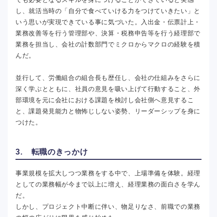
し、就活当時の「自分で食べていける力をつけていきたい」と
いう思いが実現できている事に気づいた。入出金・伝票計上・
業務改善等を行う管理部や、決算・税務申告等を行う経理部で
業務を担当し、会社の計数部門でミクロからマクロの経験を積
んだ。
並行して、労働組合の組合長も歴任し、会社の仕組みをさらに
深く学ぶとともに、社員の意見を吸い上げて行動すること、外
部環境を元に会社における課題を検討し会社側へ意見するこ
と、課題発見能力と物怖じしない姿勢、リーダーシップを身に
つけた。
3. 転職のきっかけ
事業規模を拡大しつつ業務をする中で、上場準備を体験。経理
としての業務幅が今まで以上に増え、経理業務の面白さを学ん
だ。
しかし、プロジェクト中断に伴い、物足りなさ、前職での業務