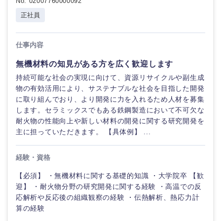
No. 02007760000092
正社員
甲信越・北陸
仕事内容
新潟県
富山県
無機材料の知見がある方を広く歓迎します
持続可能な社会の実現に向けて、資源リサイクルや副生成
石川県
福井県
物の有効活用により、サステナブルな社会を目指した開発
に取り組んでおり、より開発に力を入れるため人材を募集
山梨県
長野県
します。セラミックスでもある鉄鋼製造において不可欠な
耐火物の性能向上や新しい材料の開発に関する研究開発を
主に担っていただきます。 【具体例】 ...
経験・資格
【必須】 ・無機材料に関する基礎的知識 ・大学院卒 【歓
迎】 ・耐火物分野の研究開発に関する経験 ・高温での反
応解析や反応後の組織観察の経験 ・伝熱解析、熱応力計
算の経験