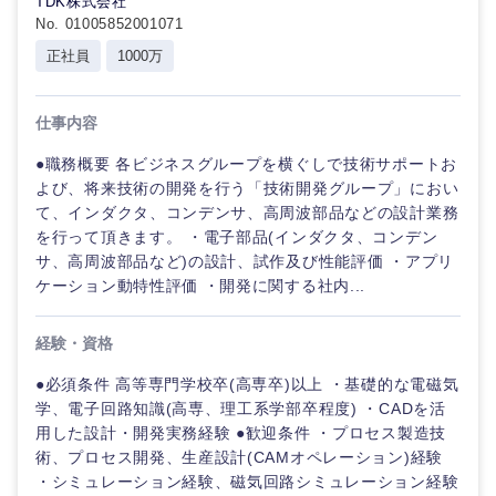
TDK株式会社
No. 01005852001071
愛知県
三重県
正社員
1000万
仕事内容
●職務概要 各ビジネスグループを横ぐしで技術サポートお
よび、将来技術の開発を行う「技術開発グループ」におい
て、インダクタ、コンデンサ、高周波部品などの設計業務
を行って頂きます。 ・電子部品(インダクタ、コンデン
サ、高周波部品など)の設計、試作及び性能評価 ・アプリ
ケーション動特性評価 ・開発に関する社内...
経験・資格
●必須条件 高等専門学校卒(高専卒)以上 ・基礎的な電磁気
学、電子回路知識(高専、理工系学部卒程度) ・CADを活
用した設計・開発実務経験 ●歓迎条件 ・プロセス製造技
術、プロセス開発、生産設計(CAMオペレーション)経験
・シミュレーション経験、磁気回路シミュレーション経験