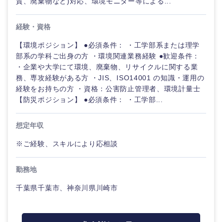
質、廃棄物など)対応、環境モニター等による...
経験・資格
九州・沖縄
【環境ポジション】 ●必須条件： ・工学部系または理学
部系の学科ご出身の方 ・環境関連業務経験 ●歓迎条件：
・企業や大学にて環境、廃棄物、リサイクルに関する業
福岡県
佐賀県
務、専攻経験がある方 ・JIS、ISO14001 の知識・運用の
経験をお持ちの方 ・資格：公害防止管理者、環境計量士
長崎県
熊本県
【防災ポジション】 ●必須条件： ・工学部...
大分県
宮崎県
想定年収
※ご経験、スキルにより応相談
鹿児島県
沖縄県
勤務地
千葉県千葉市、神奈川県川崎市