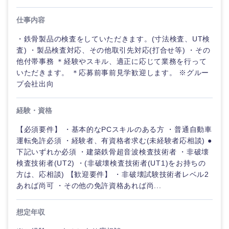
仕事内容
・鉄骨製品の検査をしていただきます。(寸法検査、UT検
査) ・製品検査対応、その他取引先対応(打合せ等) ・その
ご希望の職種を選択してください
ご希望の職種を選択してください
ご希望の業界を選択してください
ご希望の勤務地を選択してください
ご希望条件を入力ください
他付帯事務 ＊経験やスキル、適正に応じて業務を行って
いただきます。 ＊応募前事前見学歓迎します。 ※グルー
プ会社出向
経営企
経営企画・事業企画
商社・卸
北海道・東北地方
画・事業
すべての経営企画・事業企
希望年収
企画
画
経験・資格
経営ボード
北海道
青森県
エネルギー・資源・環境
【必須要件】 ・基本的なPCスキルのある方 ・普通自動車
20代
30代
経営ボー
事業企画・事業開発
運転免許必須 ・経験者、有資格者求む(未経験者応相談) ●
管理
推奨年齢
ド
秋田県
岩手県
下記いずれか必須 ・建築鉄骨超音波検査技術者 ・非破壊
自動車・機械・船舶
検査技術者(UT2) ・(非破壊検査技術者(UT1)をお持ちの
40代
50代
事業管理
SCM
管理
方は、応相談) 【歓迎要件】 ・非破壊試験技術者レベル2
宮城県
山形県
電気・電子・半導体
あれば尚可 ・その他の免許資格あれば尚...
人事
新規事業企画・立上げ
SCM
福島県
想定年収
素材・化学・金属
フリーワード
マーケティング
M&A・事業投資
人事