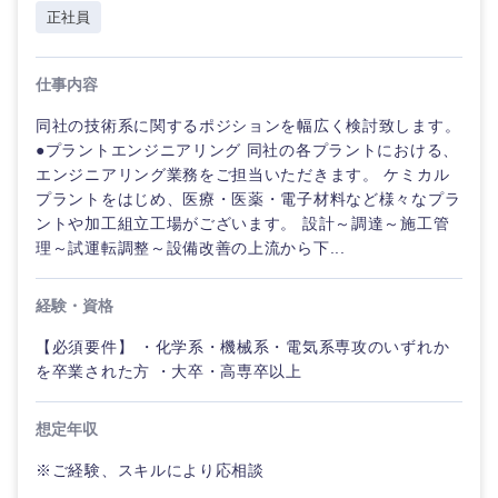
ビス・制
WEBサービス
正社員
作、ゲー
不動産専門職
ム
コンサル・シンクタンク
仕事内容
建設・施工管理
技
術
同社の技術系に関するポジションを幅広く検討致します。
関東地方
広告・宣伝・印刷
職
事務職
●プラントエンジニアリング 同社の各プラントにおける、
（モ
エンジニアリング業務をご担当いただきます。 ケミカル
ノ
茨城県
栃木県
プラントをはじめ、医療・医薬・電子材料など様々なプラ
づ
その他
マスメディア
く
ントや加工組立工場がございます。 設計～調達～施工管
り）
理～試運転調整～設備改善の上流から下...
群馬県
埼玉県
エンターテイメント
金融専門
経験・資格
千葉県
東京都
職
法律・特許事務所・監査法人
【必須要件】 ・化学系・機械系・電気系専攻のいずれか
を卒業された方 ・大卒・高専卒以上
メディカ
神奈川県
ル
人材・アウトソーシング
想定年収
不動産専
※ご経験、スキルにより応相談
門職
サービス