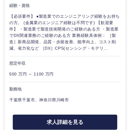
経験・資格
【必須要件】 ●製造業でのエンジニアリング経験をお持ち
の方。 (金属業のエンジニア経験は不問です) 【歓迎要
中国・四国地方
件】 ・製造業で製造技術開発のご経験のある方 ・製造業
でDX関連業務のご経験のある方 業務経験具体例： ［製
造］新商品開発、品質・歩留改善、能率向上、コスト削
鳥取県
島根県
減、省力化など ［DX］CPS(センシング・モデリ...
岡山県
広島県
想定年収
500 万円 ～ 1100 万円
山口県
徳島県
勤務地
香川県
愛媛県
千葉県千葉市、神奈川県川崎市
高知県
求人詳細を見る