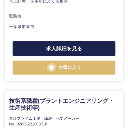
※ご経験、スキルにより応相談
営業
食品・化粧品・アパレル・消費財
マーケテ
こだわり条件を入力ください
経営企画
勤務地
ィング
サービス
急募
第二新卒
千葉県市原市
メディカル・ヘルスケア・ライフサイエンス
政策渉外
営業
クリエイティブ
スタートアップ企
その他企画業務
金融
上場企業
サービス
業
求人詳細を見る
コンサルタント
クリエイ
建設・不動産
外資系企業
英語を活かす
ティブ
専門職
お気に入り
倉庫・運輸・物流
転勤なし
海外勤務あり
コンサル
技術職（IT）、Webサービス・制作、ゲーム
タント
技術職（モノづくり）
小売・通販・外食
年間休日120日以
フルリモート
専門職
技術系職種(プラントエンジニアリング・
上
生産技術等)
金融専門職
IT・通信
技術職
完全週休2日制
社宅・家賃補助有
東証プライム上場 繊維・化学メーカー
（IT）、
メディカル
Webサー
No. 02003221000718