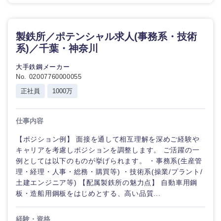
製鉄所／ポテンシャル求人(事務系・技術
系)／千葉・神奈川
大手鉄鋼メーカー
No. 02007760000055
正社員
1000万
選択する
選択する
選択する
選択する
仕事内容
【ポジション例】 面接を通して相互理解を深めご経験や
キャリアを考慮しポジションを調整します。 ご活躍の一
例としては以下のものが挙げられます。 ・事務系(生産管
理・経理・人事・総務・購買等) ・技術系(操業/プラント/
土建エンジニア等) 【配属製鉄所の魅力点】 自動車用鋼
板・造船用鋼板をはじめとする、高い品質...
経験・資格