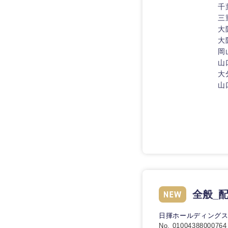
技術職（IT）、Webサービ
千
技術職（IT）、Webサービ
マスメディア
制作、ゲーム
三
技術職（モノづくり）
エンターテイメント
大
大
技術職（モノづくり）
法律・特許事務所・
岡
金融専門職
山
人材・アウトソーシ
金融専門職
甲信越・北陸
大
メディカル
サービス
山
新潟県
メディカル
その他
不動産専門職
石川県
不動産専門職
建設・施工管理
山梨県
建設・施工管理
事務職
事務職
その他
全般_
その他
日揮ホールディング
No. 01004388000764