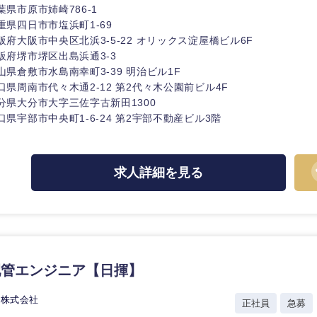
ス・制作、ゲーム
葉県市原市姉崎786-1
ス・
選択する
重県四日市市塩浜町1-69
阪府大阪市中央区北浜3-5-22 オリックス淀屋橋ビル6F
阪府堺市堺区出島浜通3-3
監査法人
山県倉敷市水島南幸町3-39 明治ビル1F
口県周南市代々木通2-12 第2代々木公園前ビル4F
ング
東海地方
分県大分市大字三佐字古新田1300
口県宇部市中央町1-6-24 第2宇部不動産ビル3階
富山県
岐阜県
福井県
愛知県
求人詳細を見る
長野県
配管エンジニア【日揮】
ス株式会社
正社員
急募