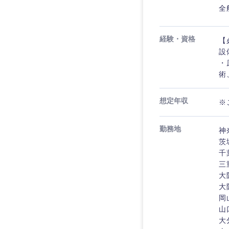
全
経験・資格
【
設
・
術
想定年収
※
勤務地
神
茨
千
三
大
大
岡
山
大