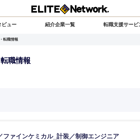
タビュー
紹介企業一覧
転職支援サービ
人・転職情報
・転職情報
選択してください
選択してください
選択してください
を選択してください
力ください
地方
すべての経営企画・事業企画
関東地方
環境
青森県
事業企画・事業開発
茨城県
20代
30代
40代
50代
／ファインケミカル_計装／制御エンジニア