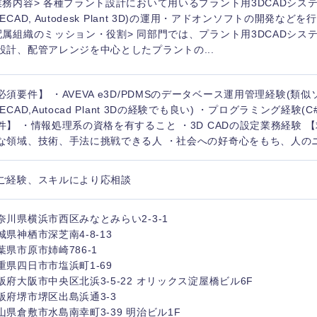
業務内容> 各種プラント設計において用いるプラント用3DCADシステム(主
YECAD, Autodesk Plant 3D)の運用・アドオンソフトの開発な
配属組織のミッション・役割> 同部門では、プラント用3DCADシス
設計、配管アレンジを中心としたプラントの...
海外
必須要件】 ・AVEVA e3D/PDMSのデータベース運用管理経験(類似
YECAD,Autocad Plant 3Dの経験でも良い) ・プログラミング経験(C
件】 ・情報処理系の資格を有すること ・3D CADの設定業務経験 
佐賀県
な領域、技術、手法に挑戦できる人 ・社会への好奇心をもち、人のニー
熊本県
宮崎県
ご経験、スキルにより応相談
沖縄県
奈川県横浜市西区みなとみらい2-3-1
城県神栖市深芝南4-8-13
葉県市原市姉崎786-1
重県四日市市塩浜町1-69
阪府大阪市中央区北浜3-5-22 オリックス淀屋橋ビル6F
阪府堺市堺区出島浜通3-3
山県倉敷市水島南幸町3-39 明治ビル1F