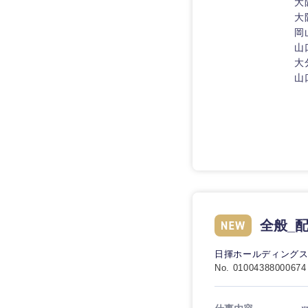
大
大
岡
山
大
山
全般_
日揮ホールディング
No. 01004388000674