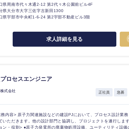
口県周南市代々木通2-12 第2代々木公園前ビル4F
分県大分市大字三佐字古新田1300
口県宇部市中央町1-6-24 第2宇部不動産ビル3階
求人詳細を見る
_プロセスエンジニア
ス株式会社
正社員
急募
選択する
選択する
選択する
選択する
業務内容> 原子力関連施設などの建設PJにおいて、プロセス設計業
ていただきます。他の設計部門と協調し、プロジェクトを遂行します
ョン・役割> ●原子力発電所の廃棄物処理設備、ユーティリティ設備