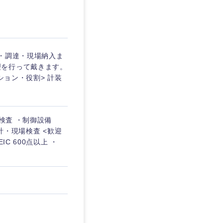
埼玉県
東京都
・調達・現場納入ま
理を行って戴きます。
ション・役割> 計装
企業
検査 ・制御設備
を活かす
計・現場検査 <歓迎
C 600点以上 ・
リモート
・家賃補助有