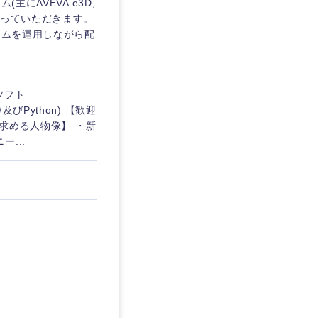
にAVEVA e3D,
どを行っていただきます。
テムを運用しながら配
ソフト
#及びPython) 【歓迎
【求める人物像】 ・新
...