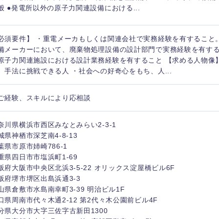
般 ●発電所以外の原子力関連設備における...
必須要件】 ・重電メーカもしくは関連会社で実務経験を有すること
備メーカーにおいて、廃棄物処理設備の設計部門で実務経験を有する
原子力関連施設における設計業務経験を有すること 【求める人物像
、手法に挑戦できる人 ・社会への好奇心をもち、人...
ご経験、スキルにより応相談
奈川県横浜市西区みなとみらい2-3-1
城県神栖市深芝南4-8-13
葉県市原市姉崎786-1
重県四日市市塩浜町1-69
阪府大阪市中央区北浜3-5-22 オリックス淀屋橋ビル6F
阪府堺市堺区出島浜通3-3
山県倉敷市水島南幸町3-39 明治ビル1F
口県周南市代々木通2-12 第2代々木公園前ビル4F
分県大分市大字三佐字古新田1300