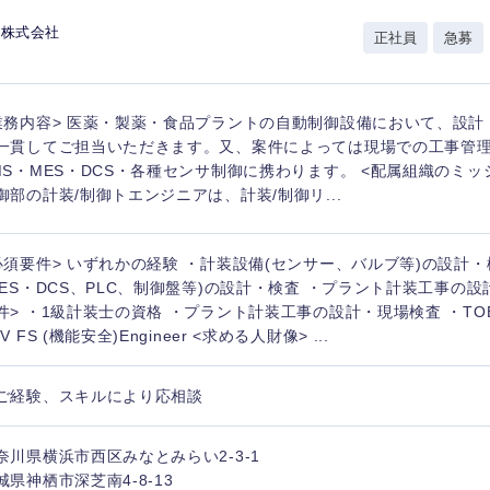
岩手県
事業管理
群馬県
ス株式会社
正社員
急募
山形県
新規事業企画・立上げ
千葉県
M&A・事業投資
神奈川県
レル・消費財
業務内容> 医薬・製薬・食品プラントの自動制御設備において、設計
経営企画
入力ください
ケア・ライフサイエンス
一貫してご担当いただきます。又、案件によっては現場での工事管
政策渉外
MS・MES・DCS・各種センサ制御に携わります。 <配属組織のミッ
御部の計装/制御トエンジニアは、計装/制御リ...
第二新卒
上場
その他企画業務
必須要件> いずれかの経験 ・計装設備(センサー、バルブ等)の設計・
外資系企業
英語
MES・DCS、PLC、制御盤等)の設計・検査 ・プラント計装工事の設
件> ・1級計装士の資格 ・プラント計装工事の設計・現場検査 ・TOEI
V FS (機能安全)Engineer <求める人財像> ...
海外勤務あり
フル
ご経験、スキルにより応相談
完全週休2日制
社宅
ンク
奈川県横浜市西区みなとみらい2-3-1
城県神栖市深芝南4-8-13