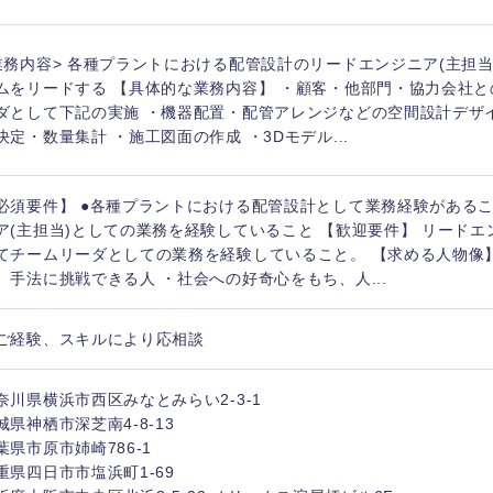
業務内容> 各種プラントにおける配管設計のリードエンジニア(主担
ムをリードする 【具体的な業務内容】 ・顧客・他部門・協力会社と
ダとして下記の実施 ・機器配置・配管アレンジなどの空間設計デザ
決定・数量集計 ・施工図面の作成 ・3Dモデル...
必須要件】 ●各種プラントにおける配管設計として業務経験があるこ
ア(主担当)としての業務を経験していること 【歓迎要件】 リードエ
てチームリーダとしての業務を経験していること。 【求める人物像
、手法に挑戦できる人 ・社会への好奇心をもち、人...
ご経験、スキルにより応相談
中国・四国地方
奈川県横浜市西区みなとみらい2-3-1
京都府
鳥取県
城県神栖市深芝南4-8-13
兵庫県
岡山県
葉県市原市姉崎786-1
重県四日市市塩浜町1-69
和歌山県
山口県