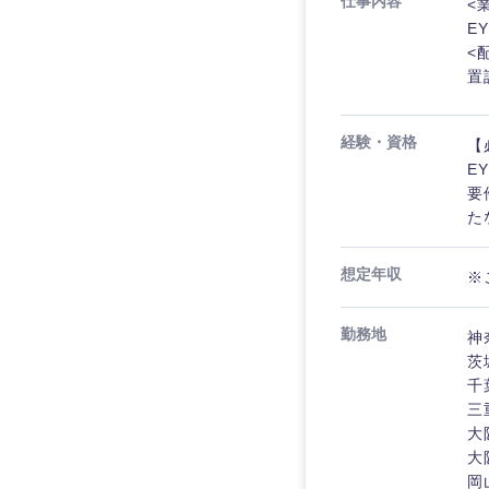
仕事内容
<
E
<
置
九州・沖縄
経験・資格
【
E
要
福岡県
た
長崎県
想定年収
大分県
※
鹿児島県
勤務地
神
茨
千
三
大
大
岡