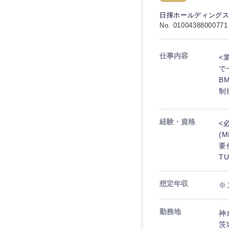
秋田県
管理
管理
電気・電子・半導体
日揮ホールディング
宮城県
フリーワード
No. 01004388000771
SCM
SCM
素材・化学・金属
福島県
食品・化粧品・アパ
人事
人事
仕事内容
<
こだわり条件を
メディカル・ヘルス
で
マーケティング
B
マーケティング
金融
制
急募
営業
建設・不動産
営業
経験・資格
<
倉庫・運輸・物流
スタートアップ企業
サービス
サービス
(
小売・通販・外食
要
クリエイティブ
TU
クリエイティブ
IT・通信
転勤なし
コンサルタント
WEBサービス
想定年収
コンサルタント
※
年間休日120日以上
コンサル・シンクタ
専門職
専門職
勤務地
神
広告・宣伝・印刷
茨