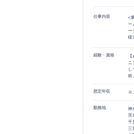
仕事内容
<
ー
ー
様
経験・資格
【
ニ
し
術
想定年収
※
近畿地方
勤務地
神
滋賀県
茨
大阪府
千
三
奈良県