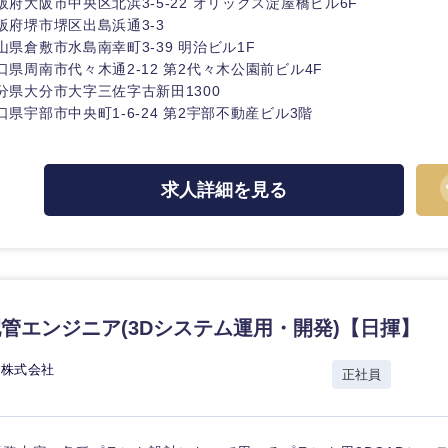
阪府大阪市中央区北浜3-5-22 オリックス淀屋橋ビル6F
阪府堺市堺区出島浜通3-3
香川県
山県倉敷市水島南幸町3-39 明治ビル1F
高知県
口県周南市代々木通2-12 第2代々木公園前ビル4F
分県大分市大字三佐字古新田1300
口県宇部市中央町1-6-24 第2宇部不動産ビル3階
求人詳細を見る
配管エンジニア(3Dシステム運用・開発)【日揮】
ス株式会社
正社員