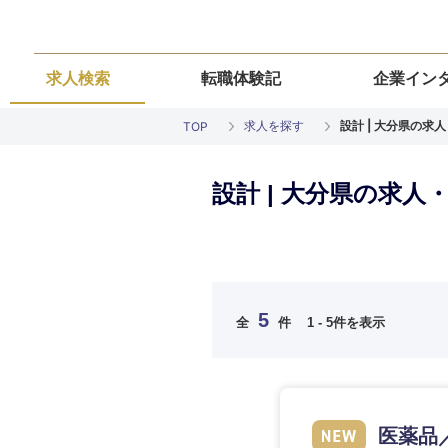
求人検索
転職体験記
企業イン
求人を探す
設計 | 大分県の求
TOP
設計 | 大分県の求人
ご希望の職種を
ご希望の職種を
ご希望の業界を
ご希望の勤務地
ご希望条件を入
5
全
件
1 - 5件を表示
希望年収
経営企画・事業企画
経営企画・事業企画
商社・卸
北海道・東北
エネルギー・資源・
経営ボード
経営ボード
北海道
推奨年齢
医薬品
自動車・機械・船舶