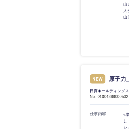
山
大
山
原子力
日揮ホールディング
No. 01004388000502
仕事内容
<
し
シ