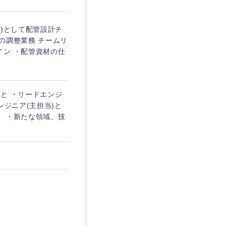
当)として配管設計チ
の調整業務 チームリ
イン ・配管資材の仕
と ・リードエンジ
ンジニア(主担当)と
】 ・新たな領域、技
島根県
広島県
徳島県