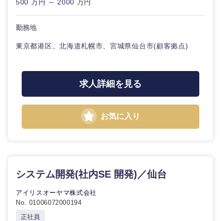
500 万円 ～ 2000 万円
クリエイティブ
スタートアップ企
その他企画業務
金融
上場企業
サービス
業
勤務地
コンサルタント
クリエイ
東京都港区、北海道札幌市、宮城県仙台市(顧客拠点)
建設・不動産
外資系企業
英語を活かす
ティブ
専門職
倉庫・運輸・物流
転勤なし
海外勤務あり
コンサル
技術職（IT）、Webサービス・制作、
求人詳細を見る
タント
ゲーム
小売・通販・外食
年間休日120日以
フルリモート
専門職
技術職（モノづくり）
上
お気に入り
関東地方
IT・通信
金融専門職
技
完全週休2日制
社宅・家賃補助有
術
職
茨城県
栃木県
メディカル
（IT）、
WEBサービス
システム開発(社内SE 開発)／仙台
Web
サ
不動産専門職
群馬県
埼玉県
ー
アイリスオーヤマ株式会社
コンサル・シンクタンク
ビ
No. 01006072000194
ス・
建設・施工管理
千葉県
東京都
制
正社員