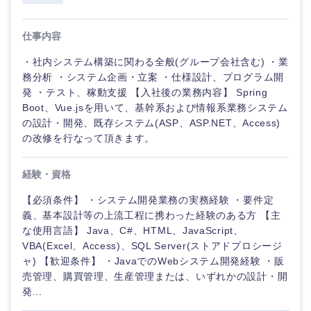
広告・宣伝・印刷
作、
ゲ
事務職
神奈川県
ー
仕事内容
ム
マスメディア
その他
・社内システム構築に関わる全般(グループ会社含む) ・業
務分析 ・システム企画・立案 ・仕様設計、プログラム開
技術職
エンターテイメント
（モノづ
発 ・テスト、稼動支援 【入社後の業務内容】 Spring
くり）
Boot、Vue.jsを用いて、基幹系および情報系業務システム
の設計・開発、既存システム(ASP、ASP.NET、Access)
法律・特許事務所・監査法人
の改修を行なって頂きます。
金融専門
職
人材・アウトソーシング
経験・資格
メディカ
【必須条件】 ・システム開発業務の実務経験 ・要件定
ル
サービス
義、基本設計等の上流工程に携わった経験のある方 【主
な使用言語】 Java、C#、HTML、JavaScript、
不動産専
VBA(Excel、Access)、SQL Server(ストアドプロシージ
門職
その他
ャ) 【歓迎条件】 ・JavaでのWebシステム開発経験 ・販
売管理、購買管理、生産管理または、いずれかの設計・開
建設・施
発...
工管理