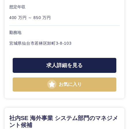
想定年収
甲信越・北陸
事務職
400 万円 ～ 850 万円
その他
新潟県
富山県
勤務地
石川県
福井県
宮城県仙台市若林区卸町3-8-103
山梨県
長野県
求人詳細を見る
お気に入り
社内SE 海外事業 システム部門のマネジメ
ント候補