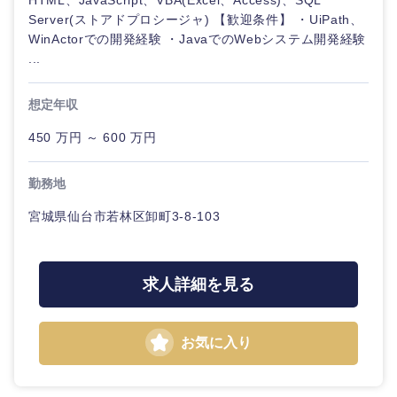
HTML、JavaScript、VBA(Excel、Access)、SQL
Server(ストアドプロシージャ) 【歓迎条件】 ・UiPath、
鳥取県
島根県
WinActorでの開発経験 ・JavaでのWebシステム開発経験
...
岡山県
広島県
想定年収
山口県
徳島県
450 万円 ～ 600 万円
香川県
愛媛県
勤務地
宮城県仙台市若林区卸町3-8-103
高知県
求人詳細を見る
お気に入り