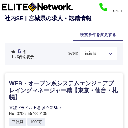
MENU
社内SE | 宮城県の求人・転職情報
検索条件を変更する
6
全
件
並び順
1 - 6件を表示
WEB・オープン系システムエンジニアプ
レイングマネージャー職【東京・仙台・札
幌】
東証プライム上場 独立系SIer
No. 02005557000105
正社員
1000万
ご希望の職種を選択してください
ご希望の職種を選択してください
ご希望の業界を選択してください
ご希望の勤務地を選択してください
ご希望条件を入力ください