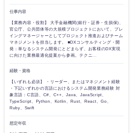
仕事内容
経営企
経営企画・事業企画
商社・卸
北海道・東北地方
【業務内容・役割】 大手金融機関(銀行・証券・生損保)、
画・事業
すべての経営企画・事業企
希望年収
企画
画
官公庁、公共団体等の大規模プロジェクトにおいて、プレ
経営ボード
北海道
青森県
イングマネージャーとしてプロジェクト推進およびチーム
エネルギー・資源・環境
マネジメントを担当します。 ■DXコンサルティング・開
20代
30代
経営ボー
事業企画・事業開発
管理
推奨年齢
発：単なるシステム開発にとどまらず、お客様のDX実現
ド
秋田県
岩手県
自動車・機械・船舶
に向けた業務最適化提案から参画。テクニ...
40代
50代
事業管理
SCM
管理
宮城県
山形県
経験・資格
電気・電子・半導体
人事
新規事業企画・立上げ
SCM
【いずれも必須】 ・リーダー、またはマネジメント経験
福島県
・下記いずれかの言語におけるシステム開発業務経験 対
素材・化学・金属
フリーワード
マーケティング
M&A・事業投資
人事
象言語：C言語、C#、C++、Java、JavaScript、
TypeScript、Python、Kotlin、Rust、React、Go、
営業
食品・化粧品・アパレル・消費財
Ruby、Swift
マーケテ
こだわり条件を入力ください
経営企画
ィング
サービス
想定年収
急募
第二新卒
メディカル・ヘルスケア・ライフサイエンス
政策渉外
営業