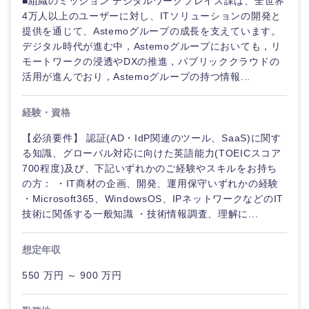
■組織のミッション デジタルワークプレイス課は、全世界
選択する
選択する
選択する
選択する
4万人以上のユーザーに対し、ITソリューションの開発と
提供を通じて、Astemoグループの成長を支えています。
デジタル時代が進む中，Astemoグループにおいても，リ
モートワークの浸透やDXの推進，パブリッククラウドの
活用が進んでおり，Astemoグループの持つ情報...
経験・資格
【必須要件】 認証(AD・IdP関連のツール、SaaS)に関す
る知識、グローバル対応に向けた英語能力(TOEICスコア
700程度)及び、下記いずれかのご経験やスキルをお持ち
の方： ・IT商材の企画、開発、運用保守いずれかの経験
・Microsoft365、WindowsOS、IPネットワークなどのIT
技術に関係する一般知識 ・技術情報調査、理解に...
想定年収
550 万円 ～ 900 万円