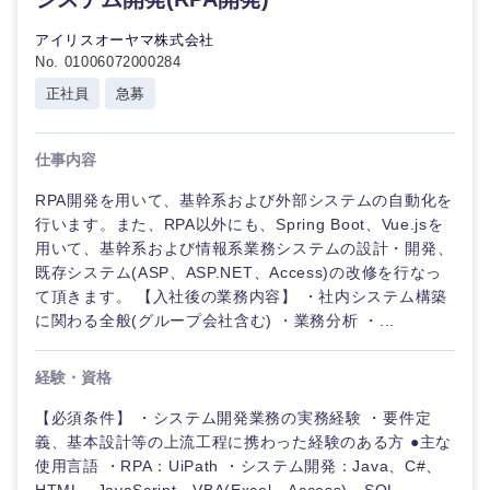
アイリスオーヤマ株式会社
No. 01006072000284
正社員
急募
仕事内容
RPA開発を用いて、基幹系および外部システムの自動化を
行います。また、RPA以外にも、Spring Boot、Vue.jsを
用いて、基幹系および情報系業務システムの設計・開発、
既存システム(ASP、ASP.NET、Access)の改修を行なっ
て頂きます。 【入社後の業務内容】 ・社内システム構築
に関わる全般(グループ会社含む) ・業務分析 ・...
経験・資格
【必須条件】 ・システム開発業務の実務経験 ・要件定
義、基本設計等の上流工程に携わった経験のある方 ●主な
中国・四国地方
使用言語 ・RPA：UiPath ・システム開発：Java、C#、