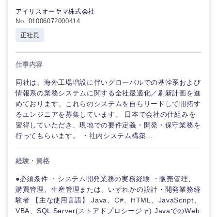
アイリスオーヤマ株式会社
No. 01006072000414
正社員
仕事内容
同社は、海外工場増設に伴いグローバルでの基幹系および
東海地方
情報系の業務システムに関する全社最適化／刷新計画を進
めております。これらのシステムを自らリードして開拓す
岐阜県
静岡県
るエンジニアを募集しています。 日本で会社の仕組みを
習得していただき、現地での要件定義・開発・保守業務を
行ってもらいます。 ・社内システム構築...
愛知県
三重県
経験・資格
●必須条件 ・システム開発業務の実務経験 ・販売管理、
購買管理、生産管理または、いずれかの設計・開発業務経
験者 【主な使用言語】 Java、C#、HTML、JavaScript、
VBA、SQL Server(ストアドプロシージャ) JavaでのWeb