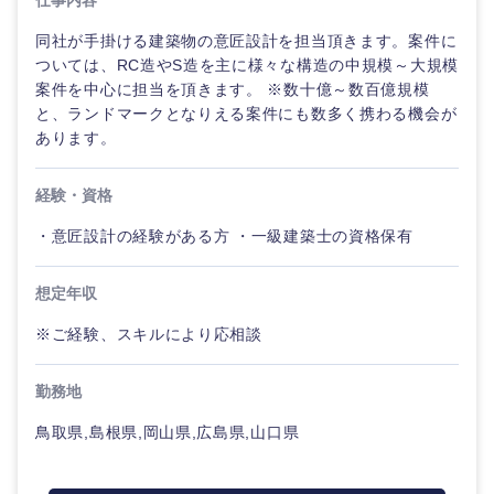
仕事内容
法律・特許事務所・監査法人
不動産専
同社が手掛ける建築物の意匠設計を担当頂きます。案件に
門職
ついては、RC造やS造を主に様々な構造の中規模～大規模
人材・アウトソーシング
案件を中心に担当を頂きます。 ※数十億～数百億規模
建
と、ランドマークとなりえる案件にも数多く携わる機会が
設・
あります。
施
サービス
東海地方
工
管
経験・資格
理
その他
岐阜県
静岡県
・意匠設計の経験がある方 ・一級建築士の資格保有
事務職
愛知県
三重県
想定年収
その他
※ご経験、スキルにより応相談
勤務地
鳥取県,島根県,岡山県,広島県,山口県
近畿地方