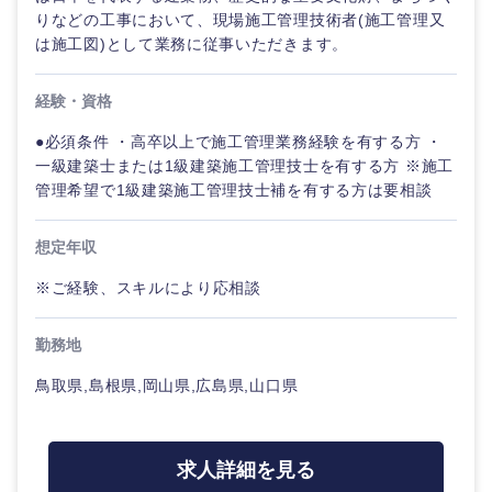
りなどの工事において、現場施工管理技術者(施工管理又
は施工図)として業務に従事いただきます。
山口県
徳島県
経験・資格
香川県
愛媛県
●必須条件 ・高卒以上で施工管理業務経験を有する方 ・
一級建築士または1級建築施工管理技士を有する方 ※施工
高知県
管理希望で1級建築施工管理技士補を有する方は要相談
想定年収
※ご経験、スキルにより応相談
勤務地
九州・沖縄
鳥取県,島根県,岡山県,広島県,山口県
福岡県
佐賀県
求人詳細を見る
長崎県
熊本県