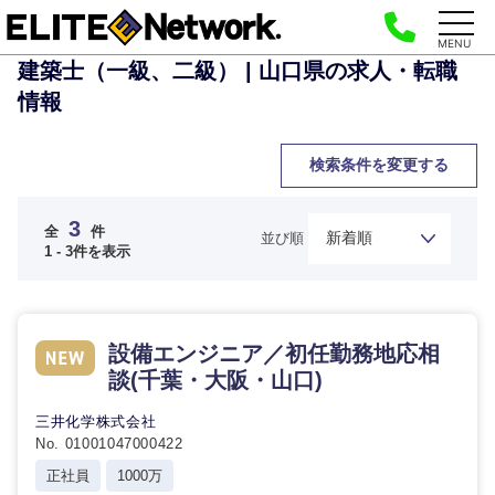
MENU
建築士（一級、二級） | 山口県の求人・転職
情報
検索条件を変更する
3
全
件
並び順
1 - 3件を表示
ご希望の職種を選択してください
ご希望の職種を選択してください
ご希望の業界を選択してください
ご希望の勤務地を選択してください
ご希望条件を入力ください
設備エンジニア／初任勤務地応相
経営企
経営企画・事業企画
商社・卸
談(千葉・大阪・山口)
北海道・東北地方
画・事業
すべての経営企画・事業企
希望年収
企画
画
三井化学株式会社
経営ボード
北海道
青森県
エネルギー・資源・環境
No. 01001047000422
20代
30代
経営ボー
事業企画・事業開発
正社員
1000万
管理
推奨年齢
ド