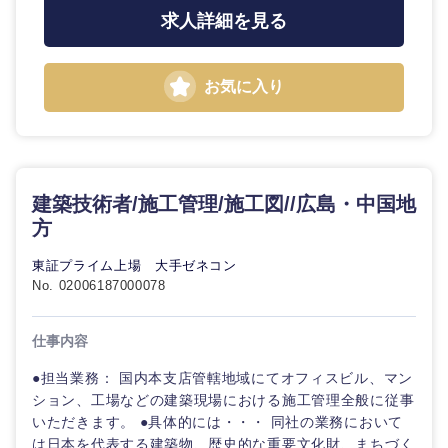
求人詳細を見る
滋賀県
京都府
お気に入り
大阪府
兵庫県
奈良県
和歌山県
建築技術者/施工管理/施工図//広島・中国地
方
東証プライム上場 大手ゼネコン
No. 02006187000078
中国・四国地方
仕事内容
●担当業務： 国内本支店管轄地域にてオフィスビル、マン
鳥取県
島根県
ション、工場などの建築現場における施工管理全般に従事
いただきます。 ●具体的には・・・ 同社の業務において
岡山県
広島県
は日本を代表する建築物、歴史的な重要文化財、まちづく