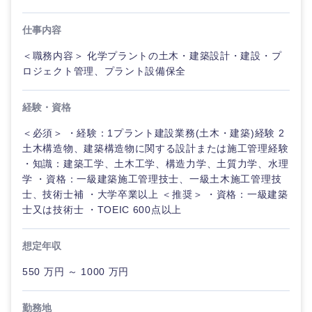
秋田県
岩手県
自動車・機械・船舶
40代
50代
事業管理
SCM
仕事内容
管理
宮城県
山形県
電気・電子・半導体
＜職務内容＞ 化学プラントの土木・建築設計・建設・プ
人事
新規事業企画・立上げ
SCM
ロジェクト管理、プラント設備保全
福島県
素材・化学・金属
フリーワード
マーケティング
M&A・事業投資
人事
経験・資格
営業
＜必須＞ ・経験：1プラント建設業務(土木・建築)経験 2
食品・化粧品・アパレル・消費財
マーケテ
こだわり条件を入力ください
経営企画
土木構造物、建築構造物に関する設計または施工管理経験
ィング
・知識：建築工学、土木工学、構造力学、土質力学、水理
サービス
急募
第二新卒
メディカル・ヘルスケア・ライフサイエンス
政策渉外
学 ・資格：一級建築施工管理技士、一級土木施工管理技
営業
士、技術士補 ・大学卒業以上 ＜推奨＞ ・資格：一級建築
クリエイティブ
関東地方
士又は技術士 ・TOEIC 600点以上
スタートアップ企
その他企画業務
金融
上場企業
サービス
業
コンサルタント
茨城県
栃木県
想定年収
クリエイ
建設・不動産
外資系企業
英語を活かす
ティブ
専門職
550 万円 ～ 1000 万円
群馬県
埼玉県
倉庫・運輸・物流
転勤なし
海外勤務あり
コンサル
技術職（IT）、Webサービス・制作、ゲーム
勤務地