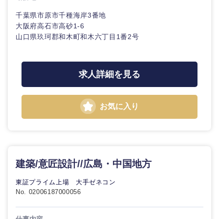
タント
千葉県
東京都
千葉県市原市千種海岸3番地
技術職（モノづくり）
小売・通販・外食
年間休日120日以
大阪府高石市高砂1-6
フルリモート
専門職
上
神奈川県
山口県玖珂郡和木町和木六丁目1番2号
金融専門職
IT・通信
技術職
完全週休2日制
社宅・家賃補助有
（IT）、
メディカル
Webサー
求人詳細を見る
ビス・制
WEBサービス
作、ゲー
不動産専門職
ム
お気に入り
コンサル・シンクタンク
建設・施工管理
甲信越・北陸
技術職
（モノづ
広告・宣伝・印刷
くり）
事務職
新潟県
富山県
建築/意匠設計//広島・中国地方
金融専門
その他
マスメディア
職
石川県
福井県
東証プライム上場 大手ゼネコン
No. 02006187000056
エンターテイメント
メディカ
山梨県
長野県
ル