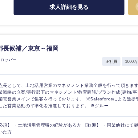
求人詳細を見る
部長候補／東京～福岡
ベロッパー
正社員
1000万
点長として、土地活用営業のマネジメント業務全般を行って頂きます
業戦略の立案/実行部下のマネジメント/教育商談/プラン作成(建物/事
架電営業メインで集客を行っております。 ※Salesforceによる進捗
した営業活動の平準化を推進しております。 ※グルー...
選択する
選択する
選択する
選択する
必須】 ・土地活用管理職の経験がある方 【歓迎】 ・同業他社にて
いた方