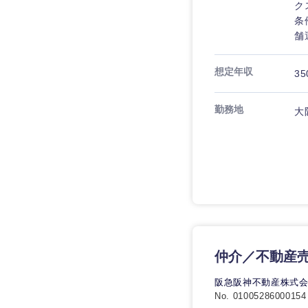
ク
条
舗
想定年収
35
勤務地
大
仲介／不動産
阪急阪神不動産株式
No. 01005286000154