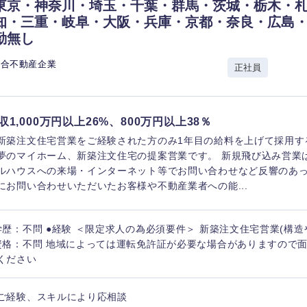
岩手県
事業管理
群馬県
東京・神奈川・埼玉・千葉・群馬・茨城・栃木・
知・三重・岐阜・大阪・兵庫・京都・奈良・広島
山形県
新規事業企画・立上げ
千葉県
勤無し
M&A・事業投資
神奈川県
総合不動産企業
レル・消費財
正社員
経営企画
入力ください
ケア・ライフサイエンス
政策渉外
収1,000万円以上26%、800万円以上38％
第二新卒
上場
その他企画業務
新築注文住宅営業をご経験された方のみ1年目の給料を上げて採用す
夢のマイホーム、新築注文住宅の提案営業です。 新規飛び込み営業
ルハウスへの来場・インターネット等でお問い合わせなど反響のあ
外資系企業
英語
にお問い合わせいただいたお客様や不動産業者への能...
海外勤務あり
フル
学歴：不問 ●経験 ＜限定求人の為必須要件＞ 新築注文住宅営業(構造
資格：不問 地域によっては運転免許証が必要な場合がありますので
ください
完全週休2日制
社宅
ンク
ご経験、スキルにより応相談