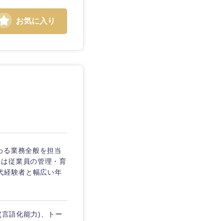
お気に入り
わる業務全般を担当
には従業員の管理・育
代経験者と幅広い年
島根県
広島県
(言語化能力)、トー
徳島県