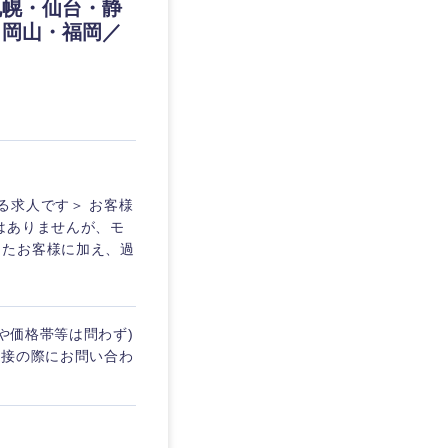
埼玉県
札幌・仙台・静
・岡山・福岡／
東京都
企業
る求人です＞ お客様
はありませんが、モ
ったお客様に加え、過
を活かす
リモート
や価格帯等は問わず)
面接の際にお問い合わ
・家賃補助有