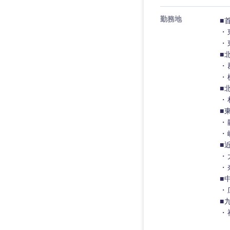
技術職（IT）、Webサービ
技術職（IT）、Webサービ
マスメディア
制作、ゲーム
勤務地
■
技術職（モノづくり）
エンターテイメント
・
・
技術職（モノづくり）
法律・特許事務所・
金融専門職
■
・
人材・アウトソーシ
金融専門職
甲信越・北陸
・
メディカル
サービス
■
新潟県
メディカル
・
その他
不動産専門職
■
石川県
不動産専門職
・
建設・施工管理
・
山梨県
■
建設・施工管理
・
事務職
・
事務職
■
その他
・
その他
■
・