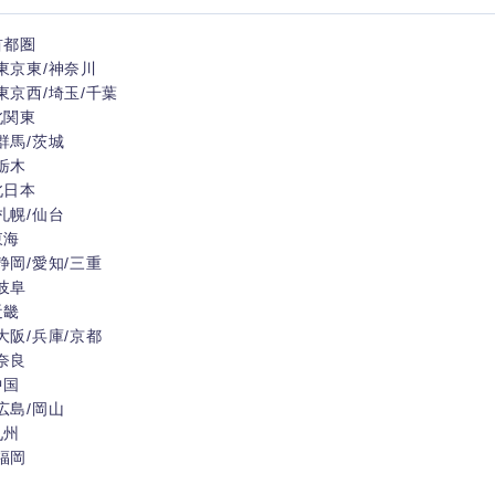
ス・制作、ゲーム
ス・
選択する
首都圏
東京東/神奈川
東京西/埼玉/千葉
監査法人
北関東
群馬/茨城
ング
東海地方
栃木
北日本
富山県
岐阜県
札幌/仙台
東海
福井県
愛知県
静岡/愛知/三重
岐阜
長野県
近畿
大阪/兵庫/京都
奈良
中国
広島/岡山
九州
福岡