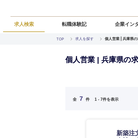
求人検索
転職体験記
企業イン
求人を探す
個人営業 | 兵庫県
TOP
個人営業 | 兵庫県の
ご希望の職種を
ご希望の職種を
ご希望の業界を
ご希望の勤務地
ご希望条件を入
7
全
件
1 - 7件を表示
希望年収
経営企画・事業企画
経営企画・事業企画
商社・卸
北海道・東北
エネルギー・資源・
経営ボード
経営ボード
北海道
推奨年齢
新築注
自動車・機械・船舶