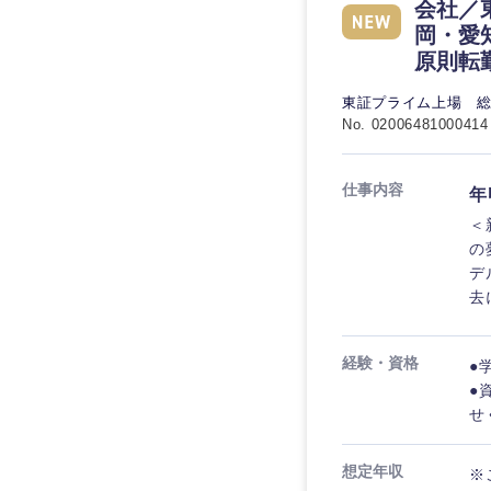
秋田県
管理
会社／
管理
電気・電子・半導体
岡・愛
宮城県
フリーワード
原則転
SCM
SCM
素材・化学・金属
福島県
東証プライム上場 
食品・化粧品・アパ
人事
人事
No. 02006481000414
こだわり条件を
メディカル・ヘルス
マーケティング
マーケティング
金融
仕事内容
年
急募
営業
＜
建設・不動産
営業
の
倉庫・運輸・物流
デ
スタートアップ企業
サービス
サービス
去
小売・通販・外食
クリエイティブ
クリエイティブ
IT・通信
転勤なし
経験・資格
●
コンサルタント
WEBサービス
●
コンサルタント
せ
年間休日120日以上
コンサル・シンクタ
専門職
専門職
広告・宣伝・印刷
想定年収
※