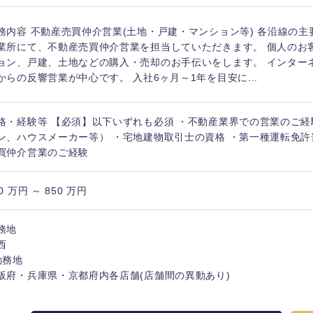
務内容 不動産売買仲介営業(土地・戸建・マンション等) 各沿線の
業所にて、不動産売買仲介営業を担当していただきます。 個人のお
ョン、戸建、土地などの購入・売却のお手伝いをします。 インター
からの反響営業が中心です。 入社6ヶ月～1年を目安に...
海外
格・経験等 【必須】以下いずれも必須 ・不動産業界での営業のご
佐賀県
ン、ハウスメーカー等） ・宅地建物取引士の資格 ・第一種運転免許
熊本県
買仲介営業のご経験
宮崎県
0 万円 ～ 850 万円
沖縄県
務地
西
勤務地
阪府・兵庫県・京都府内各店舗(店舗間の異動あり)