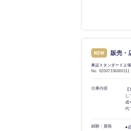
販売・
東証スタンダード上場
No. 02007336000111
仕事内容
【
近畿地方
し
成
滋賀県
代
大阪府
経験・資格
●
奈良県