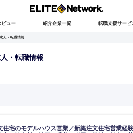
タビュー
紹介企業一覧
転職支援サービ
の求人・転職情報
求人・転職情報
選択してください
選択してください
選択してください
を選択してください
力ください
地方
すべての経営企画・事業企画
関東地方
環境
青森県
事業企画・事業開発
茨城県
20代
30代
40代
50代
文住宅のモデルハウス営業／新築注文住宅営業経