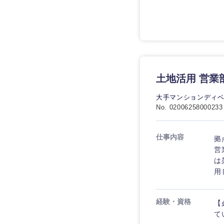
土地活用 営業
大手マンションディ
No. 02006258000233
仕事内容
拠
営
は
用
経験・資格
【
て