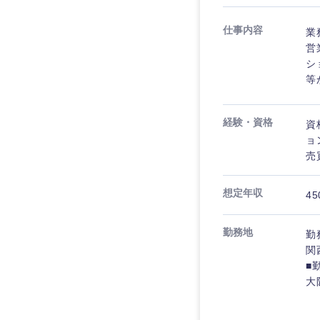
仕事内容
業
営
シ
等
九州・沖縄
経験・資格
資
福岡県
ョ
長崎県
売
大分県
想定年収
45
鹿児島県
勤務地
勤
関
■
大