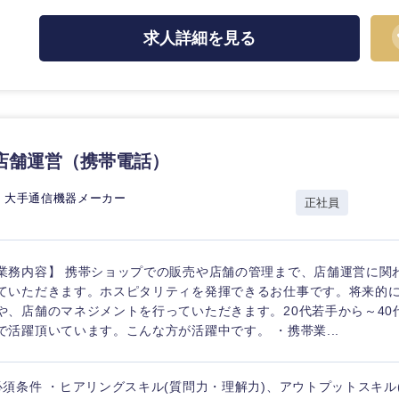
求人詳細を見る
店舗運営（携帯電話）
 大手通信機器メーカー
正社員
業務内容】 携帯ショップでの販売や店舗の管理まで、店舗運営に関
中国・四国地方
ていただきます。ホスピタリティを発揮できるお仕事です。将来的
や、店舗のマネジメントを行っていただきます。20代若手から～40
京都府
鳥取県
で活躍頂いています。こんな方が活躍中です。 ・携帯業...
兵庫県
岡山県
必須条件 ・ヒアリングスキル(質問力・理解力)、アウトプットスキル
和歌山県
山口県