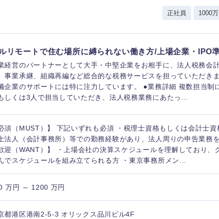
レル・消費財
正社員
1000万
経営企画
入力ください
ケア・ライフサイエンス
政策渉外
第二新卒
上場
その他企画業務
ルリモートで住む場所に縛られない働き方/上場企業・IPO
業経営のパートナーとして大手・中堅企業をお相手に、法人税務会
、事業承継、組織再編など総合的な税務サービスを担っていただきま
外資系企業
英語
備企業のサポートには特に注力しています。 ●業務詳細 複数担当制
もしくは3人で担当していただき、法人税務業務にあたっ...
海外勤務あり
フル
東海地方
必須（MUST）】 下記いずれも必須 ・税理士資格もしくは会計士資
士法人（会計事務所）等での勤務経験があり、法人周りの申告業務
富山県
岐阜県
完全週休2日制
社宅
ンク
歓迎（WANT）】 ・上場会社の決算スケジュールを理解しており、
福井県
愛知県
んでスケジュールを組み立てられる方 ・東京事務所メン...
長野県
ス・制作、ゲーム
ス・
0 万円 ～ 1200 万円
選択する
京都港区港南2-5-3 オリックス品川ビル4F