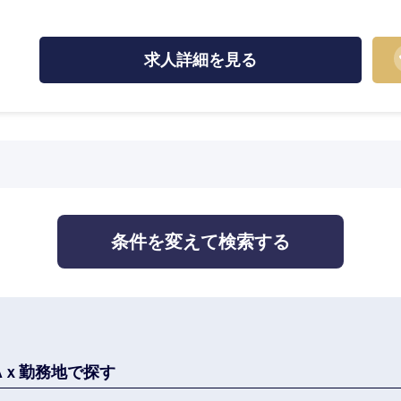
監査法人
ング
求人詳細を見る
中国・四国地方
京都府
鳥取県
兵庫県
岡山県
条件を変えて検索する
和歌山県
山口県
香川県
高知県
Aｘ勤務地で探す