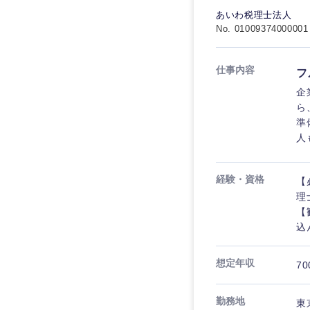
食品・化粧品・アパ
人事
人事
あいわ税理士法人
こだわり条件を
No. 01009374000001
メディカル・ヘルス
マーケティング
マーケティング
金融
急募
仕事内容
フ
営業
建設・不動産
営業
企
ら
倉庫・運輸・物流
スタートアップ企業
サービス
サービス
準
小売・通販・外食
人
クリエイティブ
クリエイティブ
IT・通信
転勤なし
甲信越・北陸
経験・資格
【
コンサルタント
WEBサービス
コンサルタント
理
新潟県
年間休日120日以上
コンサル・シンクタ
【
専門職
石川県
専門職
込
広告・宣伝・印刷
山梨県
技術職（IT）、Webサービ
技術職（IT）、Webサービ
マスメディア
想定年収
70
制作、ゲーム
技術職（モノづくり）
エンターテイメント
勤務地
東
技術職（モノづくり）