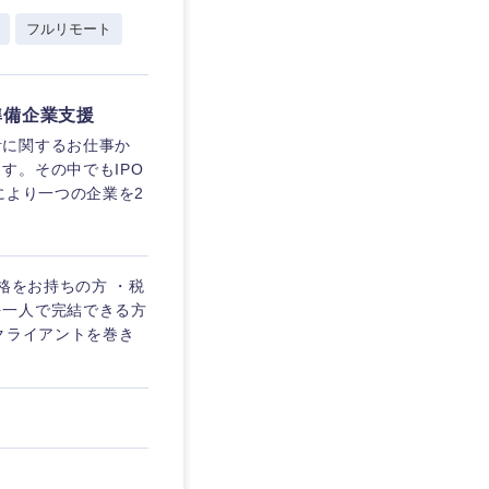
フルリモート
企業
準備企業支援
計に関するお仕事か
す。その中でもIPO
を活かす
により一つの企業を2
リモート
格をお持ちの方 ・税
を一人で完結できる方
静岡県
・家賃補助有
クライアントを巻き
三重県