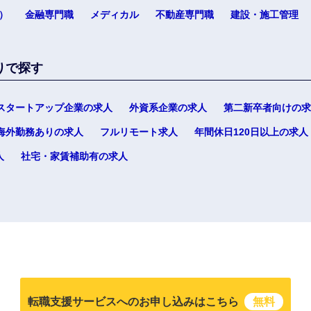
）
金融専門職
メディカル
不動産専門職
建設・施工管理
りで探す
スタートアップ企業の求人
外資系企業の求人
第二新卒者向けの求
選択する
選択する
選択する
選択する
海外勤務ありの求人
フルリモート求人
年間休日120日以上の求人
人
社宅・家賃補助有の求人
転職支援サービスへのお申し込みはこちら
無料