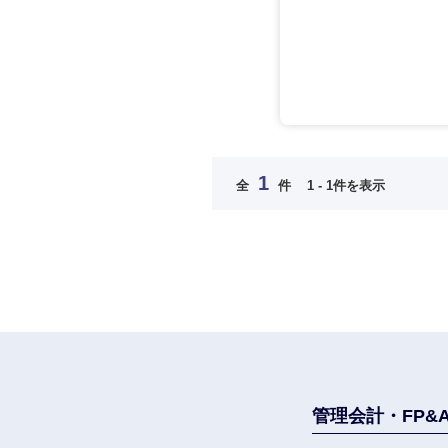
法律・特許事務所・
金融専門職
人材・アウトソーシ
金融専門職
メディカル
サービス
メディカル
その他
不動産専門職
不動産専門職
近畿地方
建設・施工管理
1
全
件
1 - 1件を表示
建設・施工管理
滋賀県
事務職
大阪府
事務職
その他
奈良県
その他
管理会計・FP&