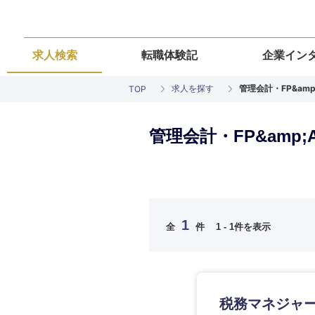
求人検索
転職体験記
企業イン
求人を探す
管理会計・FP&amp
TOP
管理会計・FP&amp;
ご希望の職種を
ご希望の職種を
ご希望の業界を
ご希望の勤務地
ご希望条件を入
希望年収
経営企画・事業企画
経営企画・事業企画
商社・卸
北海道・東北
エネルギー・資源・
経営ボード
1
経営ボード
全
件
1 - 1件を表示
北海道
推奨年齢
自動車・機械・船舶
秋田県
管理
管理
電気・電子・半導体
宮城県
フリーワード
SCM
SCM
素材・化学・金属
税務マネジャ
福島県