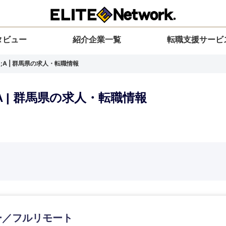
タビュー
紹介企業一覧
転職支援サービ
;A | 群馬県の求人・転職情報
A | 群馬県の求人・転職情報
選択してください
選択してください
選択してください
を選択してください
力ください
地方
すべての経営企画・事業企画
関東地方
環境
青森県
事業企画・事業開発
茨城県
20代
30代
40代
50代
岩手県
事業管理
群馬県
山形県
新規事業企画・立上げ
千葉県
ー／フルリモート
M&A・事業投資
神奈川県