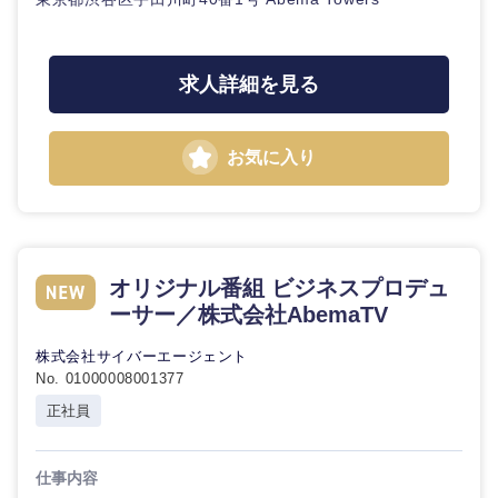
求人詳細を見る
お気に入り
九州・沖縄
オリジナル番組 ビジネスプロデュ
ーサー／株式会社AbemaTV
福岡県
佐賀県
株式会社サイバーエージェント
No. 01000008001377
長崎県
熊本県
正社員
大分県
宮崎県
仕事内容