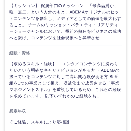
鹿児島県
沖縄県
【ミッション】 配属部門のミッション：「最高品質か、
唯一無二」という方針のもと、ABEMAオリジナルのヒッ
トコンテンツを創出し、メディアとしての価値を最大化す
ること。 チームのミッション：バラエティ・リアリティ
ーショージャンルにおいて、番組の熱狂をビジネスの成功
へと繋げ、コンテンツを社会現象へと昇華させ...
経験・資格
【求めるスキル・経験】 ・エンタメコンテンツに携わり
たいという明確なキャリアビジョンがある方 ・ABEMAで
扱っているコンテンツに対して高い関心度がある方 ※番
組を1つの事業として捉え、収益化まで成長させる「事業
マネジメントスキル」を重視しているため、これらの経験
を求めています。 以下いずれかのご経験をお...
想定年収
※ご経験、スキルにより応相談