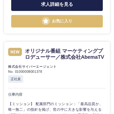
鳥取県
島根県
求人詳細を見る
岡山県
広島県
お気に入り
山口県
徳島県
香川県
愛媛県
オリジナル番組 マーケティングプ
ロデューサー／株式会社AbemaTV
高知県
株式会社サイバーエージェント
No. 01000008001378
正社員
仕事内容
【ミッション】 配属部門のミッション：「最高品質か、
唯一無二」の指針を掲げ、世の中に大きな影響を与える