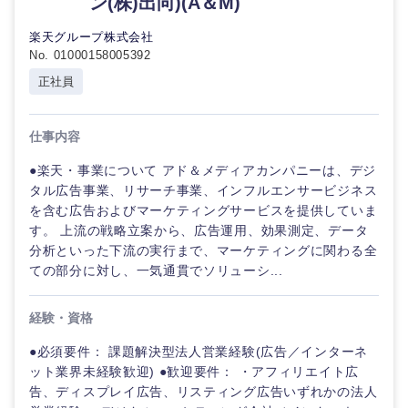
ン(株)出向)(A＆M)
イ
倉庫・運輸・物流
転勤なし
海外勤務あり
技術職（IT）、Webサービス・制作、ゲーム
テ
楽天グループ株式会社
ィ
No. 01000158005392
ブ
技術職（モノづくり）
小売・通販・外食
年間休日120日以
フルリモート
正社員
上
コンサル
金融専門職
タント
IT・通信
仕事内容
完全週休2日制
社宅・家賃補助有
メディカル
専門職
●楽天・事業について アド＆メディアカンパニーは、デジ
WEBサービス
タル広告事業、リサーチ事業、インフルエンサービジネス
不動産専門職
を含む広告およびマーケティングサービスを提供していま
技術職
（IT）、
す。 上流の戦略立案から、広告運用、効果測定、データ
コンサル・シンクタンク
Webサー
分析といった下流の実行まで、マーケティングに関わる全
建設・施工管理
ビス・制
ての部分に対し、一気通貫でソリューシ...
作、ゲー
広告・宣伝・印刷
ム
事務職
経験・資格
技術職
その他
マスメディア
●必須要件： 課題解決型法人営業経験(広告／インターネ
（モノづ
ット業界未経験歓迎) ●歓迎要件： ・アフィリエイト広
くり）
告、ディスプレイ広告、リスティング広告いずれかの法人
エンターテイメント