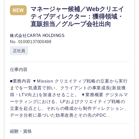
マネージャー候補／Webクリエイ
ティブディレクター：獲得領域・
選択する
選択する
選択する
選択する
直販担当／グループ会社出向
株式会社CARTA HOLDINGS
No. 01000137000498
正社員
仕事内容
■業務内容 ▼Mission クリエイティブ戦略の立案から実行
までを一気通貫で担い、クライアントの事業成長(新規獲
得・LTV向上)を加速させること。 ▼業務概要 デジタルマ
ーケティングにおける、LPおよびクリエイティブ戦略の
立案を起点とし、それらの構成から制作ディレクション、
データ分析に基づいた効果改善とその先のPDC...
経験・資格