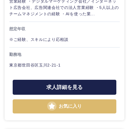
営業経験 ・デジタルマーケティング会社／インターネッ
金融専門
ト広告会社、広告関連会社での法人営業経験 ・5人以上の
職
チームマネジメントの経験 ・AIを使った業...
法律・特許事務所・監査法人
メディカ
想定年収
ル
人材・アウトソーシング
※ご経験、スキルにより応相談
不動産専
関東地方
門職
サービス
勤務地
茨城県
栃木県
建設・施
東京都世田谷区玉川2-21-1
その他
工管理
群馬県
埼玉県
事務職
求人詳細を見る
千葉県
東京都
その他
お気に入り
神奈川県