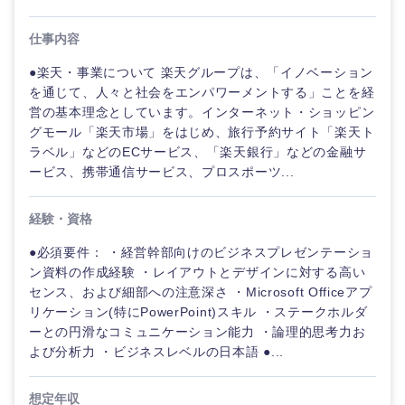
仕事内容
●楽天・事業について 楽天グループは、「イノベーション
を通じて、人々と社会をエンパワーメントする」ことを経
営の基本理念としています。インターネット・ショッピン
グモール「楽天市場」をはじめ、旅行予約サイト「楽天ト
ラベル」などのECサービス、「楽天銀行」などの金融サ
ービス、携帯通信サービス、プロスポーツ...
経験・資格
●必須要件： ・経営幹部向けのビジネスプレゼンテーショ
ン資料の作成経験 ・レイアウトとデザインに対する高い
ご希望の職種を選択してください
ご希望の職種を選択してください
ご希望の業界を選択してください
ご希望の勤務地を選択してください
ご希望条件を入力ください
センス、および細部への注意深さ ・Microsoft Officeアプ
リケーション(特にPowerPoint)スキル ・ステークホルダ
ーとの円滑なコミュニケーション能力 ・論理的思考力お
経営企
経営企画・事業企画
商社・卸
北海道・東北地方
よび分析力 ・ビジネスレベルの日本語 ●...
画・事業
すべての経営企画・事業企
希望年収
企画
画
経営ボード
北海道
青森県
エネルギー・資源・環境
想定年収