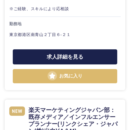
20代
30代
経営ボー
事業企画・事業開発
管理
推奨年齢
※ご経験、スキルにより応相談
ド
秋田県
岩手県
自動車・機械・船舶
40代
50代
事業管理
SCM
管理
勤務地
宮城県
山形県
電気・電子・半導体
東京都港区南青山２丁目６-２１
人事
新規事業企画・立上げ
SCM
福島県
素材・化学・金属
フリーワード
マーケティング
M&A・事業投資
人事
求人詳細を見る
営業
食品・化粧品・アパレル・消費財
マーケテ
こだわり条件を入力ください
経営企画
ィング
お気に入り
サービス
急募
第二新卒
メディカル・ヘルスケア・ライフサイエンス
政策渉外
営業
クリエイティブ
スタートアップ企
その他企画業務
金融
上場企業
サービス
業
コンサルタント
楽天マーケティングジャパン部：
既存メディア／インフルエンサー
ク
建設・不動産
外資系企業
英語を活かす
リ
専門職
プランナー(リンクシェア・ジャパ
エ