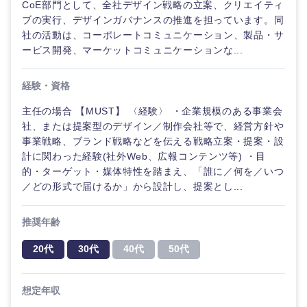
CoE部門として、全社デザイン戦略の立案、クリエイティ
ブの実行、デザインガバナンスの推進を担っています。同
社の活動は、コーポレートコミュニケーション、製品・サ
ービス開発、マーケットコミュニケーションな...
経験・資格
主任の場合 【MUST】 〈経験〉 ・企業規模のある事業会
社、または提案型のデザイン／制作会社等で、経営方針や
事業戦略、ブランド戦略などを伝える戦略立案・提案・設
計に関わった経験(社外Web、広報コンテンツ等) ・目
的・ターゲット・媒体特性を踏まえ、「誰に／何を／いつ
／どの形式で届けるか」から設計し、提案とし...
推奨年齢
20代
30代
40代
50代
想定年収