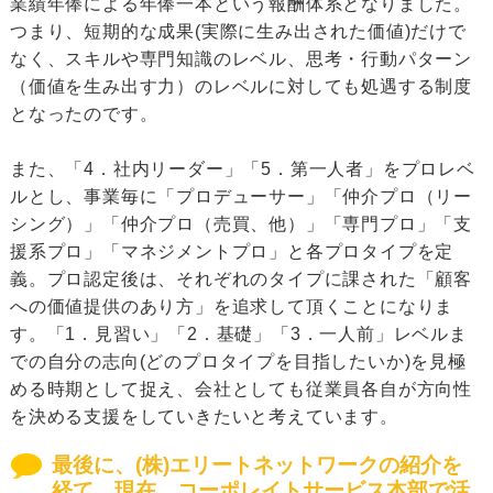
業績年俸による年俸一本という報酬体系となりました。
つまり、短期的な成果(実際に生み出された価値)だけで
なく、スキルや専門知識のレベル、思考・行動パターン
（価値を生み出す力）のレベルに対しても処遇する制度
となったのです。
また、「4．社内リーダー」「5．第一人者」をプロレベ
ルとし、事業毎に「プロデューサー」「仲介プロ（リー
シング）」「仲介プロ（売買、他）」「専門プロ」「支
援系プロ」「マネジメントプロ」と各プロタイプを定
義。プロ認定後は、それぞれのタイプに課された「顧客
への価値提供のあり方」を追求して頂くことになりま
す。「1．見習い」「2．基礎」「3．一人前」レベルま
での自分の志向(どのプロタイプを目指したいか)を見極
める時期として捉え、会社としても従業員各自が方向性
を決める支援をしていきたいと考えています。
最後に、(株)エリートネットワークの紹介を
経て、現在、コーポレイトサービス本部で活