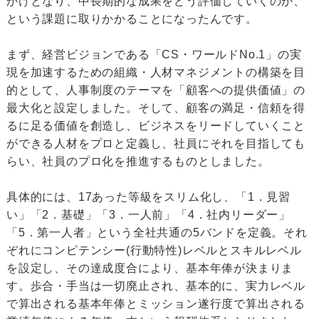
かけとなり、中長期的な成果をどう評価していくのか、
という課題に取りかかることになったんです。
まず、経営ビジョンである「CS・ワールドNo.1」の実
現を加速するための組織・人材マネジメントの構築を目
的として、人事制度のテーマを「顧客への提供価値」の
最大化と設定しました。そして、顧客の満足・信頼を得
るに足る価値を創造し、ビジネスをリードしていくこと
ができる人材をプロと定義し、社員にそれを目指しても
らい、社員のプロ化を推進するものとしました。
具体的には、17あった等級をスリム化し、「1．見習
い」「2．基礎」「3．一人前」「4．社内リーダー」
「5．第一人者」という全社共通の5バンドを定義。それ
ぞれにコンピテンシー(行動特性)レベルとスキルレベル
を設定し、その達成度合により、基本年俸が決まりま
す。歩合・手当は一切廃止され、基本的に、実力レベル
で算出される基本年俸とミッション遂行度で算出される