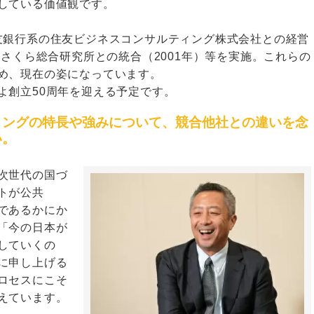
している価値観です。
友銀行系の住友ビジネスコンサルティング株式会社との経営
社さくら総合研究所との統合（2001年）等を実施。これらの
め、現在の姿になっています。
よ創立50周年を迎える予定です。
ィングの特長や強みについて、競合他社との違いを念
い。
次世代の国づ
トが公共
であるかにか
「今の日本が
していくの
に申し上げる
ロセスにこそ
えています。