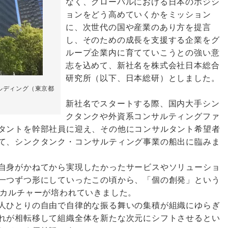
なく、グローバルにおける日本のポジシ
ョンをどう高めていくかをミッション
に、次世代の国や産業のあり方を提言
し、そのための成長を支援する企業をグ
ループ企業内に育てていこうとの強い意
志を込めて、新社名を株式会社日本総合
研究所（以下、日本総研）としました。
ビルディング（東京都
新社名でスタートする際、国内大手シン
クタンクや外資系コンサルティングファ
タントを幹部社員に迎え、その他にコンサルタント希望者
て、シンクタンク・コンサルティング事業の船出に臨みま
自身がかねてから実現したかったサービスやソリューショ
一つずつ形にしていったこの頃から、「個の創発」という
るカルチャーが培われていきました。
人ひとりの自由で自律的な振る舞いの集積が組織にゆらぎ
れが相転移して組織全体を新たな次元にシフトさせるとい