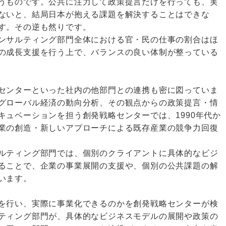
うものです。公共に注力して政策提言だけを行っても、実
ないと、結局日本が抱える課題を解決することはできな
す。その逆も然りです。
ンサルティング部門全体における官・民の仕事の割合はほ
の成長支援を行う上で、バランスの良い体制が整っている
センターといった社内の他部門との連携も密に図っていま
グローバル経済の動向分析、その観点からの政策提言・情
キュベーションを担う創発戦略センターでは、1990年代か
業の創造・新しいアプローチによる既存産業の競争力回復
ルティング部門では、個別のクライアントに具体的なビジ
ることで、企業の事業展開の支援や、個別の公共課題の解
います。
を行い、実際に事業化できるのかを創発戦略センターが検
ティング部門が、具体的なビジネスモデルの展開や政策の