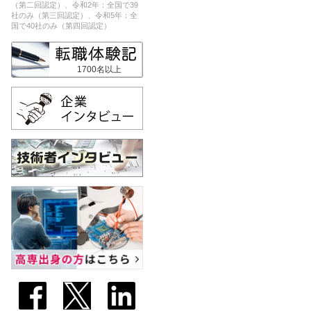
（第二回認定）、令和2年：全国で39
社のみ（第三回認定）、令和5年：全
国で40社のみ（第四回認定）
1700名以上