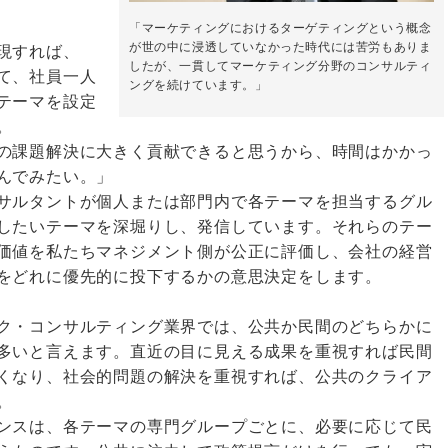
「マーケティングにおけるターゲティングという概念
が世の中に浸透していなかった時代には苦労もありま
現すれば、
したが、一貫してマーケティング分野のコンサルティ
て、社員一人
ングを続けています。」
テーマを設定
。
の課題解決に大きく貢献できると思うから、時間はかかっ
んでみたい。」
サルタントが個人または部門内で各テーマを担当するグル
したいテーマを深堀りし、発信しています。それらのテー
価値を私たちマネジメント側が公正に評価し、会社の経営
をどれに優先的に投下するかの意思決定をします。
ク・コンサルティング業界では、公共か民間のどちらかに
多いと言えます。直近の目に見える成果を重視すれば民間
くなり、社会的問題の解決を重視すれば、公共のクライア
。
ンスは、各テーマの専門グループごとに、必要に応じて民