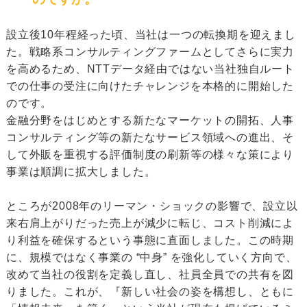
設立後10年程経った頃、当社は一つの転換期を迎えまし
た。戦略系コンサルティングファームとしてさらに実力
を高めるため、NTTデータ経由ではない当社独自ルート
での仕事の受注に向けたチャレンジを本格的に開始した
のです。
金融分野をはじめとする新たなマーケットの開拓、人事
コンサルティング等の新たなサービス領域への進出、そ
して外販を重視する評価制度の刷新等の様々な策により
事業は順調に拡大しました。
ところが2008年のリーマン・ショックの影響で、設立以
来右肩上がりだった売上が減少に転じ、コスト削減によ
り利益を確保するという事態に直面しました。この時期
に、規模ではなく事業の “中身” を強化していく方向で、
改めて当社の役割を定義し直し、社員全員での共有を図
りました。これが、『新しい社会の姿を構想し、ともに