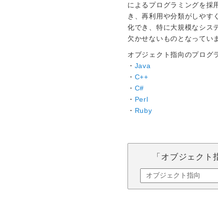
によるプログラミングを採
き、再利用や分類がしやす
化でき、特に大規模なシス
欠かせないものとなってい
オブジェクト指向のプログ
・
Java
・
C++
・
C#
・
Perl
・
Ruby
「オブジェクト