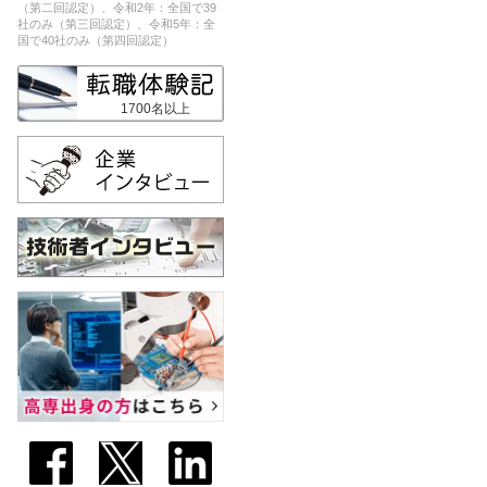
（第二回認定）、令和2年：全国で39
社のみ（第三回認定）、令和5年：全
国で40社のみ（第四回認定）
1700名以上