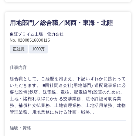
不
動
東海地方
産
人材・アウトソーシング
専
用地部門／総合職／関西・東海・北陸
門
岐阜県
静岡県
職
東証プライム上場 電力会社
サービス
No. 02008516000115
建設・施
愛知県
三重県
正社員
1000万
工管理
その他
事務職
仕事内容
総合職として、ご経歴を踏まえ、下記いずれかに携わって
その他
いただきます。 ■同社関連会社(用地部門) 送配電事業に必
要な設備(鉄塔、送電線、電柱、配電線等)設置のための、
近畿地方
土地・諸権利取得にかかる交渉業務、法令許認可取得業
務、補償料支払業務、土地管理業務、土地活用業務、建物
滋賀県
京都府
管理業務、用地業務における計画・戦略...
大阪府
兵庫県
経験・資格