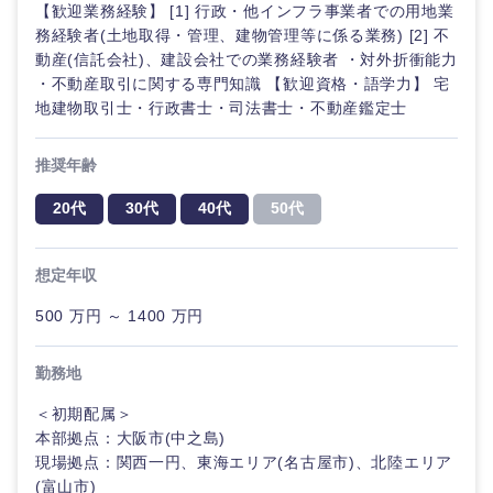
【歓迎業務経験】 [1] 行政・他インフラ事業者での用地業
奈良県
和歌山県
務経験者(土地取得・管理、建物管理等に係る業務) [2] 不
動産(信託会社)、建設会社での業務経験者 ・対外折衝能力
・不動産取引に関する専門知識 【歓迎資格・語学力】 宅
地建物取引士・行政書士・司法書士・不動産鑑定士
推奨年齢
中国・四国地方
20代
30代
40代
50代
鳥取県
島根県
想定年収
岡山県
広島県
500 万円 ～ 1400 万円
勤務地
山口県
徳島県
＜初期配属＞
香川県
愛媛県
本部拠点：大阪市(中之島)
現場拠点：関西一円、東海エリア(名古屋市)、北陸エリア
(富山市)