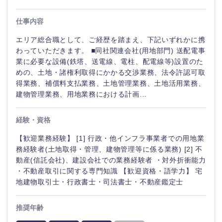
40代
50代
事業管理
SCM
管理
宮城県
山形県
仕事内容
電気・電子・半導体
人事
新規事業企画・立上げ
エリア総合職として、ご経歴を踏まえ、下記いずれかに携
SCM
福島県
わっていただきます。 ■同社関連会社(用地部門) 送配電事
素材・化学・金属
フリーワード
マーケティング
業に必要な設備(鉄塔、送電線、電柱、配電線等)設置のた
M&A・事業投資
人事
めの、土地・諸権利取得にかかる交渉業務、法令許認可取
得業務、補償料支払業務、土地管理業務、土地活用業務、
営業
食品・化粧品・アパレル・消費財
マーケテ
こだわり条件を入力ください
経営企画
建物管理業務、用地業務における計画...
ィング
サービス
急募
第二新卒
メディカル・ヘルスケア・ライフサイエンス
政策渉外
経験・資格
営業
関東地方
クリエイティブ
【歓迎業務経験】 [1] 行政・他インフラ事業者での用地業
スタートアップ企
その他企画業務
金融
上場企業
サービス
務経験者(土地取得・管理、建物管理等に係る業務) [2] 不
茨城県
栃木県
業
コンサルタント
動産(信託会社)、建設会社での業務経験者 ・対外折衝能力
・不動産取引に関する専門知識 【歓迎資格・語学力】 宅
クリエイ
建設・不動産
群馬県
埼玉県
外資系企業
英語を活かす
地建物取引士・行政書士・司法書士・不動産鑑定士
ティブ
専門職
千葉県
東京都
倉庫・運輸・物流
推奨年齢
転勤なし
海外勤務あり
コンサル
技術職（IT）、Webサービス・制作、ゲーム
タント