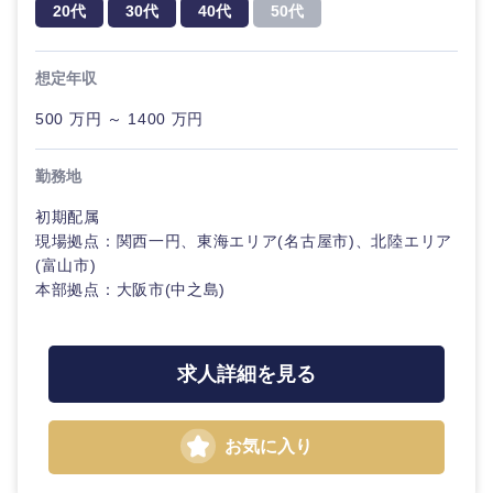
20代
30代
40代
50代
神奈川県
技術職（モノづくり）
小売・通販・外食
年間休日120日以
フルリモート
専門職
上
想定年収
金融専門職
IT・通信
技術職
完全週休2日制
社宅・家賃補助有
500 万円 ～ 1400 万円
（IT）、
メディカル
Webサー
ビス・制
WEBサービス
勤務地
作、ゲー
不動産専門職
甲信越・北陸
ム
初期配属
コンサル・シンクタンク
現場拠点：関西一円、東海エリア(名古屋市)、北陸エリア
建設・施工管理
新潟県
富山県
技術職
(富山市)
（モノづ
本部拠点：大阪市(中之島)
広告・宣伝・印刷
くり）
事務職
石川県
福井県
金融専門
その他
マスメディア
求人詳細を見る
職
山梨県
長野県
エンターテイメント
メディカ
お気に入り
ル
法律・特許事務所・監査法人