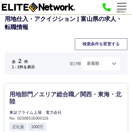
MENU
用地仕入・アクイジション | 富山県の求人・
転職情報
検索条件を変更する
2
全
件
並び順
1 - 2件を表示
ご希望の職種を選択してください
ご希望の職種を選択してください
ご希望の業界を選択してください
ご希望の勤務地を選択してください
ご希望条件を入力ください
用地部門／エリア総合職／関西・東海・北
経営企
経営企画・事業企画
商社・卸
北海道・東北地方
画・事業
すべての経営企画・事業企
陸
希望年収
企画
画
経営ボード
北海道
青森県
東証プライム上場 電力会社
エネルギー・資源・環境
No. 02008516000116
20代
30代
経営ボー
事業企画・事業開発
管理
推奨年齢
ド
正社員
1000万
秋田県
岩手県
自動車・機械・船舶