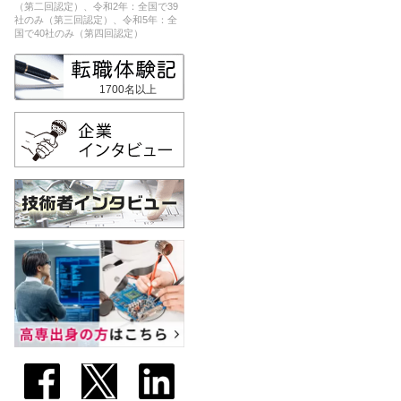
（第二回認定）、令和2年：全国で39
社のみ（第三回認定）、令和5年：全
国で40社のみ（第四回認定）
1700名以上