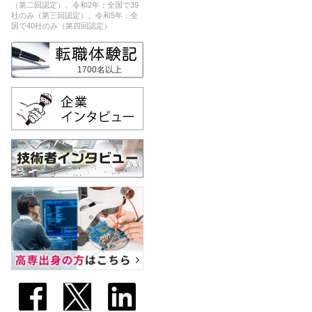
（第二回認定）、令和2年：全国で39
社のみ（第三回認定）、令和5年：全
国で40社のみ（第四回認定）
1700名以上