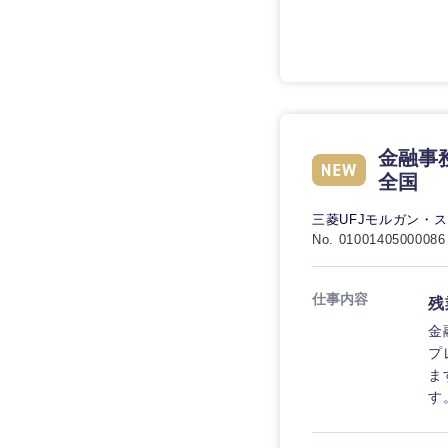
技術職（IT）、Webサービ
マスメディア
制作、ゲーム
技術職（モノづくり）
エンターテイメント
技術職（モノづくり）
法律・特許事務所・
甲信越・北陸
金融専門職
人材・アウトソーシ
金融専門職
新潟県
メディカル
サービス
金融事
石川県
メディカル
全国
その他
不動産専門職
山梨県
三菱UFJモルガン・
不動産専門職
No. 01001405000086
建設・施工管理
建設・施工管理
事務職
仕事内容
残
事務職
金
その他
プ
ま
その他
す