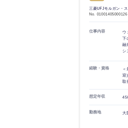
電気・電子・半導体
宮城県
フリーワード
三菱UFJモルガン・
SCM
SCM
素材・化学・金属
No. 01001405000126
福島県
食品・化粧品・アパ
人事
人事
こだわり条件を
仕事内容
ウ
メディカル・ヘルス
下
マーケティング
マーケティング
融
金融
急募
シ
営業
建設・不動産
営業
倉庫・運輸・物流
スタートアップ企業
経験・資格
サービス
＜
サービス
迎
小売・通販・外食
取
クリエイティブ
クリエイティブ
IT・通信
転勤なし
想定年収
コンサルタント
45
WEBサービス
コンサルタント
年間休日120日以上
コンサル・シンクタ
専門職
勤務地
大
専門職
広告・宣伝・印刷
技術職（IT）、Webサービ