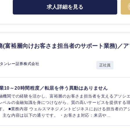
ス・
選択する
求人詳細を見る
監査法人
東海地方
ング
富山県
岐阜県
務(富裕層向けお客さま担当者のサポート業務)／
福井県
愛知県
長野県
スタンレー証券株式会社
正社員
業10～20時間程度／転居を伴う異動はありません
融機関での経験を活かし、富裕層のお客さま担当者を支えるアソシエ
レベルの金融知識を身につけながら、質の高いサービスを提供する
す。 ■業務内容 ウェルスマネジメントビジネスにおける担当者のア
。主な内容は以下の通りです。 ・お客さま対応：来店や...