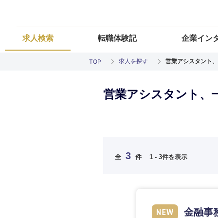
求人検索
転職体験記
企業イン
求人を探す
営業アシスタント、
TOP
営業アシスタント、一
ご希望の職種を
ご希望の職種を
ご希望の業界を
ご希望の勤務地
ご希望条件を入
3
全
件
1 - 3件を表示
希望年収
経営企画・事業企画
経営企画・事業企画
商社・卸
北海道・東北
エネルギー・資源・
経営ボード
経営ボード
北海道
推奨年齢
自動車・機械・船舶
金融事
秋田県
管理
管理