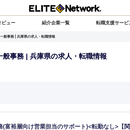
タビュー
紹介企業一覧
転職支援サービ
一般事務 | 兵庫県の求人・転職情報
般事務 | 兵庫県の求人・転職情報
選択してください
選択してください
選択してください
を選択してください
力ください
地方
すべての経営企画・事業企画
関東地方
環境
青森県
事業企画・事業開発
茨城県
20代
30代
40代
50代
務(富裕層向け営業担当のサポート)<転勤なし>【
岩手県
事業管理
群馬県