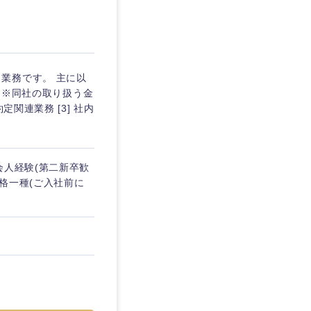
東京都
業務です。 主に以
) ※同社の取り扱う金
関連業務 [3] 社内
企業
を活かす
会人経験(第二新卒歓
資格一種(ご入社前に
リモート
・家賃補助有