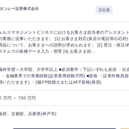
山形県
新規事業企画・立上げ
千葉県
スタンレー証券株式会社
正社員
M&A・事業投資
神奈川県
レル・消費財
経営企画
入力ください
ェルスマネジメントビジネスにおけるお客さま担当者のアシスタント
ケア・ライフサイエンス
の業務に従事いただきます。 [1] お客さま対応(来店や電話等の応対
政策渉外
商品について、お客さまへの説明が求められます。 [2] 受注・発注/約定
第二新卒
上場
その他企画業務
ステムでの各種データ入力・管理 [4] お客さま担...
外資系企業
英語
最終学歴＞大学院、大学卒以上 ■必須要件：下記いずれも必須 ・社
) ・金融業界での実務経験(証券業界経験不問) ■資格 ・証券外務員
得いただきます) ・2級FP技能士またはAFP資格(推奨)
海外勤務あり
フル
0 万円 ～ 700 万円
完全週休2日制
社宅
ンク
阪府、京都府、兵庫県(神戸市)
ス・制作、ゲーム