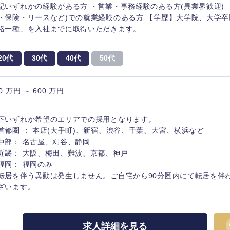
記いずれかの経験がある方 ・営業・事務経験のある方(異業界歓迎) 
・保険・リースなど)での就業経験のある方 【学歴】大学院、大学卒
格一種」を入社までに取得いただきます。
20代
30代
40代
50代
0 万円 ～ 600 万円
中国・四国地方
下いずれか希望のエリアでの採用となります。
首都圏 ： 本店(大手町)、新宿、渋谷、千葉、大宮、横浜など
京都府
鳥取県
中部： 名古屋、刈谷、静岡
近畿： 大阪、梅田、難波、京都、神戸
兵庫県
岡山県
福岡： 福岡のみ
転居を伴う異動は発生しません。ご自宅から90分圏内にて転居を伴
和歌山県
山口県
ざいます。
香川県
高知県
求人詳細を見る