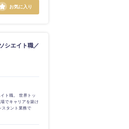
お気に入り
静岡県
アソシエイト職／
三重県
イト職。 世界トッ
現場でキャリアを築け
シスタント業務で