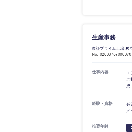
生産事務
東証プライム上場 独
No. 02008767000070
仕事内容
エ
ご
成
経験・資格
必
メ
推奨年齢
九州・沖縄