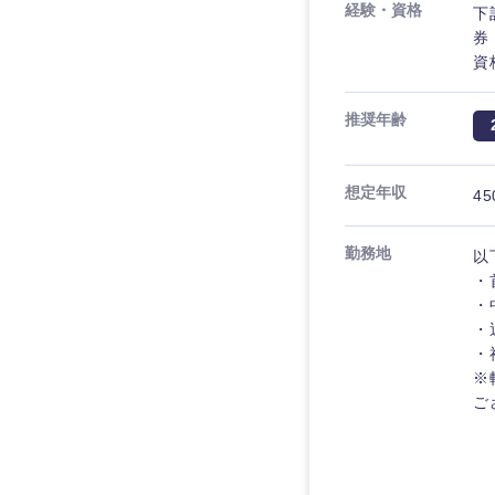
経験・資格
下
券
資
推奨年齢
想定年収
45
近畿地方
勤務地
以
・
滋賀県
・
・
大阪府
・
※
奈良県
ご