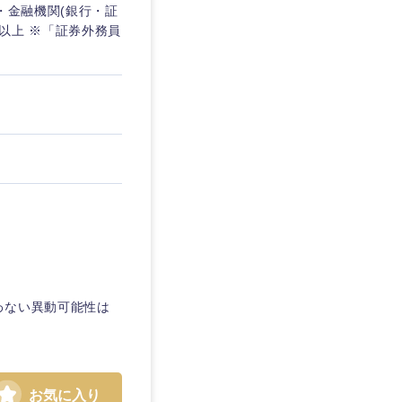
・金融機関(銀行・証
以上 ※「証券外務員
島根県
広島県
わない異動可能性は
徳島県
愛媛県
お気に入り