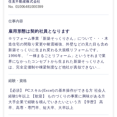
住友不動産株式会社
40代
50代
事業管理
SCM
No. 01006481000399
管理
宮城県
山形県
電気・電子・半導体
人事
新規事業企画・立上げ
SCM
仕事内容
福島県
素材・化学・金属
フリーワード
雇用形態は契約社員となります
マーケティング
M&A・事業投資
人事
※リフォーム事業「新築そっくりさん」について・・・木
造住宅の間取り変更や耐震補強、外壁などの見た目も含め
営業
食品・化粧品・アパレル・消費財
マーケテ
こだわり条件を入力ください
経営企画
新築そっくりに生まれ変わる大規模リフォームです。
ィング
1996年、「一棟まるごとリフォーム」というそれまで業
サービス
急募
第二新卒
メディカル・ヘルスケア・ライフサイエンス
界になかったコンセプトから生まれた新築そっくりさん
政策渉外
関東地方
営業
は、完全定価制や棟梁制度など他社が真似できない...
クリエイティブ
スタートアップ企
その他企画業務
金融
上場企業
サービス
茨城県
栃木県
業
経験・資格
コンサルタント
【必須】 PCスキル(Excel)の基本操作ができる方 社会人
クリエイ
建設・不動産
群馬県
埼玉県
外資系企業
英語を活かす
ティブ
経験1年以上 【歓迎】 ものづくりの事業に興味がある方
専門職
大手企業で経験を積んでいきたいという方 【学歴】 高
千葉県
東京都
卒、高専・専門卒、短大卒、大卒以上
倉庫・運輸・物流
転勤なし
海外勤務あり
コンサル
技術職（IT）、Webサービス・制作、ゲーム
タント