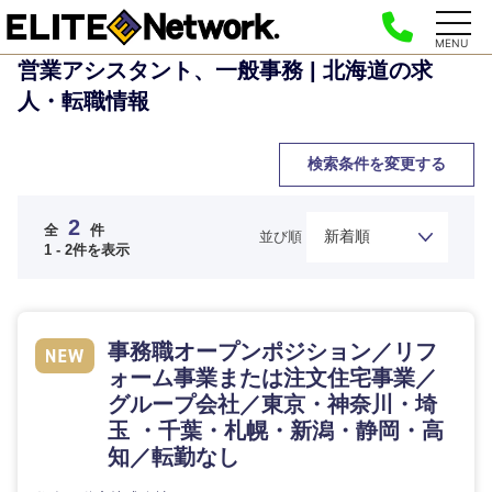
MENU
営業アシスタント、一般事務 | 北海道の求
人・転職情報
検索条件を変更する
2
全
件
並び順
1 - 2件を表示
ご希望の職種を選択してください
ご希望の職種を選択してください
ご希望の業界を選択してください
ご希望の勤務地を選択してください
ご希望条件を入力ください
事務職オープンポジション／リフ
経営企
経営企画・事業企画
商社・卸
北海道・東北地方
画・事業
すべての経営企画・事業企
希望年収
ォーム事業または注文住宅事業／
企画
画
グループ会社／東京・神奈川・埼
経営ボード
北海道
青森県
エネルギー・資源・環境
玉 ・千葉・札幌・新潟・静岡・高
20代
30代
経営ボー
事業企画・事業開発
知／転勤なし
管理
推奨年齢
ド
秋田県
岩手県
自動車・機械・船舶