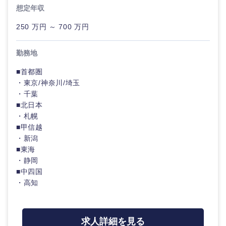
想定年収
神奈川県
技術職（モノづくり）
小売・通販・外食
年間休日120日以
フルリモート
専門職
上
250 万円 ～ 700 万円
金融専門職
IT・通信
技術職
完全週休2日制
社宅・家賃補助有
勤務地
（IT）、
メディカル
Webサー
■首都圏
ビス・制
WEBサービス
作、ゲー
・東京/神奈川/埼玉
甲信越・北陸
不動産専門職
ム
・千葉
コンサル・シンクタンク
■北日本
建設・施工管理
新潟県
富山県
・札幌
技術職
（モノづ
■甲信越
広告・宣伝・印刷
くり）
事務職
・新潟
石川県
福井県
■東海
・静岡
金融専門
その他
マスメディア
山梨県
長野県
職
■中四国
・高知
エンターテイメント
メディカ
ル
求人詳細を見る
法律・特許事務所・監査法人