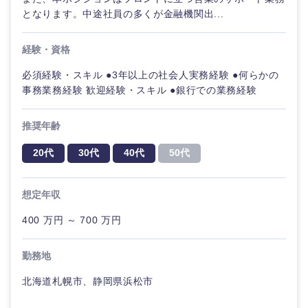
奈良県
和歌山県
となります。中途社員の多くが金融機関出...
経験・資格
必須経験・スキル ●3年以上の社会人実務経験 ●何らかの
事務業務経験 歓迎経験・スキル ●銀行での業務経験
中国・四国地方
推奨年齢
鳥取県
島根県
20代
30代
40代
50代
岡山県
広島県
想定年収
400 万円 ～ 700 万円
山口県
徳島県
勤務地
香川県
愛媛県
北海道札幌市、静岡県浜松市
高知県