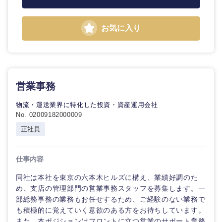
不動産専
門職
東海地方
お気に入り
人材・アウトソーシング
建設・施
岐阜県
静岡県
工管理
サービス
愛知県
三重県
事
務
営業事務
その他
職
物流・運送業界に特化した投資・資産運用会社
No. 02009182000009
その他
正社員
近畿地方
仕事内容
滋賀県
京都府
同社は本社を東京の六本木ヒルズに構え、業績好調のた
め、支店の管理部門の営業事務スタッフを募集します。一
部総務事務の業務もお任せするため、ご経験のない業務で
大阪府
兵庫県
も積極的に覚えていく意欲のある方をお待ちしています。
また、本ポジションはフロントに立つ営業のサポート業務