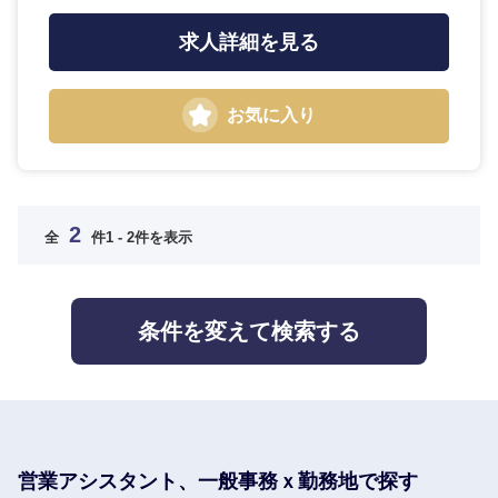
求人詳細を見る
お気に入り
九州・沖縄
福岡県
佐賀県
2
全
件
1 - 2件を表示
長崎県
熊本県
条件を変えて検索する
大分県
宮崎県
鹿児島県
沖縄県
営業アシスタント、一般事務ｘ勤務地で探す