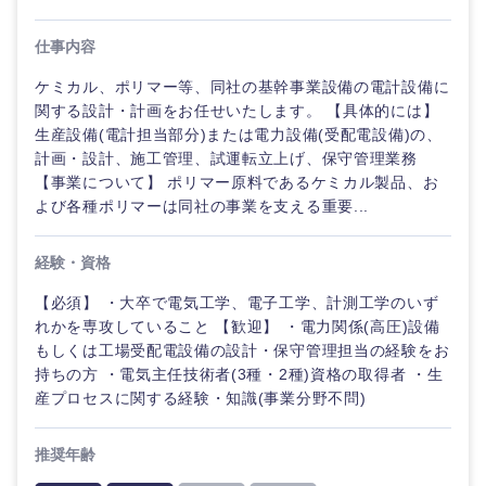
経営ボード
北海道
青森県
エネルギー・資源・環境
20代
30代
仕事内容
経営ボー
事業企画・事業開発
管理
推奨年齢
ド
秋田県
岩手県
自動車・機械・船舶
ケミカル、ポリマー等、同社の基幹事業設備の電計設備に
40代
50代
事業管理
関する設計・計画をお任せいたします。 【具体的には】
SCM
管理
生産設備(電計担当部分)または電力設備(受配電設備)の、
宮城県
山形県
電気・電子・半導体
計画・設計、施工管理、試運転立上げ、保守管理業務
人事
新規事業企画・立上げ
SCM
【事業について】 ポリマー原料であるケミカル製品、お
福島県
よび各種ポリマーは同社の事業を支える重要...
素材・化学・金属
フリーワード
マーケティング
M&A・事業投資
人事
経験・資格
営業
食品・化粧品・アパレル・消費財
マーケテ
こだわり条件を入力ください
経営企画
【必須】 ・大卒で電気工学、電子工学、計測工学のいず
ィング
れかを専攻していること 【歓迎】 ・電力関係(高圧)設備
サービス
急募
第二新卒
メディカル・ヘルスケア・ライフサイエンス
政策渉外
もしくは工場受配電設備の設計・保守管理担当の経験をお
営業
持ちの方 ・電気主任技術者(3種・2種)資格の取得者 ・生
クリエイティブ
産プロセスに関する経験・知識(事業分野不問)
スタートアップ企
その他企画業務
金融
上場企業
サービス
業
コンサルタント
推奨年齢
クリエイ
建設・不動産
外資系企業
英語を活かす