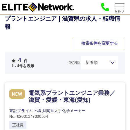
MENU
プラントエンジニア | 滋賀県の求人・転職情
報
検索条件を変更する
4
全
件
並び順
1 - 4件を表示
電気系プラントエンジニア業務／
ご希望の職種を選択してください
ご希望の職種を選択してください
ご希望の業界を選択してください
ご希望の勤務地を選択してください
ご希望条件を入力ください
滋賀・愛媛・東海(愛知)
東証プライム上場 財閥系大手化学メーカー
No. 02001347000564
経営企
経営企画・事業企画
商社・卸
北海道・東北地方
画・事業
すべての経営企画・事業企
希望年収
正社員
企画
画