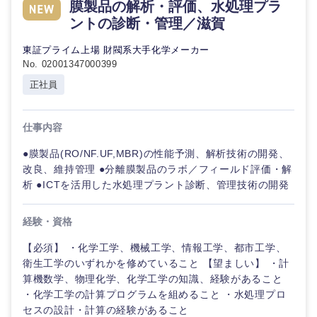
膜製品の解析・評価、水処理プラ
エンターテイメント
メディカ
ントの診断・管理／滋賀
ル
甲信越・北陸
東証プライム上場 財閥系大手化学メーカー
法律・特許事務所・監査法人
No. 02001347000399
不動産専
門職
新潟県
富山県
正社員
人材・アウトソーシング
建
石川県
福井県
仕事内容
設・
施
サービス
工
●膜製品(RO/NF.UF,MBR)の性能予測、解析技術の開発、
山梨県
長野県
管
改良、維持管理 ●分離膜製品のラボ／フィールド評価・解
理
析 ●ICTを活用した水処理プラント診断、管理技術の開発
その他
事務職
経験・資格
【必須】 ・化学工学、機械工学、情報工学、都市工学、
その他
衛生工学のいずれかを修めていること 【望ましい】 ・計
算機数学、物理化学、化学工学の知識、経験があること
・化学工学の計算プログラムを組めること ・水処理プロ
セスの設計・計算の経験があること