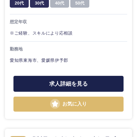
ティブ
専門職
20代
30代
40代
50代
関東地方
倉庫・運輸・物流
転勤なし
海外勤務あり
コンサル
技術職（IT）、Webサービス・制作、ゲーム
茨城県
栃木県
想定年収
タント
技術職（モノづくり）
※ご経験、スキルにより応相談
小売・通販・外食
年間休日120日以
フルリモート
群馬県
埼玉県
専門職
上
金融専門職
勤務地
IT・通信
千葉県
東京都
技術職
完全週休2日制
社宅・家賃補助有
（IT）、
愛知県東海市、愛媛県伊予郡
メディカル
Webサー
ビス・制
神奈川県
WEBサービス
作、ゲー
不動産専門職
ム
求人詳細を見る
コンサル・シンクタンク
建設・施工管理
技術職
（モノづ
お気に入り
広告・宣伝・印刷
くり）
事務職
金融専門
その他
マスメディア
職