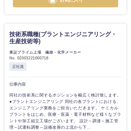
九州・沖縄
技術系職種(プラントエンジニアリング・
生産技術等)
福岡県
佐賀県
東証プライム上場 繊維・化学メーカー
No. 02003221000718
長崎県
熊本県
正社員
大分県
宮崎県
仕事内容
鹿児島県
沖縄県
同社の技術系に関するポジションを幅広く検討致します。
●プラントエンジニアリング 同社の各プラントにおける、
エンジニアリング業務をご担当いただきます。 ケミカル
プラントをはじめ、医療・医薬・電子材料など様々なプラ
ントや加工組立工場がございます。 設計～調達～施工管
理～試運転調整～設備改善の上流から下...