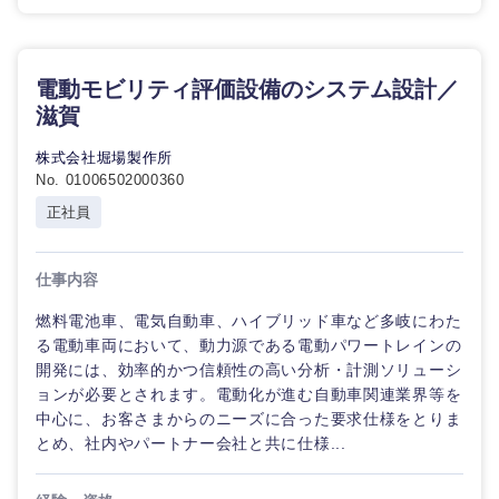
滋賀県
京都府
電動モビリティ評価設備のシステム設計／
滋賀
大阪府
兵庫県
株式会社堀場製作所
奈良県
和歌山県
No. 01006502000360
正社員
仕事内容
燃料電池車、電気自動車、ハイブリッド車など多岐にわた
る電動車両において、動力源である電動パワートレインの
開発には、効率的かつ信頼性の高い分析・計測ソリューシ
ョンが必要とされます。電動化が進む自動車関連業界等を
中心に、お客さまからのニーズに合った要求仕様をとりま
とめ、社内やパートナー会社と共に仕様...
中国・四国地方