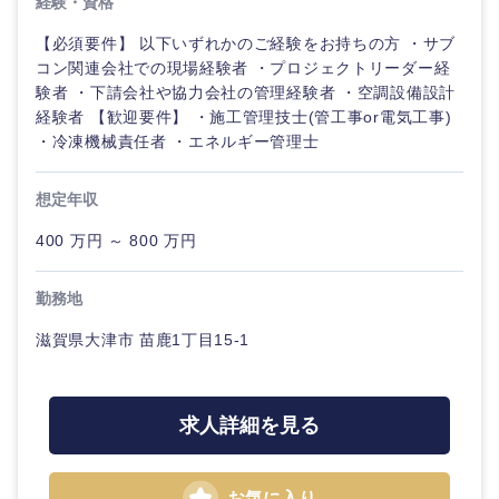
経験・資格
【必須要件】 以下いずれかのご経験をお持ちの方 ・サブ
鳥取県
島根県
コン関連会社での現場経験者 ・プロジェクトリーダー経
験者 ・下請会社や協力会社の管理経験者 ・空調設備設計
岡山県
広島県
経験者 【歓迎要件】 ・施工管理技士(管工事or電気工事)
・冷凍機械責任者 ・エネルギー管理士
山口県
徳島県
想定年収
香川県
愛媛県
400 万円 ～ 800 万円
高知県
勤務地
滋賀県大津市 苗鹿1丁目15-1
求人詳細を見る
お気に入り