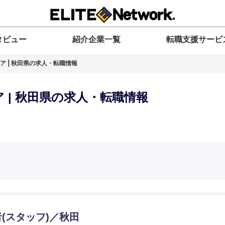
タビュー
紹介企業一覧
転職支援サービ
ア | 秋田県の求人・転職情報
 | 秋田県の求人・転職情報
選択してください
選択してください
選択してください
を選択してください
力ください
地方
すべての経営企画・事業企画
関東地方
環境
青森県
事業企画・事業開発
茨城県
20代
30代
40代
50代
(スタッフ)／秋田
岩手県
事業管理
群馬県