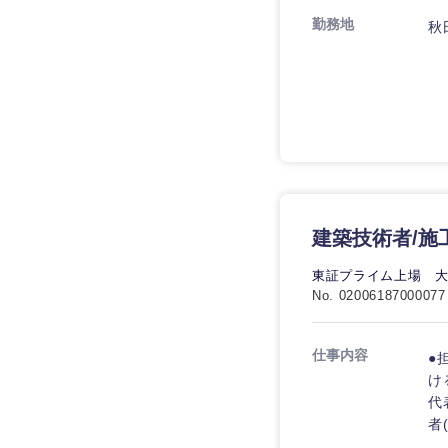
制作、ゲーム
勤務地
秋
技術職（モノづくり）
エンターテイメント
甲信越・北陸
技術職（モノづくり）
法律・特許事務所・
金融専門職
新潟県
人材・アウトソーシ
金融専門職
メディカル
石川県
サービス
メディカル
山梨県
その他
不動産専門職
不動産専門職
建設・施工管理
建築技術者/施工
建設・施工管理
東証プライム上場 
事務職
No. 02006187000077
事務職
その他
仕事内容
●
その他
け
代
者