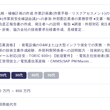
点検・補修計画の作成 作業計画書(作業手順・リスクアセスメント)の作成
alk(作業前安全確認会議)への参加 外部委託業者の業務管理 ●文書・
合是正報告書の作成、発注者への説明・報告 ●調達・外部対応 発注
・折衝、協力会社の技術要求仕様書作成、見積査定...
応募資格】 ・発電設備のO&Mまたは大型インフラ保全での実務 ・
等の技術文書作成経験、外部利害関係者への説明能力 ・技術的な英
メール対応(目安：TOEIC 600+) 【歓迎要件】 ・電気主任技術者(
工管理技士／電気通信系資格 ・CMMS(SAP PM/Maxim...
20代
30代
40代
50代
0 万円 ～ 800 万円
海外
佐賀県
田県能代市