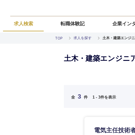
求人検索
転職体験記
企業イン
求人を探す
土木・建築エンジニ
TOP
土木・建築エンジニア
ご希望の職種を
ご希望の職種を
ご希望の業界を
ご希望の勤務地
ご希望条件を入
3
全
件
1 - 3件を表示
希望年収
経営企画・事業企画
経営企画・事業企画
商社・卸
北海道・東北
エネルギー・資源・
経営ボード
経営ボード
北海道
推奨年齢
自動車・機械・船舶
電気主任技術者
秋田県
管理
管理