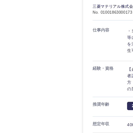
電気・電子・半導体
宮城県
フリーワード
三菱マテリアル株式
SCM
SCM
素材・化学・金属
No. 01001863000173
福島県
食品・化粧品・アパ
人事
人事
こだわり条件を
仕事内容
・
メディカル・ヘルス
等
マーケティング
マーケティング
を
金融
急募
生
営業
建設・不動産
営業
倉庫・運輸・物流
経験・資格
スタートアップ企業
サービス
【
サービス
者
小売・通販・外食
方
クリエイティブ
クリエイティブ
IT・通信
の
転勤なし
コンサルタント
WEBサービス
コンサルタント
推奨年齢
年間休日120日以上
コンサル・シンクタ
専門職
専門職
広告・宣伝・印刷
想定年収
40
技術職（IT）、Webサービ
技術職（IT）、Webサービ
マスメディア