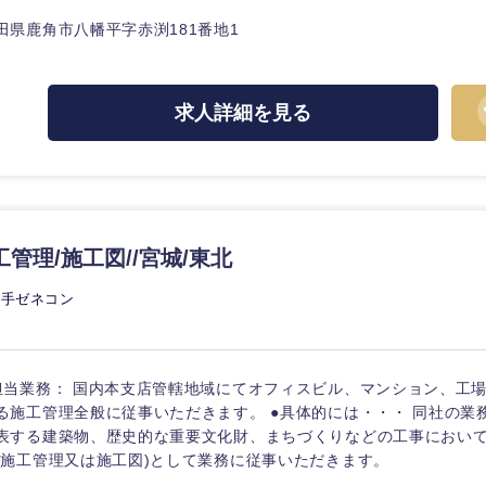
選択する
田県鹿角市八幡平字赤渕181番地1
東海地方
監査法人
求人詳細を見る
富山県
岐阜県
ング
福井県
愛知県
長野県
管理/施工図//宮城/東北
大手ゼネコン
担当業務： 国内本支店管轄地域にてオフィスビル、マンション、工
る施工管理全般に従事いただきます。 ●具体的には・・・ 同社の業
表する建築物、歴史的な重要文化財、まちづくりなどの工事におい
(施工管理又は施工図)として業務に従事いただきます。