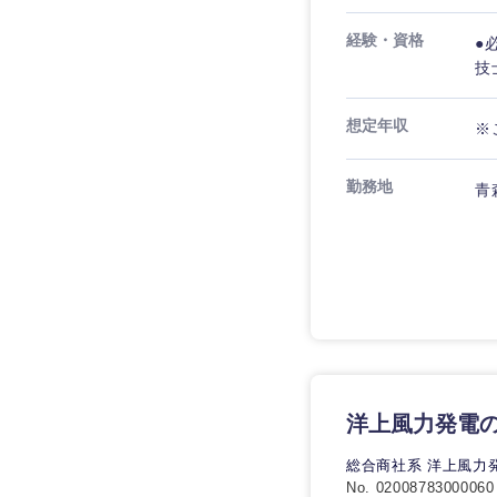
経験・資格
●
技
想定年収
※
勤務地
青
近畿地方
滋賀県
大阪府
奈良県
洋上風力発電
総合商社系 洋上風力
No. 02008783000060