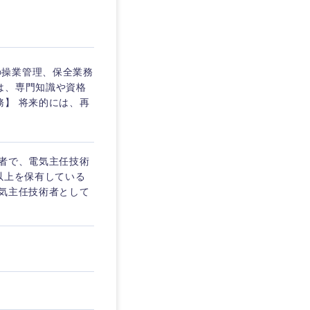
東京都
の操業管理、保全業務
は、専門知識や資格
務】 将来的には、再
企業
を活かす
験者で、電気主任技術
以上を保有している
電気主任技術者として
リモート
・家賃補助有