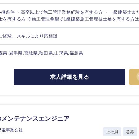
必須条件 ・高卒以上で施工管理業務経験を有する方 ・一級建築士ま
士を有する方 ※施工管理希望で1級建築施工管理技士補を有する方
ご経験、スキルにより応相談
森県,岩手県,宮城県,秋田県,山形県,福島県
中国・四国地方
京都府
鳥取県
求人詳細を見る
兵庫県
岡山県
和歌山県
山口県
香川県
高知県
のメンテナンスエンジニア
発電事業会社
正社員
急募