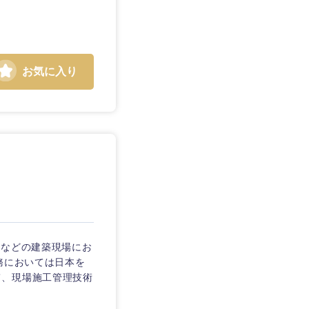
お気に入り
静岡県
三重県
場などの建築現場にお
務においては日本を
て、現場施工管理技術