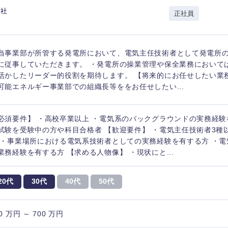
山形県
新規事業企画・立上げ
千葉県
会社
正社員
M&A・事業投資
神奈川県
レル・消費財
経営企画
入力ください
当事業部が所管する発電所において、電気主任技術者として発電所
ケア・ライフサイエンス
に従事していただきます。 ・発電所の操業管理や保全業務において
政策渉外
活かしたリーダー的役割を期待します。 【将来的にお任せしたい業
第二新卒
上場
その他企画業務
可能エネルギー事業部での組織長等ををお任せしたい...
外資系企業
英語
必須要件】 ・高校卒業以上 ・電気系のバックグラウンドの実務経
試験を受験中の方や科目合格者 【歓迎要件】 ・電気主任技術者3種
 ・事業場所における電気系技術者としての実務経験を有する方 ・
業務経験を有する方 【求める人物像】 ・現状にと...
海外勤務あり
フル
20代
30代
40代
50代
完全週休2日制
社宅
ンク
0 万円 ～ 700 万円
ス・制作、ゲーム
ス・