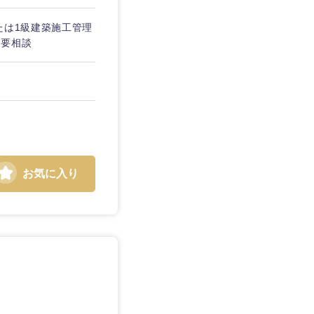
たは1級建築施工管理
は要相談
島根県
お気に入り
広島県
徳島県
愛媛県