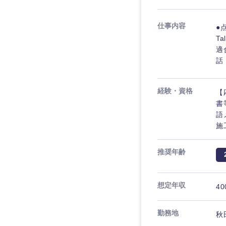
仕事内容
●
T
適
話
経験・資格
【
書
語
施
推奨年齢
想定年収
40
九州・沖縄
福岡県
勤務地
秋