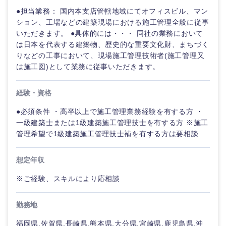
SCM
管理
宮城県
山形県
●担当業務： 国内本支店管轄地域にてオフィスビル、マン
電気・電子・半導体
ション、工場などの建築現場における施工管理全般に従事
人事
新規事業企画・立上げ
SCM
いただきます。 ●具体的には・・・ 同社の業務において
福島県
は日本を代表する建築物、歴史的な重要文化財、まちづく
素材・化学・金属
フリーワード
マーケティング
M&A・事業投資
人事
りなどの工事において、現場施工管理技術者(施工管理又
は施工図)として業務に従事いただきます。
営業
食品・化粧品・アパレル・消費財
マーケテ
こだわり条件を入力ください
経営企画
ィング
経験・資格
関東地方
サービス
急募
第二新卒
メディカル・ヘルスケア・ライフサイエンス
政策渉外
●必須条件 ・高卒以上で施工管理業務経験を有する方 ・
営業
一級建築士または1級建築施工管理技士を有する方 ※施工
クリエイティブ
茨城県
栃木県
管理希望で1級建築施工管理技士補を有する方は要相談
スタートアップ企
その他企画業務
金融
上場企業
サービス
業
コンサルタント
群馬県
埼玉県
想定年収
クリエイ
建設・不動産
外資系企業
英語を活かす
ティブ
専門職
※ご経験、スキルにより応相談
千葉県
東京都
倉庫・運輸・物流
転勤なし
海外勤務あり
コンサル
技術職（IT）、Webサービス・制作、ゲーム
勤務地
タント
神奈川県
福岡県,佐賀県,長崎県,熊本県,大分県,宮崎県,鹿児島県,沖