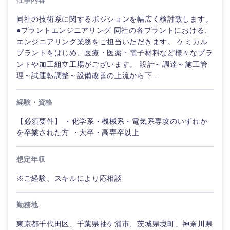
仕事内容
門職
同社の技術系に関するポジションを幅広く検討致します。
人材・アウトソーシング
愛知県
三重県
建
●プラントエンジニアリング 同社の各プラントにおける、
設・
エンジニアリング業務をご担当いただきます。 ケミカル
施
サービス
プラントをはじめ、医療・医薬・電子材料など様々なプラ
工
ントや加工組立工場がございます。 設計～調達～施工管
管
理～試運転調整～設備改善の上流から下...
理
その他
近畿地方
経験・資格
事務職
滋賀県
京都府
【必須要件】 ・化学系・機械系・電気系専攻のいずれか
その他
を卒業された方 ・大卒・高専卒以上
大阪府
兵庫県
想定年収
奈良県
和歌山県
※ご経験、スキルにより応相談
勤務地
東京都千代田区、千葉県袖ケ浦市、茨城県境町、神奈川県