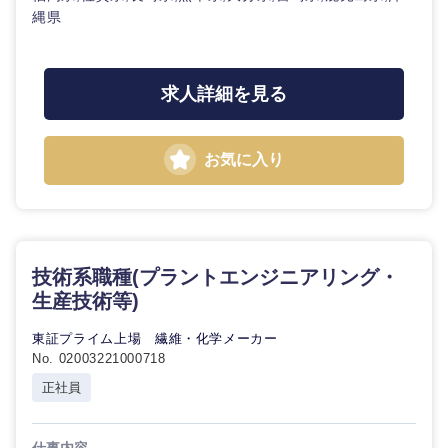
技術職（モノづくり）
小売・通販・外食
年間休日120日以
フルリモート
縄県
専門職
上
金融専門職
IT・通信
技術職
完全週休2日制
社宅・家賃補助有
（IT）、
求人詳細を見る
甲信越・北陸
メディカル
Webサー
ビス・制
WEBサービス
作、ゲー
新潟県
富山県
不動産専門職
お気に入り
ム
コンサル・シンクタンク
建設・施工管理
石川県
福井県
技術職
（モノづ
広告・宣伝・印刷
くり）
事務職
山梨県
長野県
技術系職種(プラントエンジニアリング・
生産技術等)
金融専門
その他
マスメディア
職
東証プライム上場 繊維・化学メーカー
No. 02003221000718
エンターテイメント
メディカ
東海地方
ル
正社員
法律・特許事務所・監査法人
岐阜県
静岡県
不動産専