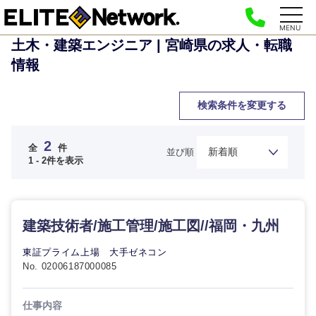
MENU
土木・建築エンジニア | 宮崎県の求人・転職
情報
検索条件を変更する
2
全
件
並び順
1 - 2件を表示
ご希望の職種を選択してください
ご希望の職種を選択してください
ご希望の業界を選択してください
ご希望の勤務地を選択してください
ご希望条件を入力ください
経営企
経営企画・事業企画
商社・卸
北海道・東北地方
建築技術者/施工管理/施工図//福岡・九州
画・事業
すべての経営企画・事業企
希望年収
企画
画
経営ボード
東証プライム上場 大手ゼネコン
北海道
青森県
エネルギー・資源・環境
No. 02006187000085
20代
30代
経営ボー
事業企画・事業開発
管理
推奨年齢
ド
秋田県
岩手県
自動車・機械・船舶
仕事内容
40代
50代
事業管理